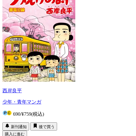
西岸良平
少年・青年マンガ
690
/
¥759
(税込)
新刊通知
後で買う
購入に進む