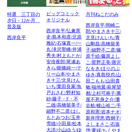
ビッグコミック
特選 三丁目の
月刊ねこだのみ
オリジナル
夕日・12か月
西岸良平/岡崎二
普及版
西岸良平/弘兼憲
郎/やまさき十三/
史/島本和彦/北原
西岸良平
北見けんいち/青
雅紀/石塚真一/一
山剛昌/高橋留美
丸/滝沢聖峰/井浦
子/細野不二彦/篠
秀夫/村上もとか/
原千絵/藤原よし
安倍夜郎/尾瀬あ
こ/星野正美/唐沢
きら/能條純一/テ
なをき/ほりのぶ
リー山本/やまさ
ゆき/真島悦也/山
き十三/北見けん
田こもも/山田貴
いち/業田良家/魚
敏/福地翼/萩尾望
戸おさむ/野村知
都/上杉可南子/萬
紗/藤子・F・不
屋不死身之介/灘
二雄/高橋留美子/
谷航/横山裕二/手
細野不二彦/はし
原和憲/岩本ナオ/
もとみつお/玉井
新井理恵/西炯子/
雪雄/小田扉/松本
よしまさこ/石坂
大洋/小山ゆう/ゆ
啓/夏緑/ちくやま