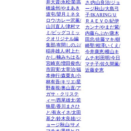
井大資/永松潔/高
さ/内山良治/ジョ
橋遠州/やまあき
ージ秋山/大島弓
道屯/望月ミネタ
子/IKARING/Ｕ
ロウ/カレー沢薫/
ＲＡＥＶＯ/紀伊
山川直人/津村マ
カンナ/やまだ紫/
ミ/ビッグコミッ
内藤らぶか/唐木
クオリジナル編
田忠/佐藤マキ/樹
集部/有間しのぶ/
崎聖/相澤いくえ/
稲井雄人/村上た
今井康恵/横山キ
かし/楠みちはる/
ムチ/杉田明/今日
宮崎克/増田俊也/
マチ子/佐久間薫/
市田実/太宰治/福
近藤史恵
本伸行/森栗丸/小
林有吾/キリエ/星
野泰視/奥山直/ア
ガサ・クリステ
ィー/西尾雄太/若
狭星/香川まさひ
と/有永イネ/太田
基之/鈴木良雄/ジ
ョージ秋山/サメ
マチオ/黒鉄ヒロ