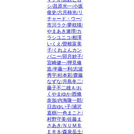
シ/昌原光一/小坂
俊史/六月柿光/リ
チャード・ウー/
市川ラク/夢枕獏/
やまあき連理/カ
ラシユニコ/相澤
いくえ/曽根富美
子/くれよんカン
パニー/卯月妙子/
宮崎健一/押見修
造/半藤一利/志波
秀宇/杉本彩/齋藤
なずな/月島冬二/
藤子不二雄Ａ/お
くやまゆか/西條
奈加/内海隆一郎/
日吉ゆい子/浦沢
直樹/一色まこと/
村野守美/佐藤ま
さあき/ＮＵＭＢ
ＥＲ８/森泉岳土/