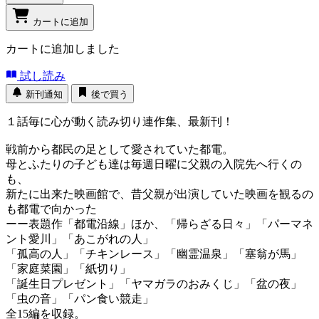
カートに追加
カートに追加しました
試し読み
新刊通知
後で買う
１話毎に心が動く読み切り連作集、最新刊！
戦前から都民の足として愛されていた都電。
母とふたりの子ども達は毎週日曜に父親の入院先へ行くの
も、
新たに出来た映画館で、昔父親が出演していた映画を観るの
も都電で向かった
ーー表題作「都電沿線」ほか、「帰らざる日々」「パーマネ
ント愛川」「あこがれの人」
「孤高の人」「チキンレース」「幽霊温泉」「塞翁が馬」
「家庭菜園」「紙切り」
「誕生日プレゼント」「ヤマガラのおみくじ」「盆の夜」
「虫の音」「パン食い競走」
全15編を収録。