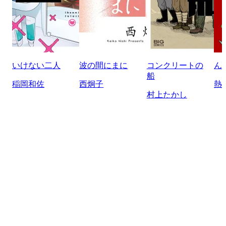
いけない二人
波の間にまに
コンクリートの
ん
船
稲岡和佐
西炯子
熱
村上たかし