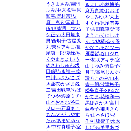
うきまさみ/柴門
きよし/小林博美/
ふみ/中原裕/手原
麻乃真純/おおば
和憲/野村宗弘/
やしみゆき/犬上
原 克玄/真造圭
すくね/原尾有美
伍/伊藤潤二/大ハ
子/吉田戦車/近藤
シ正ヤ/太田垣康
ようこ/そにしけ
男/西炯子/古屋兎
んじ/穂積/奈々巻
丸/東村アキコ/長
かなこ/るなツー/
尾謙一郎/夏緑/ち
雁屋哲/谷口ジロ
くやまきよし/う
ー/花咲アキラ/室
めざわしゅん/坂
山まゆみ/秀良子/
田信弘/永福一成/
月子/高尾じんぐ/
中川いさみ/こざ
環方このみ/山本
き亜衣/かざま鋭
崇一朗/波津彬子/
二/吉田戦車/ちば
松島直子/SP☆な
てつや/漆原ミチ/
かてま/花輪和一/
山本おさむ/谷口
黒娜さかき/宮川
ジロー/石原まこ
亜希子/姫川きら
ちん/とがしやす
ら/山本さほ/杉
たか/あまやゆう
作/神坂智子/水木
き/中村真理子/室
しげる/美里あづ