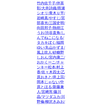
竹内佐千子/伴茶
彰/大井詩織/雨瀬
シオリ/青木Ｕ平/
岩崎真/やすじ/宮
部喜光/三国史明/
向田邦子/熱焼江
うお/渋谷直角/し
んでねこになる/
タカキぼく/福岡
ゆい/丸山かずま/
風上吹人/砂糖野
しおん/宮内康二/
おかくーこ/チャ
ンキー松本/村上
香/佐々木四太/乙
原おきと/井上宗/
岡本じゃない/中
原とほる/新藤兼
人/宮﨑宵/藤川
晶/マツダユカ/川
野倫/柳沢きみお/