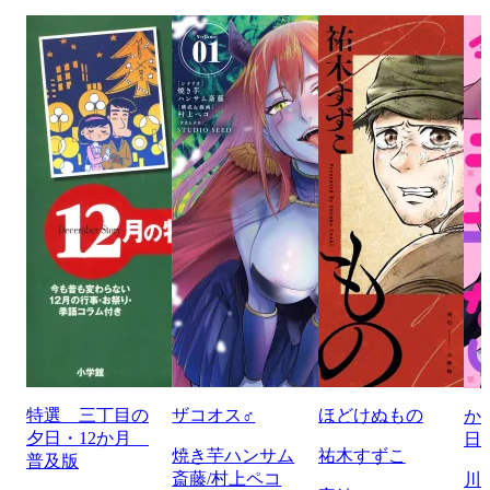
特選 三丁目の
ザコオス♂
ほどけぬもの
か
夕日・12か月
日
焼き芋ハンサム
祐木すずこ
普及版
斎藤/村上ペコ
川