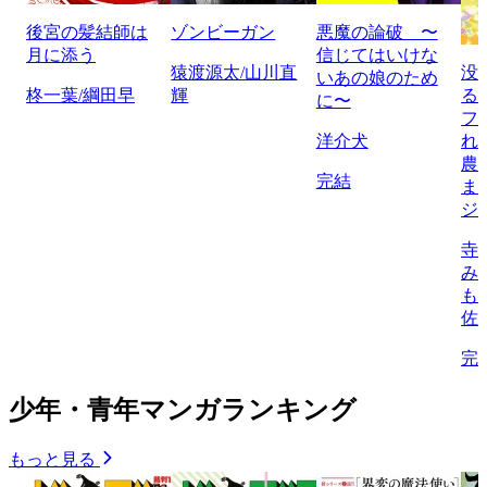
後宮の髪結師は
ゾンビーガン
悪魔の論破 〜
月に添う
信じてはいけな
猿渡源太/山川直
没
いあの娘のため
柊一葉/綱田早
輝
る
に〜
フ
洋介犬
れ
農
完結
ま
ジ
寺
み
も
佐
完
少年・青年マンガランキング
もっと見る