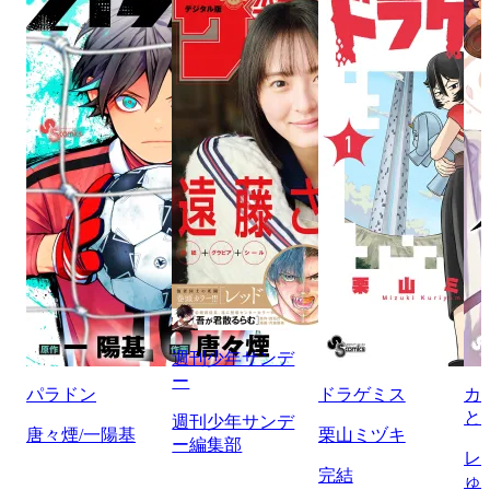
週刊少年サンデ
ー
パラドン
ドラゲミス
カ
と
週刊少年サンデ
唐々煙/一陽基
栗山ミヅキ
ー編集部
レ
完結
ゅ