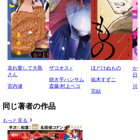
哀れ愛して大島
ザコオス♂
ほどけぬもの
か
さん
日
焼き芋ハンサム
祐木すずこ
宮内漣
斎藤/村上ペコ
川
完結
同じ著者の作品
もっと見る