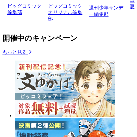
倉
ビッグコミック
ビッグコミック
夏
週刊少年サンデ
編集部
オリジナル編集
ー編集部
部
開催中のキャンペーン
もっと見る