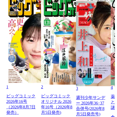
1
2
4
3
ビッグコミック
ビッグコミック
薬
週刊少年サンデ
2026年16号
オリジナル 2026
と
ー 2026年36･37
（2026年8月7日
年16号（2026年8
謎
合併号(2026年8
発売）
月5日発売)
月5日発売号)