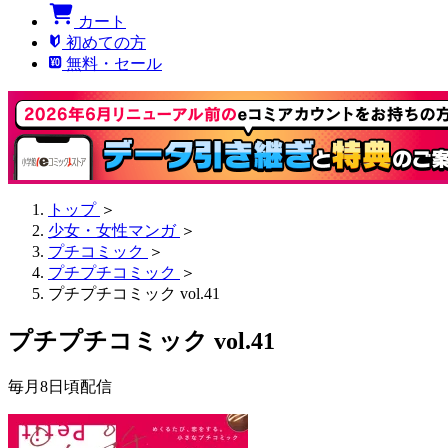
カート
初めての方
無料・セール
トップ
＞
少女・女性マンガ
＞
プチコミック
＞
プチプチコミック
＞
プチプチコミック vol.41
プチプチコミック vol.41
毎月8日頃配信