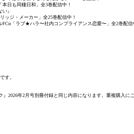
「本日も同棲日和」全3巻配信中！
めない』
マリッジ・メーカー」全25巻配信中！
ルFCα「ラブ★ハラ〜社内コンプライアンス恋愛〜」全2巻配
予定です。
ミック』2026年2月号別冊付録と同じ内容になります。重複購入に