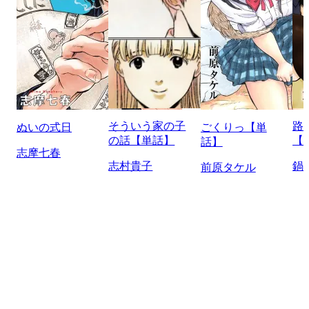
そういう家の子
路
ぬいの式日
ごくりっ【単
の話【単話】
【
話】
志摩七春
志村貴子
鍋
前原タケル