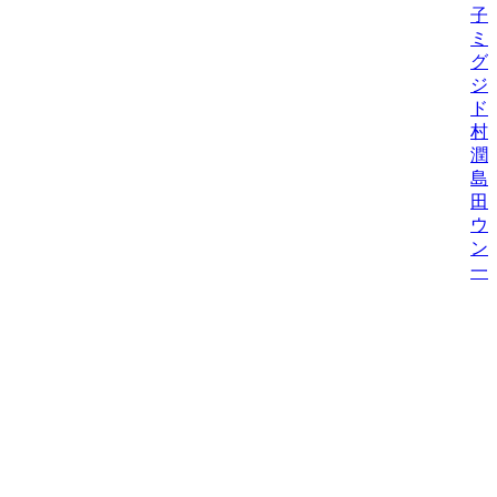
子
ミ
グ
ジ
ド
村
潤
島
田
ウ
ン
一