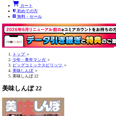
カート
初めての方
無料・セール
トップ
＞
少年・青年マンガ
＞
ビッグコミックスピリッツ
＞
美味しんぼ
＞
美味しんぼ 22
美味しんぼ 22