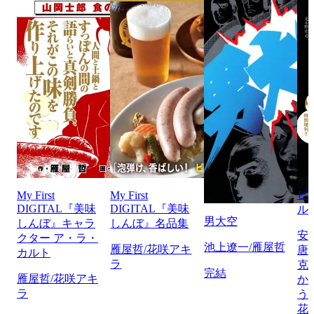
ビ
My First
My First
DIGITAL『美味
DIGITAL『美味
ル
男大空
しんぼ』キャラ
しんぼ』名品集
安
クター ア・ラ・
池上遼一/雁屋哲
雁屋哲/花咲アキ
唐
カルト
ラ
克
完結
雁屋哲/花咲アキ
か
ラ
う
花