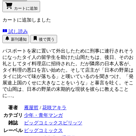
カートに追加
カートに追加しました
試し読み
新刊通知
後で買う
パスポートを家に置いて外出したために刑事に連行されそう
になったタイ人の留学生を助けた山岡たちは、後日、そのお
礼としてタイ料理店に招待された。だが隣席の日本人客が、
タイ料理の悪口を言い始めた。そして店主が「日本の野菜は
タイに比べて味が落ちる」と嘆いているのを聞きつけ、「発
展途上国のくせに大きなことをいうな」と暴言を吐く。そこ
で山岡は、日本の野菜の末期的な現状を彼らに教えること
に…。
著者
雁屋哲
/
花咲アキラ
カテゴリ
少年・青年マンガ
雑誌
ビッグコミックスピリッツ
レーベル
ビッグコミックス