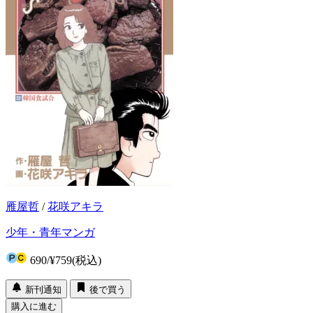
雁屋哲
/
花咲アキラ
少年・青年マンガ
690
/
¥759
(税込)
新刊通知
後で買う
購入に進む