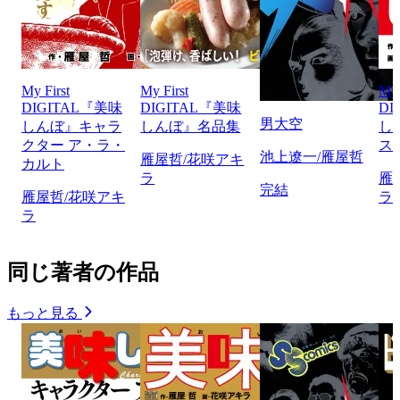
My First
My First
My 
DIGITAL『美味
DIGITAL『美味
DI
男大空
しんぼ』キャラ
しんぼ』名品集
し
クター ア・ラ・
ス
池上遼一/雁屋哲
雁屋哲/花咲アキ
カルト
ラ
雁
完結
雁屋哲/花咲アキ
ラ
ラ
同じ著者の作品
もっと見る