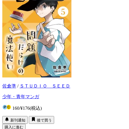
佐倉準
/
ＳＴＵＤＩＯ ＳＥＥＤ
少年・青年マンガ
160
/
¥176
(税込)
新刊通知
後で買う
購入に進む