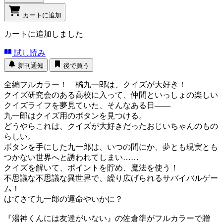
カートに追加
カートに追加しました
試し読み
新刊通知
後で買う
全編フルカラー！ 橘九一郎は、クイズが大好き！
クイズ研究会のある高校に入って、仲間といっしょの楽しい
クイズライフを夢見ていた、そんなある日――
九一郎はクイズ用のボタンを見つける。
どうやらこれは、クイズが大好きだったおじいちゃんのもの
らしい。
ボタンを手にした九一郎は、いつの間にか、夢とも現実とも
つかない世界へと誘われてしまい……
クイズを解いて、ポイントを貯め、魔法を使う！
不思議な不思議な異世界で、繰り広げられるサバイバルゲー
ム！
はてさて九一郎の運命やいかに？
『湯神くんには友達がいない』の佐倉準がフルカラーで贈