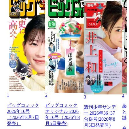
1
2
4
3
ビッグコミック
ビッグコミック
薬
週刊少年サンデ
2026年16号
オリジナル 2026
と
ー 2026年36･37
（2026年8月7日
年16号（2026年8
謎
合併号(2026年8
発売）
月5日発売)
月5日発売号)
倉