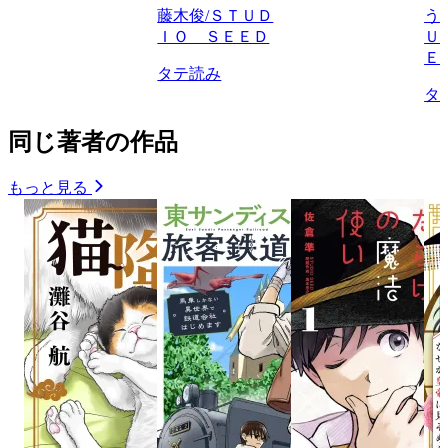
藤木俊/ＳＴＵＤ
う
ＩＯ ＳＥＥＤ
Ｕ
Ｅ
タテ読み
タ
同じ著者の作品
もっと見る