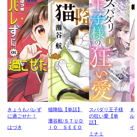
きょうもバレず
猫降臨【単話】
スパダリ王子様
＃
に過ごせた！
の狂い愛【単
ル
灘谷航/ＳＴＵＤ
話】
はづき
ＩＯ ＳＥＥＤ
イ
ミナミ