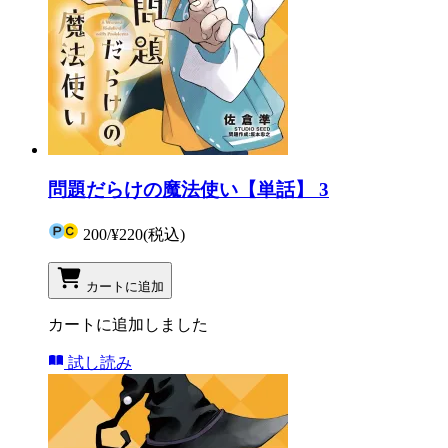
問題だらけの魔法使い【単話】 3
200
/
¥220
(税込)
カートに追加
カートに追加しました
試し読み