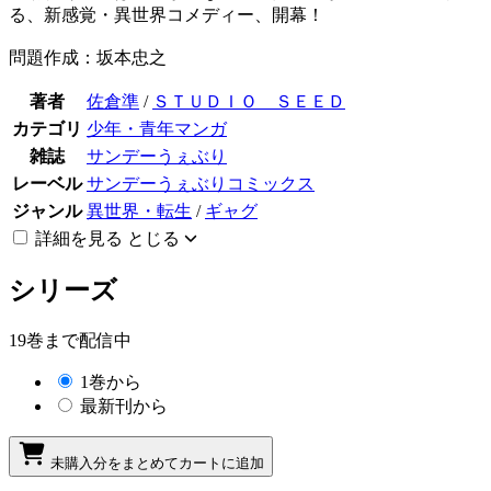
る、新感覚・異世界コメディー、開幕！
問題作成：坂本忠之
著者
佐倉準
/
ＳＴＵＤＩＯ ＳＥＥＤ
カテゴリ
少年・青年マンガ
雑誌
サンデーうぇぶり
レーベル
サンデーうぇぶりコミックス
ジャンル
異世界・転生
/
ギャグ
詳細を見る
とじる
シリーズ
19巻まで配信中
1巻から
最新刊から
未購入分をまとめてカートに追加