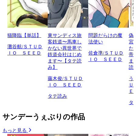
猫降臨【単話】
東サンディス旅
問題だらけの魔
偽
客鉄道〜馬車し
法使い
宮
灘谷航/ＳＴＵＤ
かない異世界で
た
ＩＯ ＳＥＥＤ
佐倉準/ＳＴＵＤ
鉄道会社はじめ
帝
ＩＯ ＳＥＥＤ
ます〜【タテ読
ま
み】
読
藤木俊/ＳＴＵＤ
う
ＩＯ ＳＥＥＤ
Ｕ
Ｅ
タテ読み
タ
サンデーうぇぶりの作品
もっと見る