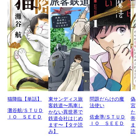
猫降臨【単話】
東サンディス旅
問題だらけの魔
偽
客鉄道〜馬車し
法使い
宮
灘谷航/ＳＴＵＤ
かない異世界で
た
ＩＯ ＳＥＥＤ
佐倉準/ＳＴＵＤ
鉄道会社はじめ
帝
ＩＯ ＳＥＥＤ
ます〜【タテ読
ま
み】
読