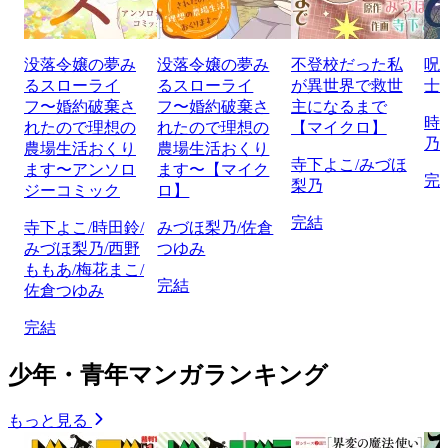
没落令嬢の夢み
没落令嬢の夢み
不登校だった私
呪
るスローライ
るスローライ
が異世界で救世
士
フ〜婚約破棄さ
フ〜婚約破棄さ
主になるまで
時
れたので理想の
れたので理想の
【マイクロ】
乃
農場生活おくり
農場生活おくり
寺下よこ/みづほ
ます〜アンソロ
ます〜【マイク
完
梨乃
ジーコミック
ロ】
完結
寺下よこ/時田鈴/
みづほ梨乃/佐倉
みづほ梨乃/西野
つゆみ
ももあ/梅花まこ/
完結
佐倉つゆみ
完結
少年・青年マンガランキング
もっと見る