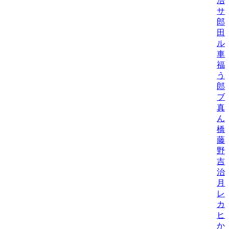
浩
サ
郎
田
ル
車
福
う
郎
ブ
真
ん
橋
藤
野
吉
治
月
レ
カ
ヒ
か