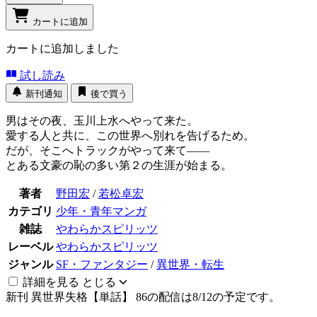
カートに追加
カートに追加しました
試し読み
新刊通知
後で買う
男はその夜、玉川上水へやって来た。
愛する人と共に、この世界へ別れを告げるため。
だが、そこへトラックがやって来て――
とある文豪の恥の多い第２の生涯が始まる。
著者
野田宏
/
若松卓宏
カテゴリ
少年・青年マンガ
雑誌
やわらかスピリッツ
レーベル
やわらかスピリッツ
ジャンル
SF・ファンタジー
/
異世界・転生
詳細を見る
とじる
新刊
異世界失格【単話】 86の配信は8/12の予定です。