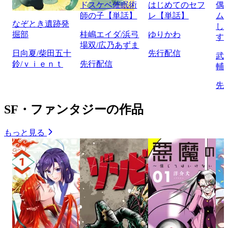
ドスケベ催眠術
はじめてのセフ
偶
師の子【単話】
レ【単話】
ム
なぞとき遺跡発
し
掘部
桂嶋エイダ/浜弓
ゆりかわ
す
場双/広乃あずま
日向夏/柴田五十
先行配信
武
鈴/ｖｉｅｎｔ
先行配信
輔
先
SF・ファンタジーの作品
もっと見る