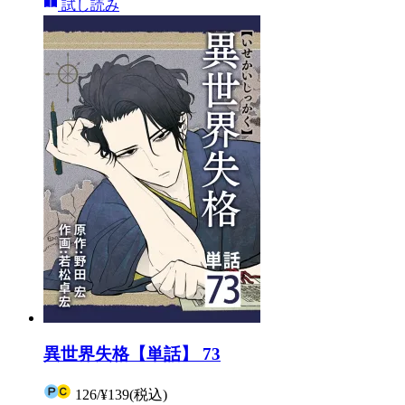
試し読み
異世界失格【単話】 73
126
/
¥139
(税込)