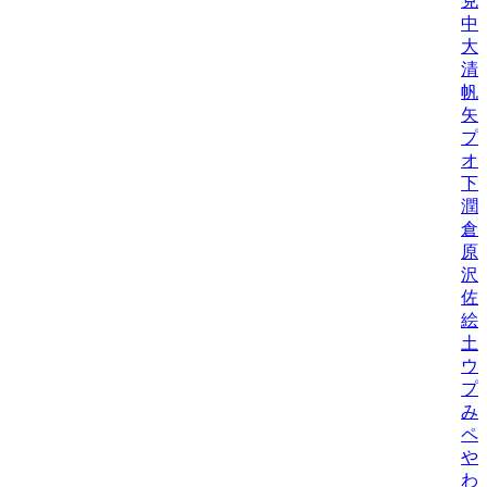
克
中
大
清
帆
矢
プ
オ
下
潤
倉
原
沢
佐
絵
土
ウ
プ
み
ペ
や
わ