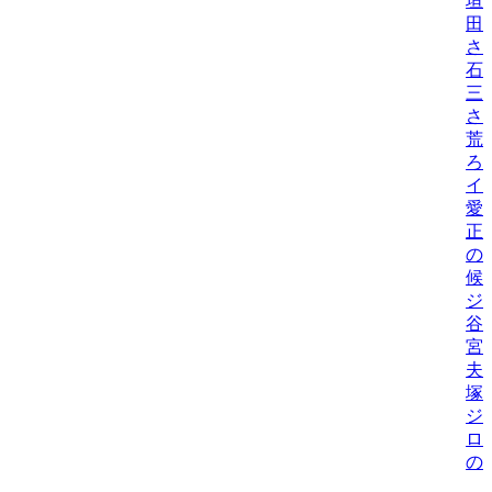
垣
田
さ
石
三
さ
荒
ろ
イ
愛
正
の
候
ジ
谷
宮
夫
塚
ジ
ロ
の