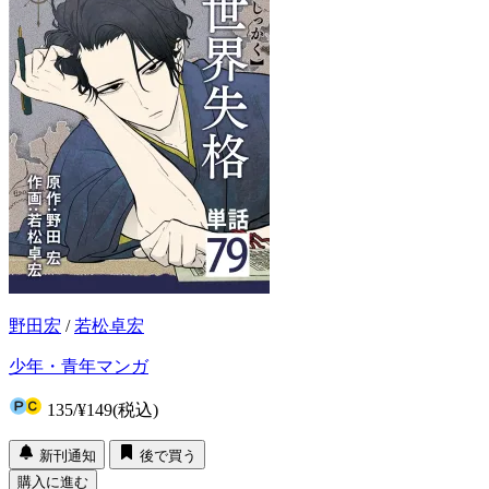
野田宏
/
若松卓宏
少年・青年マンガ
135
/
¥149
(税込)
新刊通知
後で買う
購入に進む