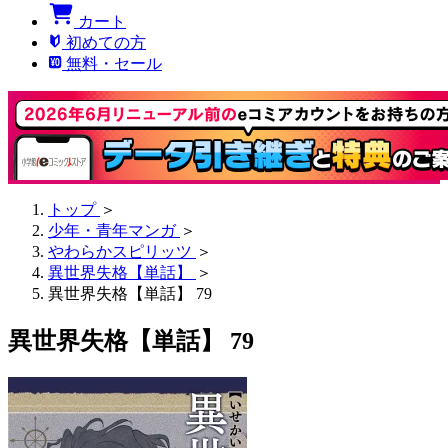
カート
初めての方
無料・セール
トップ
＞
少年・青年マンガ
＞
やわらかスピリッツ
＞
異世界失格【単話】
＞
異世界失格【単話】 79
異世界失格【単話】 79