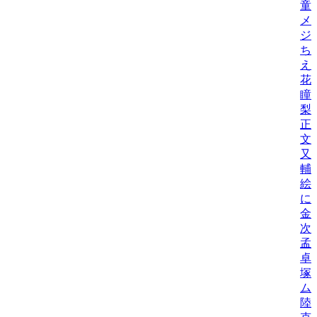
童
メ
ジ
ち
え
花
瞳
梨
正
文
又
輔
絵
に
金
次
孟
卓
塚
ム
陸