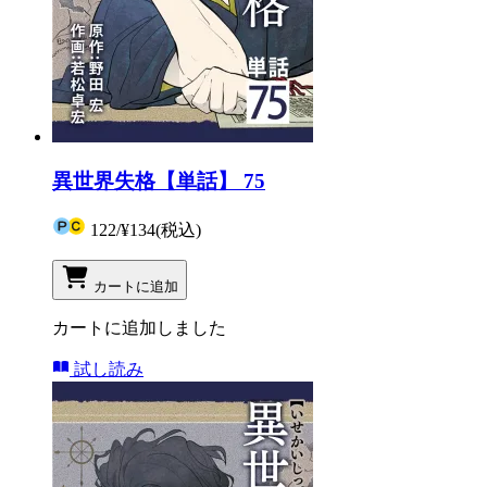
異世界失格【単話】 75
122
/
¥134
(税込)
カートに追加
カートに追加しました
試し読み