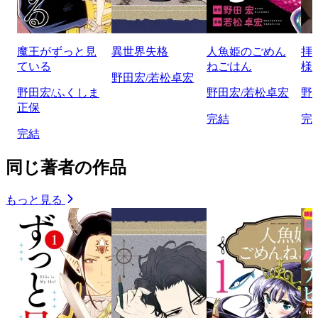
魔王がずっと見
異世界失格
人魚姫のごめん
拝
ている
ねごはん
様
野田宏/若松卓宏
野田宏/ふくしま
野田宏/若松卓宏
野
正保
完結
完
完結
同じ著者の作品
もっと見る