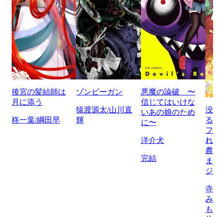
後宮の髪結師は
ゾンビーガン
悪魔の論破 〜
月に添う
信じてはいけな
猿渡源太/山川直
没
いあの娘のため
柊一葉/綱田早
輝
る
に〜
フ
洋介犬
れ
農
完結
ま
ジ
寺
み
も