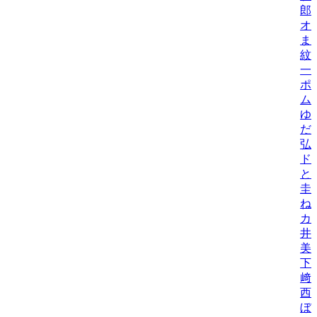
郎
オ
ま
紋
一
ポ
ム
ゆ
だ
弘
ド
と
圭
ね
カ
井
美/
下
﨑
西
ぼ