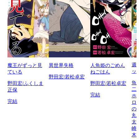
週
魔王がずっと見
異世界失格
人魚姫のごめん
ッ
ている
ねごはん
野田宏/若松卓宏
魚
野田宏/ふくしま
野田宏/若松卓宏
二
正保
完結
ホ
完結
ロ
の
丸
太
崎
木