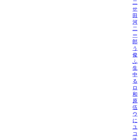
二
せ
田
河
二
ー
郎
う
俊
ふ
生
中
る
ロ
和
原
伍
ウ
に
ユ
コ