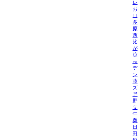
レ
お
山
多
原
西
比/
が
涼
志
デ
ン
藤
ズ
野
野機
立
午
奥
日
田