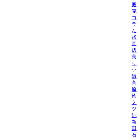
庭
克
コ
ラ
ん
裕
直
辺
実
り
ッ
編
高
原
徳
ミ
ツ
純
新
田
石