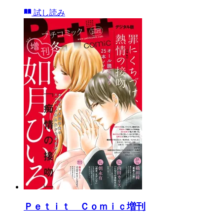
試し読み
Ｐｅｔｉｔ Ｃｏｍｉｃ増刊