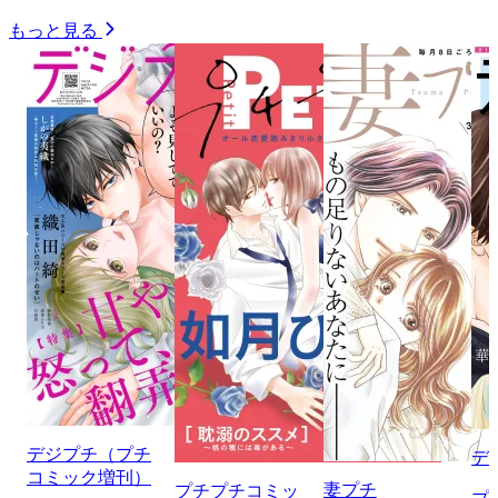
もっと見る
デジプチ（プチ
デ
コミック増刊）
妻プチ
プチプチコミッ