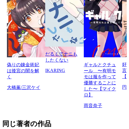
だるくてナニも
したくない
好
偽りの錬金術妃
ギャルとクチュ
IKARING
言
は後宮の闇を解
ール 〜有明モ
【
く
モは服を作って
優勝することに
円
大橋薫/三沢ケイ
した〜【マイク
ロ】
雨音奈子
同じ著者の作品