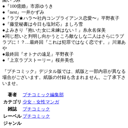
園いづみ
●『100億婚』市原ゆうき
●『nest』一井かずみ
●『ラブ★ハラ〜社内コンプライアンス恋愛〜』平野夜子
●『藤堂秘書は今日も塩対応』ましろ雪
●よみきり『抱いた女に未練はない！』糸永名保美
●同じ想いと判明し向かうところ敵なしな二人はさらにラブ
ラブに！？…最終回『これは犯罪ではなく恋です。』川瀬あ
や
●最終回『オトナの遠足』平野夜子
●『上京ラブストーリー』桜井美也
『プチコミック』デジタル版では、紙版と一部内容が異なる
場合がございます。紙版の付録も含まれません。ご了承下さ
いませ。
著者
プチコミック編集部
カテゴリ
少女・女性マンガ
雑誌
プチコミック
レーベル
プチコミック
ジャンル