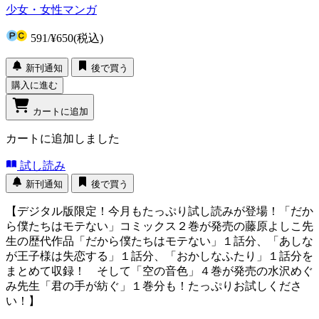
少女・女性マンガ
591
/
¥650
(税込)
新刊通知
後で買う
購入に進む
カートに追加
カートに追加しました
試し読み
新刊通知
後で買う
【デジタル版限定！今月もたっぷり試し読みが登場！「だか
ら僕たちはモテない」コミックス２巻が発売の藤原よしこ先
生の歴代作品「だから僕たちはモテない」１話分、「あしな
が王子様は失恋する」１話分、「おかしなふたり」１話分を
まとめて収録！ そして「空の音色」４巻が発売の水沢めぐ
み先生「君の手が紡ぐ」１巻分も！たっぷりお試しくださ
い！】