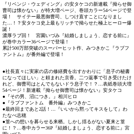
『リベンジ・ウェディング』の安タケコの新連載『拗らせ御
曹司は懐かない』が特大増ページ、巻頭カラー54ページで登
場！ サイテー最悪御曹司、しつけ直すことになりまし
た…！？安タケコ史上最もリッチで拗らせた極上ヒーロー爆
誕！
濃厚ラブ回！ 宮園いづみ『結婚しましょう、恋する前に』
が巻中カラー36ページで登場！
累計500万部突破のスーパーヒット作、みつきかこ『ラブフ
ァントム』が番外編で登場！
●社長直々に実家の店の修繕費を出すかわりに「息子の秘書
になってほしい」と頼まれた京香。二つ返事で引き受けたけ
れど、御曹司はとんでもないドラ息子で！？…表紙巻頭大増
54ページ！新連載『拗らせ御曹司は懐かない』安タケコ
●『その男、沼につき。』相川ヒロ
●『ラブファントム 番外編』みつきかこ
●最終回まであと2話！…『いいから黙ってキスをして』わ
たなべ志穂
●篁への想いを募らせる来栖。しかし揺るがない夏来と篁
に！？…巻中カラー36P『結婚しましょう、恋する前に』宮