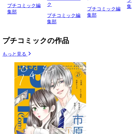
プ
ク
プチコミック編
集
プチコミック編
集部
集部
プチコミック編
集部
プチコミックの作品
もっと見る