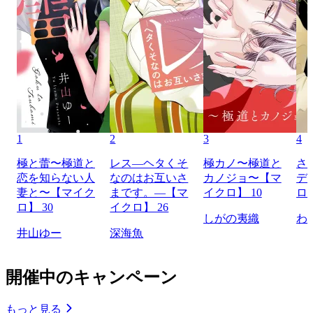
1
2
3
4
極と蕾〜極道と
レス―ヘタくそ
極カノ〜極道と
さ
恋を知らない人
なのはお互いさ
カノジョ〜【マ
デ
妻と〜【マイク
まです。―【マ
イクロ】 10
ロ】
ロ】 30
イクロ】 26
しがの夷織
わ
井山ゆー
深海魚
開催中のキャンペーン
もっと見る