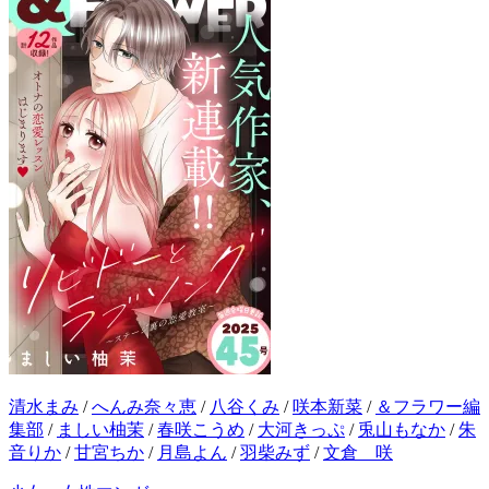
清水まみ
/
へんみ奈々恵
/
八谷くみ
/
咲本新菜
/
＆フラワー編
集部
/
ましい柚茉
/
春咲こうめ
/
大河きっぷ
/
兎山もなか
/
朱
音りか
/
甘宮ちか
/
月島よん
/
羽柴みず
/
文倉 咲