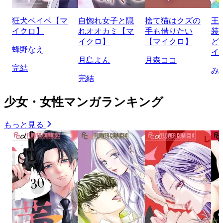
狂犬ベイベ【マ
自惚れ女子と隠
捨て猫はクズの
王
イクロ】
れオオカミ【マ
手も借りたい
装
イクロ】
【マイクロ】
ど
蜂野なえ
イ
月島よん
月森ココ
完結
み
完結
少女・女性マンガランキング
もっと見る