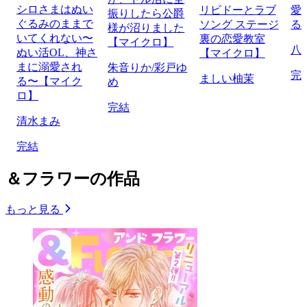
シロさまはぬい
リビドーとラブ
愛
振りしたら公爵
ぐるみのままで
ソング ステージ
る
様が沼りました
いてくれない〜
裏の恋愛教室
【マイクロ】
八
ぬい活OL、神さ
【マイクロ】
まに溺愛され
朱音りか/彩戸ゆ
完
ましい柚茉
る〜【マイク
め
ロ】
完結
清水まみ
完結
＆フラワーの作品
もっと見る