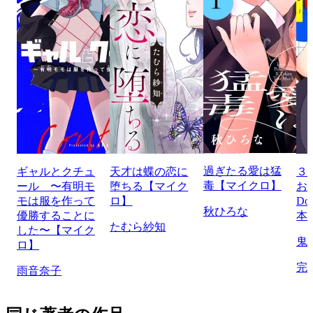
過ぎたる愛は猛
ギャルとクチュ
天才は蝶の恋に
３
毒【マイクロ】
ール 〜有明モ
堕ちる【マイク
お
モは服を作って
ロ】
Do
秋ひろな
優勝することに
本
たむら紗知
した〜【マイク
鬼
ロ】
完
雨音奈子