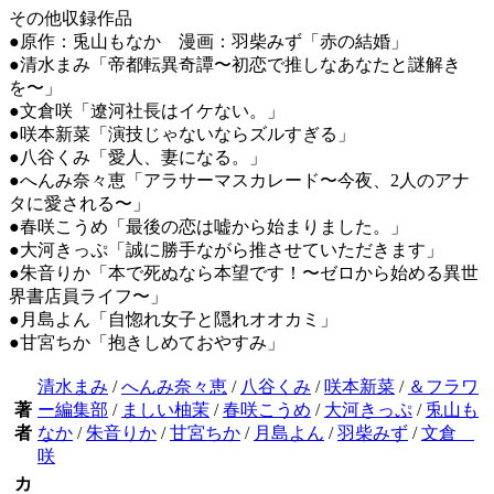
その他収録作品
●原作：兎山もなか 漫画：羽柴みず「赤の結婚」
●清水まみ「帝都転異奇譚〜初恋で推しなあなたと謎解き
を〜」
●文倉咲「遼河社長はイケない。」
●咲本新菜「演技じゃないならズルすぎる」
●八谷くみ「愛人、妻になる。」
●へんみ奈々恵「アラサーマスカレード〜今夜、2人のアナ
タに愛される〜」
●春咲こうめ「最後の恋は嘘から始まりました。」
●大河きっぷ「誠に勝手ながら推させていただきます」
●朱音りか「本で死ぬなら本望です！〜ゼロから始める異世
界書店員ライフ〜」
●月島よん「自惚れ女子と隠れオオカミ」
●甘宮ちか「抱きしめておやすみ」
清水まみ
/
へんみ奈々恵
/
八谷くみ
/
咲本新菜
/
＆フラワ
著
ー編集部
/
ましい柚茉
/
春咲こうめ
/
大河きっぷ
/
兎山も
者
なか
/
朱音りか
/
甘宮ちか
/
月島よん
/
羽柴みず
/
文倉
咲
カ