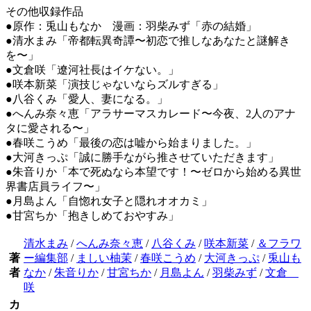
その他収録作品
●原作：兎山もなか 漫画：羽柴みず「赤の結婚」
●清水まみ「帝都転異奇譚〜初恋で推しなあなたと謎解き
を〜」
●文倉咲「遼河社長はイケない。」
●咲本新菜「演技じゃないならズルすぎる」
●八谷くみ「愛人、妻になる。」
●へんみ奈々恵「アラサーマスカレード〜今夜、2人のアナ
タに愛される〜」
●春咲こうめ「最後の恋は嘘から始まりました。」
●大河きっぷ「誠に勝手ながら推させていただきます」
●朱音りか「本で死ぬなら本望です！〜ゼロから始める異世
界書店員ライフ〜」
●月島よん「自惚れ女子と隠れオオカミ」
●甘宮ちか「抱きしめておやすみ」
清水まみ
/
へんみ奈々恵
/
八谷くみ
/
咲本新菜
/
＆フラワ
著
ー編集部
/
ましい柚茉
/
春咲こうめ
/
大河きっぷ
/
兎山も
者
なか
/
朱音りか
/
甘宮ちか
/
月島よん
/
羽柴みず
/
文倉
咲
カ