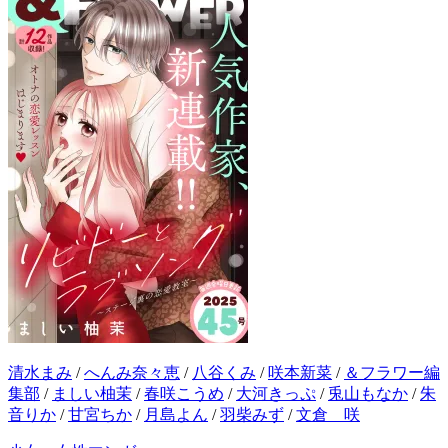
清水まみ
/
へんみ奈々恵
/
八谷くみ
/
咲本新菜
/
＆フラワー編
集部
/
ましい柚茉
/
春咲こうめ
/
大河きっぷ
/
兎山もなか
/
朱
音りか
/
甘宮ちか
/
月島よん
/
羽柴みず
/
文倉 咲