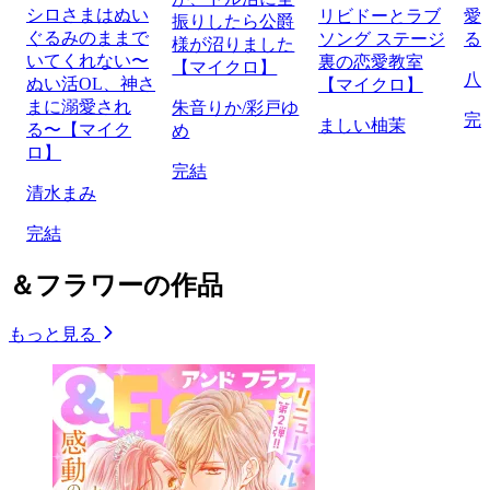
シロさまはぬい
リビドーとラブ
愛
振りしたら公爵
ぐるみのままで
ソング ステージ
る
様が沼りました
いてくれない〜
裏の恋愛教室
【マイクロ】
八
ぬい活OL、神さ
【マイクロ】
まに溺愛され
朱音りか/彩戸ゆ
完
ましい柚茉
る〜【マイク
め
ロ】
完結
清水まみ
完結
＆フラワーの作品
もっと見る