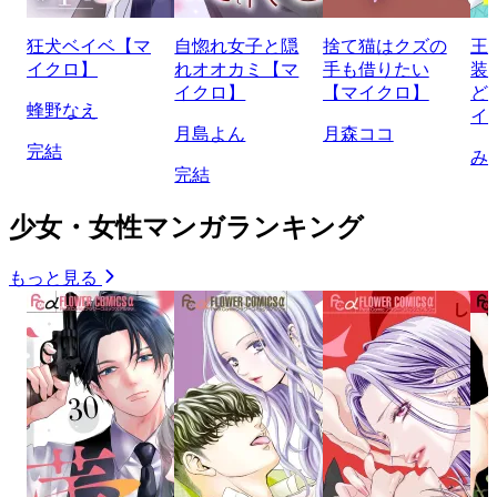
狂犬ベイベ【マ
自惚れ女子と隠
捨て猫はクズの
王
イクロ】
れオオカミ【マ
手も借りたい
装
イクロ】
【マイクロ】
ど
蜂野なえ
イ
月島よん
月森ココ
完結
み
完結
少女・女性マンガランキング
もっと見る