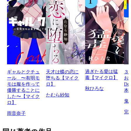
過ぎたる愛は猛
ギャルとクチュ
天才は蝶の恋に
３
毒【マイクロ】
ール 〜有明モ
堕ちる【マイク
お
モは服を作って
ロ】
Do
秋ひろな
優勝することに
本
たむら紗知
した〜【マイク
鬼
ロ】
完
雨音奈子