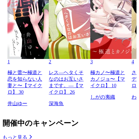
1
2
3
4
極と蕾〜極道と
レス―ヘタくそ
極カノ〜極道と
さ
恋を知らない人
なのはお互いさ
カノジョ〜【マ
デ
妻と〜【マイク
まです。―【マ
イクロ】 10
ロ】
ロ】 30
イクロ】 26
しがの夷織
わ
井山ゆー
深海魚
開催中のキャンペーン
もっと見る