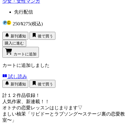
少女・女性マンガ
先行配信
250
/
¥275
(税込)
新刊通知
後で買う
購入に進む
カートに追加
カートに追加しました
試し読み
新刊通知
後で買う
計１２作品収録！
人気作家、新連載！！
オトナの恋愛レッスンはじまります▽
ましい柚茉「リビドーとラブソング〜ステージ裏の恋愛教
室〜」