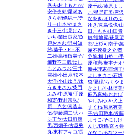
秀夫/村上もとか/
原千絵/藤原よし
安倍夜郎/尾瀬あ
こ/星野正美/唐沢
きら/能條純一/テ
なをき/ほりのぶ
リー山本/やまさ
ゆき/真島悦也/山
き十三/北見けん
田こもも/山田貴
いち/業田良家/魚
敏/福地翼/萩尾望
戸おさむ/野村知
都/上杉可南子/萬
紗/藤子・F・不
屋不死身之介/灘
二雄/高橋留美子/
谷航/横山裕二/手
細野不二彦/はし
原和憲/岩本ナオ/
もとみつお/玉井
新井理恵/西炯子/
雪雄/小田扉/松本
よしまさこ/石坂
大洋/小山ゆう/ゆ
啓/夏緑/ちくやま
うきまさみ/柴門
きよし/小林博美/
ふみ/中原裕/手原
麻乃真純/おおば
和憲/野村宗弘/
やしみゆき/犬上
原 克玄/真造圭
すくね/原尾有美
伍/伊藤潤二/大ハ
子/吉田戦車/近藤
シ正ヤ/太田垣康
ようこ/そにしけ
男/西炯子/古屋兎
んじ/穂積/奈々巻
丸/東村アキコ/長
かなこ/るなツー/