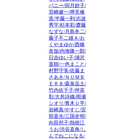
パニー/卯月妙子/
宮崎健一/押見修
造/半藤一利/志波
秀宇/杉本彩/齋藤
なずな/月島冬二/
藤子不二雄Ａ/お
くやまゆか/西條
奈加/内海隆一郎/
日吉ゆい子/浦沢
直樹/一色まこと/
村野守美/佐藤ま
さあき/ＮＵＭＢ
ＥＲ８/森泉岳土/
竹内佐千子/伴茶
彰/大井詩織/雨瀬
シオリ/青木Ｕ平/
岩崎真/やすじ/宮
部喜光/三国史明/
向田邦子/熱焼江
うお/渋谷直角/し
んでねこになる/