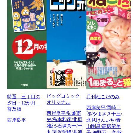
ビッグコミック
特選 三丁目の
月刊ねこだのみ
オリジナル
夕日・12か月
西岸良平/岡崎二
普及版
西岸良平/弘兼憲
郎/やまさき十三/
史/島本和彦/北原
西岸良平
北見けんいち/青
雅紀/石塚真一/一
山剛昌/高橋留美
丸/滝沢聖峰/井浦
子/細野不二彦/篠