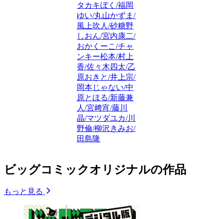
タカキぼく/福岡
ゆい/丸山かずま/
風上吹人/砂糖野
しおん/宮内康二/
おかくーこ/チャ
ンキー松本/村上
香/佐々木四太/乙
原おきと/井上宗/
岡本じゃない/中
原とほる/新藤兼
人/宮﨑宵/藤川
晶/マツダユカ/川
野倫/柳沢きみお/
田島隆
ビッグコミックオリジナルの作品
もっと見る