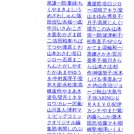
尾謙一郎/夏緑/ち
雁屋哲/谷口ジロ
くやまきよし/う
ー/花咲アキラ/室
めざわしゅん/坂
山まゆみ/秀良子/
田信弘/永福一成/
月子/高尾じんぐ/
中川いさみ/こざ
環方このみ/山本
き亜衣/かざま鋭
崇一朗/波津彬子/
二/吉田戦車/ちば
松島直子/SP☆な
てつや/漆原ミチ/
かてま/花輪和一/
山本おさむ/谷口
黒娜さかき/宮川
ジロー/石原まこ
亜希子/姫川きら
ちん/とがしやす
ら/山本さほ/杉
たか/あまやゆう
作/神坂智子/水木
き/中村真理子/室
しげる/美里あづ
井大資/永松潔/高
さ/内山良治/ジョ
橋遠州/やまあき
ージ秋山/大島弓
道屯/望月ミネタ
子/IKARING/Ｕ
ロウ/カレー沢薫/
ＲＡＥＶＯ/紀伊
山川直人/津村マ
カンナ/やまだ紫/
ミ/ビッグコミッ
内藤らぶか/唐木
クオリジナル編
田忠/佐藤マキ/樹
集部/有間しのぶ/
崎聖/相澤いくえ/