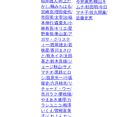
稲井雄人/村上た
今井康恵/横山キ
かし/楠みちはる/
ムチ/杉田明/今日
宮崎克/増田俊也/
マチ子/佐久間薫/
市田実/太宰治/福
近藤史恵
本伸行/森栗丸/小
林有吾/キリエ/星
野泰視/奥山直/ア
ガサ・クリステ
ィー/西尾雄太/若
狭星/香川まさひ
と/有永イネ/太田
基之/鈴木良雄/ジ
ョージ秋山/サメ
マチオ/黒鉄ヒロ
シ/昌原光一/小坂
俊史/六月柿光/リ
チャード・ウー/
市川ラク/夢枕獏/
やまあき連理/カ
ラシユニコ/相澤
いくえ/曽根富美
子/くれよんカン