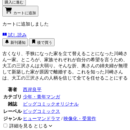
購入に進む
カートに追加
カートに追加しました
試し読み
新刊通知
後で買う
古くなり、手狭になった家を立て替えることになった川崎さ
ん一家。ところが、家族それぞれが自分の希望を言うため、
大工の三沢さんは大弱り。そんな折、奥さんの姉夫婦が無理
して新築した家が原因で離婚する。これを知った川崎さん
は、大工の三沢さんの人柄を信じて全てを任せることにする
著者
西岸良平
カテゴリ
少年・青年マンガ
雑誌
ビッグコミックオリジナル
レーベル
ビッグコミックス
ジャンル
ヒューマンドラマ
/
映像化・受賞作
詳細を見る
とじる