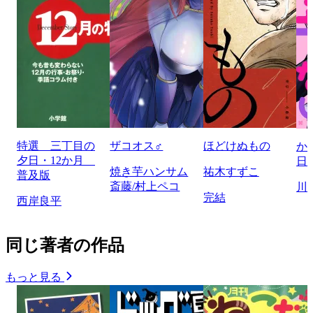
特選 三丁目の
ザコオス♂
ほどけぬもの
か
夕日・12か月
日
焼き芋ハンサム
祐木すずこ
普及版
斎藤/村上ペコ
川
完結
西岸良平
同じ著者の作品
もっと見る