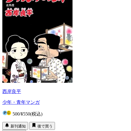
西岸良平
少年・青年マンガ
500
/
¥550
(税込)
新刊通知
後で買う