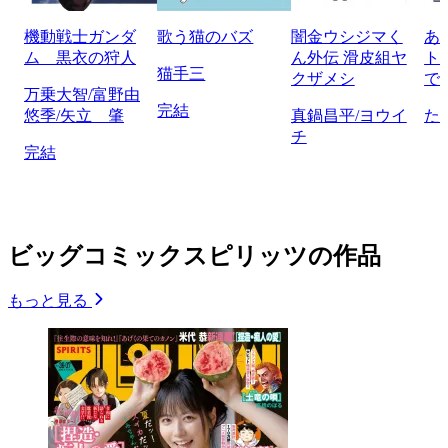
機動戦士ガンダ
歌う猫のバズ
闇金ウシジマく
あ
ム 黒衣の狩人
ん外伝 滑皮組ヤ
ト
猫手三
クザメシ
で
万乗大智/富野由
完結
悠季/矢立 肇
真鍋昌平/ヨウイ
た
チ
完結
ビッグコミックスピリッツの作品
もっと見る