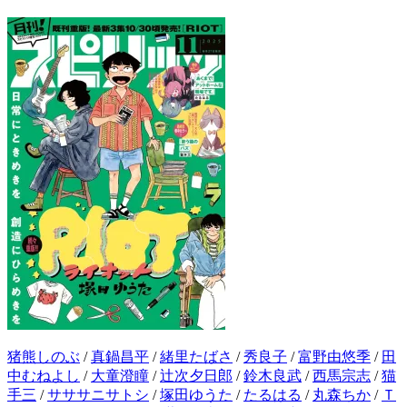
猪熊しのぶ
/
真鍋昌平
/
緒里たばさ
/
秀良子
/
富野由悠季
/
田
中むねよし
/
大童澄瞳
/
辻次夕日郎
/
鈴木良武
/
西馬宗志
/
猫
手三
/
サササニサトシ
/
塚田ゆうた
/
たるはる
/
丸森ちか
/
Ｔ