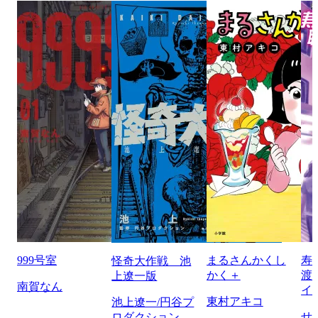
999号室
まるさんかくし
寿
怪奇大作戦 池
かく＋
渡
上遼一版
南賀なん
イ
東村アキコ
池上遼一/円谷プ
せ
ロダクション