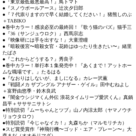
●『東京最低最悪最高！』鳥トマト
●『スノウボールアース』辻次夕日郎
●『７代祟りますので早く結婚してください！』猪熊しのぶ
＋TABIKO
●巻中カラー！感涙必至の最終回！『歌う猫のバズ』猫手三
●『36（サンジュウロク）』西馬宗志
●『映像研には手を出すな！』大童澄瞳
●『暗殺後宮〜暗殺女官・花鈴はゆったり生きたい〜』緒里
たばさ
●『これからどうする？』秀良子
●巻中カラー！単行本１集発売中！『あくまで！アットホー
ムな職場です。』たるはる
●『なおりはしないが、ましになる』カレー沢薫
●『戦闘メカ ザブングル アナザー・ゲイル』田中むねよし
＋富野由悠季・鈴木良武
●『闇金ウシジマくん外伝 浪花タイムリープ愛沢くん』真鍋
昌平＋サササニサトシ
●特別読切『ムーちゃんとツブ』山ノ内涼太郎（ヤマノウチ
リョウタロウ）
●特別読切『今じゃなイカ！』丸森ちか（マルモリチカ）
●スピ賞受賞作『神飛行機〜ゴッド・エア・プレーン〜』大
森まだ（オオモリマダ）