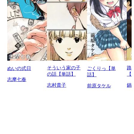
そういう家の子
路
ぬいの式日
ごくりっ【単
の話【単話】
【
話】
志摩七春
志村貴子
鍋
前原タケル