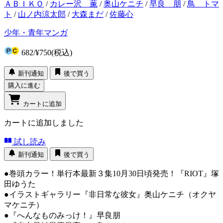
ＡＢＩＫＯ
/
カレー沢 薫
/
奥山ケニチ
/
早良 朋
/
鳥 トマ
ト
/
山ノ内涼太郎
/
大森まだ
/
佐藤心
少年・青年マンガ
682
/
¥750
(税込)
新刊通知
後で買う
購入に進む
カートに追加
カートに追加しました
試し読み
新刊通知
後で買う
●巻頭カラー！単行本最新３集10月30日頃発売！『RIOT』塚
田ゆうた
●イラストギャラリー『非日常な彼女』奥山ケニチ（オクヤ
マケニチ）
●『へんなものみっけ！』早良朋