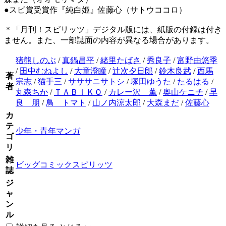
●スピ賞受賞作『純白姫』佐藤心（サトウココロ）
＊「月刊！スピリッツ」デジタル版には、紙版の付録は付き
ません。また、一部誌面の内容が異なる場合があります。
猪熊しのぶ
/
真鍋昌平
/
緒里たばさ
/
秀良子
/
富野由悠季
/
田中むねよし
/
大童澄瞳
/
辻次夕日郎
/
鈴木良武
/
西馬
著
宗志
/
猫手三
/
サササニサトシ
/
塚田ゆうた
/
たるはる
/
者
丸森ちか
/
ＴＡＢＩＫＯ
/
カレー沢 薫
/
奥山ケニチ
/
早
良 朋
/
鳥 トマト
/
山ノ内涼太郎
/
大森まだ
/
佐藤心
カ
テ
少年・青年マンガ
ゴ
リ
雑
ビッグコミックスピリッツ
誌
ジ
ャ
ン
ル