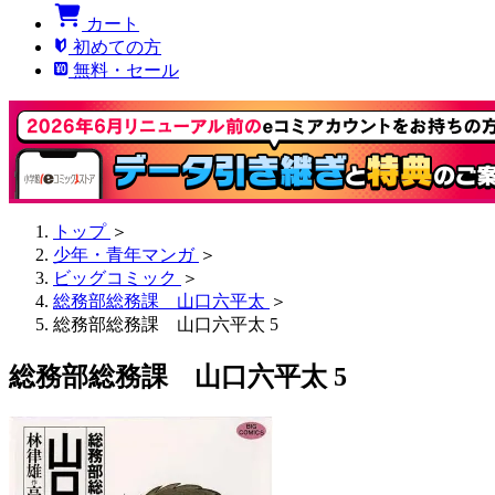
カート
初めての方
無料・セール
トップ
＞
少年・青年マンガ
＞
ビッグコミック
＞
総務部総務課 山口六平太
＞
総務部総務課 山口六平太 5
総務部総務課 山口六平太 5