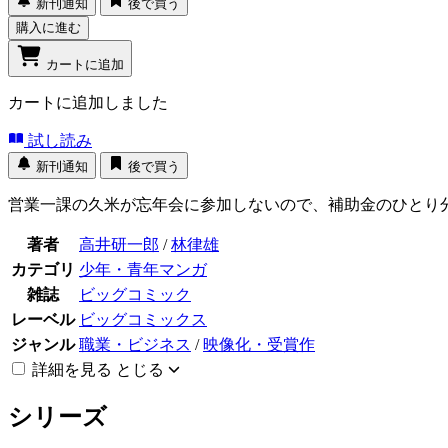
新刊通知
後で買う
購入に進む
カートに追加
カートに追加しました
試し読み
新刊通知
後で買う
営業一課の久米が忘年会に参加しないので、補助金のひとり
著者
高井研一郎
/
林律雄
カテゴリ
少年・青年マンガ
雑誌
ビッグコミック
レーベル
ビッグコミックス
ジャンル
職業・ビジネス
/
映像化・受賞作
詳細を見る
とじる
シリーズ