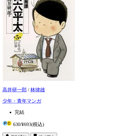
高井研一郎
/
林律雄
少年・青年マンガ
完結
630
/
¥693
(税込)