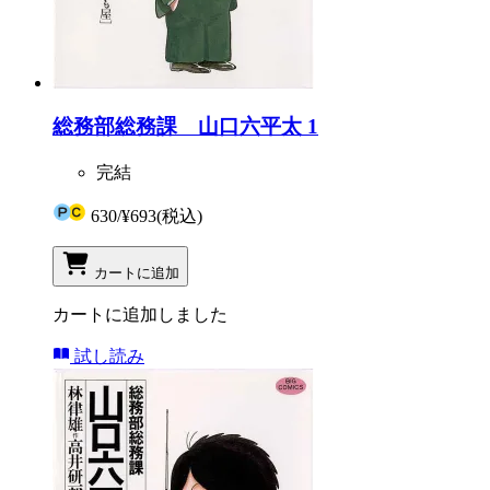
総務部総務課 山口六平太 1
完結
630
/
¥693
(税込)
カートに追加
カートに追加しました
試し読み