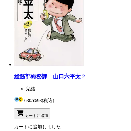
総務部総務課 山口六平太 2
完結
630
/
¥693
(税込)
カートに追加
カートに追加しました