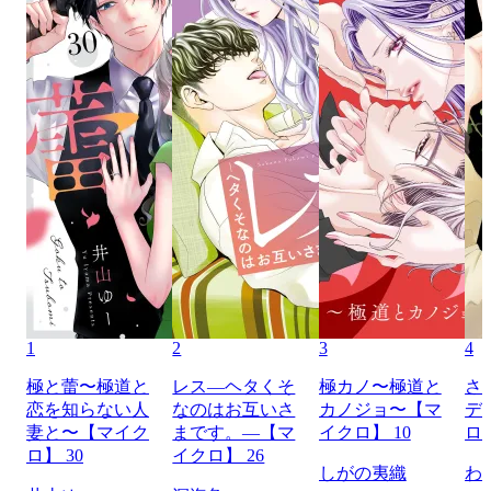
1
2
3
4
極と蕾〜極道と
レス―ヘタくそ
極カノ〜極道と
さ
恋を知らない人
なのはお互いさ
カノジョ〜【マ
デ
妻と〜【マイク
まです。―【マ
イクロ】 10
ロ】
ロ】 30
イクロ】 26
しがの夷織
わ