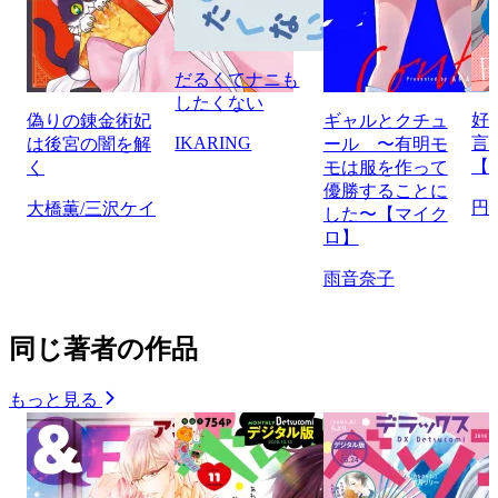
だるくてナニも
したくない
好
偽りの錬金術妃
ギャルとクチュ
IKARING
言
は後宮の闇を解
ール 〜有明モ
【
く
モは服を作って
優勝することに
円
大橋薫/三沢ケイ
した〜【マイク
ロ】
雨音奈子
同じ著者の作品
もっと見る