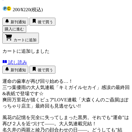
200
/
¥220
(税込)
新刊通知
後で買う
購入に進む
カートに追加
カートに追加しました
試し読み
新刊通知
後で買う
運命の歯車が再び回り始める…！
三つ葉優雨の大人気連載「キミガイルセカイ」感涙の最終回
&表紙で登場です☆
爽田万里花が描くピュアLOVE連載「大森くんのご贔屓はぽ
っちゃり店主」最終回も見逃せない!!
風花の記憶を完全に失ってしまった黒男。それでも”運命”は
再び２人を近づけて――。大人気連載完結！
名久井の両親と綾乃の顔合わせの日――。どうしても”結