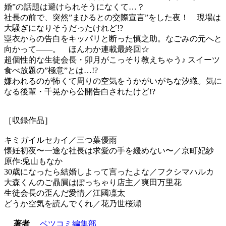
婚”の話題は避けられそうになくて…？
社長の前で、突然”まひるとの交際宣言”をした夜！ 現場は
大騒ぎになりそうだったけれど!?
塁衣からの告白をキッパリと断った慎之助。なごみの元へと
向かって――。 ほんわか連載最終回☆
超個性的な生徒会長・卯月がこっそり教えちゃう♪ スイーツ
食べ放題の”極意”とは…!?
嫌われるのが怖くて周りの空気をうかがいがちな汐織。気に
なる後輩・千晃から公開告白されたけど!?
［収録作品］
キミガイルセカイ／三つ葉優雨
懐妊初夜〜一途な社長は求愛の手を緩めない〜／京町妃紗
原作:兎山もなか
30歳になったら結婚しよって言ったよな／フクシマハルカ
大森くんのご贔屓はぽっちゃり店主／爽田万里花
生徒会長の歪んだ愛情／江國凜太
どうか空気を読んでくれ／花乃世桜瀬
著者
ベツコミ編集部