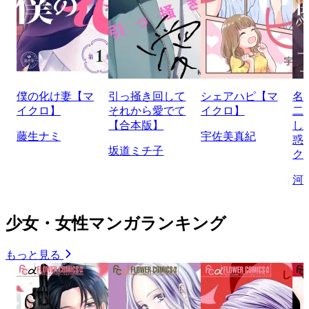
僕の化け妻【マ
引っ掻き回して
シェアハピ【マ
名
イクロ】
それから愛でて
イクロ】
二
【合本版】
し
藤生ナミ
宇佐美真紀
惑
坂道ミチ子
ク
河
少女・女性マンガランキング
もっと見る