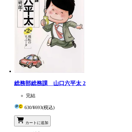
総務部総務課 山口六平太 2
完結
630
/
¥693
(税込)
カートに追加