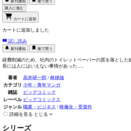
新刊通知
後で買う
購入に進む
カートに追加
カートに追加しました
試し読み
新刊通知
後で買う
経費削減のため、社内のトイレットペーパーの質を落とした
長には人にはいえない事情があった…。
著者
高井研一郎
/
林律雄
カテゴリ
少年・青年マンガ
雑誌
ビッグコミック
レーベル
ビッグコミックス
ジャンル
職業・ビジネス
/
映像化・受賞作
詳細を見る
とじる
シリーズ