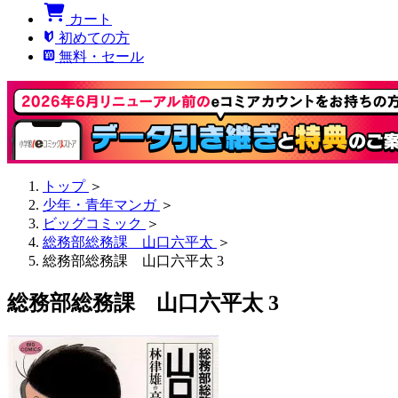
カート
初めての方
無料・セール
トップ
＞
少年・青年マンガ
＞
ビッグコミック
＞
総務部総務課 山口六平太
＞
総務部総務課 山口六平太 3
総務部総務課 山口六平太 3