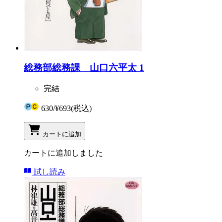
総務部総務課 山口六平太 1
完結
630
/
¥693
(税込)
カートに追加
カートに追加しました
試し読み