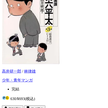
高井研一郎
/
林律雄
少年・青年マンガ
完結
630
/
¥693
(税込)