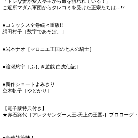
「ドジな妻が変人亭主から命を狙われている！」
ご近所マダム軍団からタレコミを受けた正宗たちは…!?
●コミックス全巻続々重版!!
絹田村子［数字であそぼ。］
●岩本ナオ［マロニエ王国の七人の騎士］
●渡瀬悠宇［ふしぎ遊戯 白虎仙記］
●新作ショートよみきり
空木帆子［やどかり］
【電子版特典付き】
★赤石路代［アレクサンダー大王‐天上の王国‐］プロローグ
●豪華執筆陣！