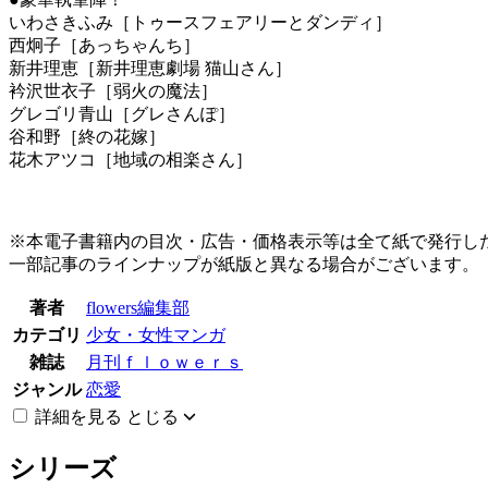
いわさきふみ［トゥースフェアリーとダンディ］
西炯子［あっちゃんち］
新井理恵［新井理恵劇場 猫山さん］
衿沢世衣子［弱火の魔法］
グレゴリ青山［グレさんぽ］
谷和野［終の花嫁］
花木アツコ［地域の相楽さん］
※本電子書籍内の目次・広告・価格表示等は全て紙で発行
一部記事のラインナップが紙版と異なる場合がございます。
著者
flowers編集部
カテゴリ
少女・女性マンガ
雑誌
月刊ｆｌｏｗｅｒｓ
ジャンル
恋愛
詳細を見る
とじる
シリーズ