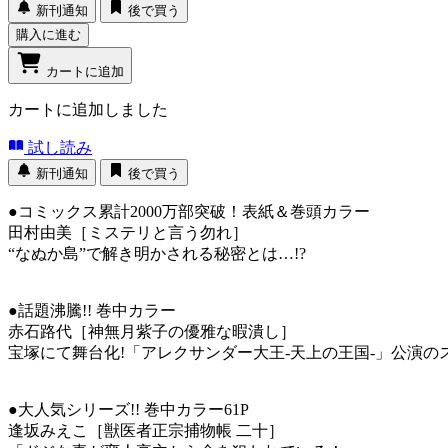
新刊通知
後で買う
購入に進む
カートに追加
カートに追加しました
試し読み
新刊通知
後で買う
●コミックス累計2000万部突破！表紙＆巻頭カラー
田村由美［ミステリと言う勿れ］
“なぬか島”で解き明かされる秘密とは…!?
●話題沸騰!! 巻中カラー
赤石路代［神無月紫子の優雅な暇潰し］
宝塚にて舞台化!「アレクサンダー大王‐天上の王国‐」公演の
●大人気シリーズ!! 巻中カラー61P
逢坂みえこ［獣医者正宗捕物帳 二十］