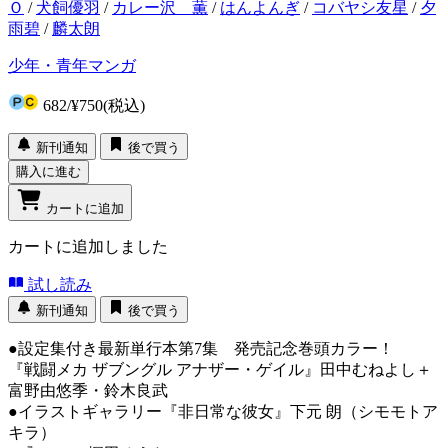
Ｏ
/
犬飼優羽
/
カレー沢 薫
/
はんよんぎ
/
コバヤシ友星
/
夕
雨碧
/
麟太朗
少年・青年マンガ
682
/
¥750
(税込)
新刊通知
後で買う
購入に進む
カートに追加
カートに追加しました
試し読み
新刊通知
後で買う
●設定集付き最新単行本第7集 発売記念巻頭カラー！
『戦闘メカ ザブングル アナザー・ゲイル』田中むねよし＋
富野由悠季・鈴木良武
●イラストギャラリー『非日常な彼女』下元 朗（シモモトア
キラ）