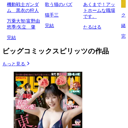
機動戦士ガンダ
歌う猫のバズ
あくまで！アッ
ム 黒衣の狩人
トホームな職場
猫手三
ク
です。
万乗大智/富野由
完結
緒
悠季/矢立 肇
たるはる
完
完結
ビッグコミックスピリッツの作品
もっと見る