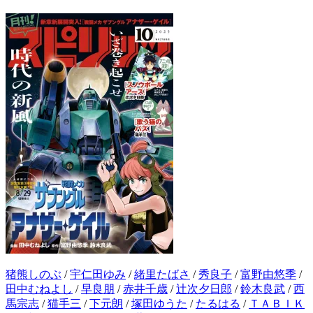
猪熊しのぶ
/
宇仁田ゆみ
/
緒里たばさ
/
秀良子
/
富野由悠季
/
田中むねよし
/
早良朋
/
赤井千歳
/
辻次夕日郎
/
鈴木良武
/
西
馬宗志
/
猫手三
/
下元朗
/
塚田ゆうた
/
たるはる
/
ＴＡＢＩＫ