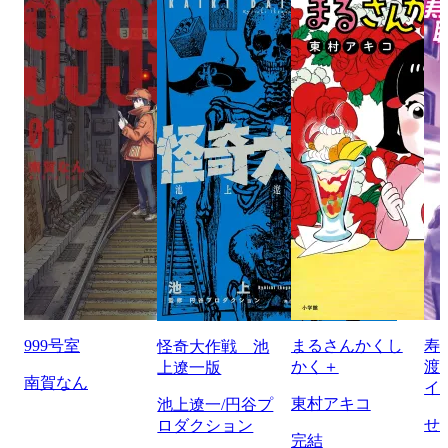
999号室
まるさんかくし
寿
怪奇大作戦 池
かく＋
渡
上遼一版
南賀なん
イ
東村アキコ
池上遼一/円谷プ
せ
ロダクション
完結