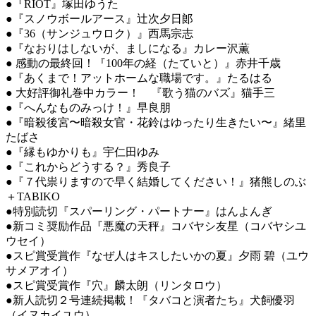
●『RIOT』塚田ゆうた
●『スノウボールアース』辻次夕日郞
●『36（サンジュウロク）』西馬宗志
●『なおりはしないが、ましになる』カレー沢薫
● 感動の最終回！『100年の経（たていと）』赤井千歳
●『あくまで！アットホームな職場です。』たるはる
● 大好評御礼巻中カラー！ 『歌う猫のバズ』猫手三
●『へんなものみっけ！』早良朋
●『暗殺後宮〜暗殺女官・花鈴はゆったり生きたい〜』緒里
たばさ
●『縁もゆかりも』宇仁田ゆみ
●『これからどうする？』秀良子
●『７代祟りますので早く結婚してください！』猪熊しのぶ
＋TABIKO
●特別読切『スパーリング・パートナー』はんよんぎ
●新コミ奨励作品『悪魔の天秤』コバヤシ友星（コバヤシユ
ウセイ）
●スピ賞受賞作『なぜ人はキスしたいかの夏』夕雨 碧（ユウ
サメアオイ）
●スピ賞受賞作『穴』麟太朗（リンタロウ）
●新人読切２号連続掲載！『タバコと演者たち』犬飼優羽
（イヌカイユウ）