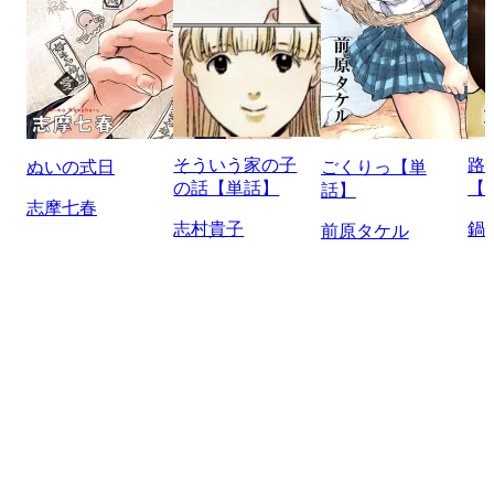
そういう家の子
路
ぬいの式日
ごくりっ【単
の話【単話】
【
話】
志摩七春
志村貴子
鍋
前原タケル