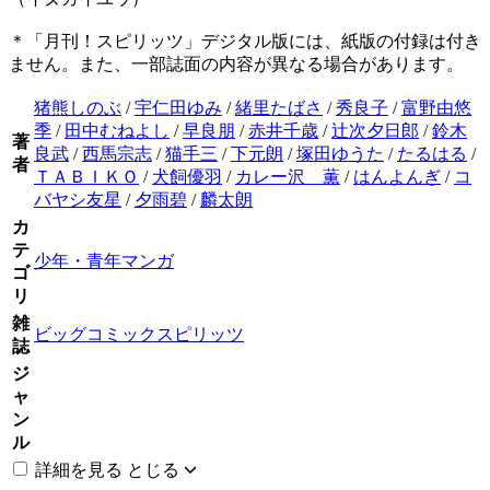
＊「月刊！スピリッツ」デジタル版には、紙版の付録は付き
ません。また、一部誌面の内容が異なる場合があります。
猪熊しのぶ
/
宇仁田ゆみ
/
緒里たばさ
/
秀良子
/
富野由悠
季
/
田中むねよし
/
早良朋
/
赤井千歳
/
辻次夕日郎
/
鈴木
著
良武
/
西馬宗志
/
猫手三
/
下元朗
/
塚田ゆうた
/
たるはる
/
者
ＴＡＢＩＫＯ
/
犬飼優羽
/
カレー沢 薫
/
はんよんぎ
/
コ
バヤシ友星
/
夕雨碧
/
麟太朗
カ
テ
少年・青年マンガ
ゴ
リ
雑
ビッグコミックスピリッツ
誌
ジ
ャ
ン
ル
詳細を見る
とじる