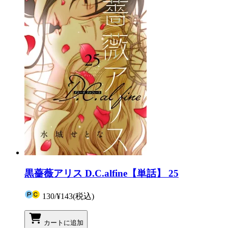
黒薔薇アリス D.C.alfine【単話】 25
130
/
¥143
(税込)
カートに追加