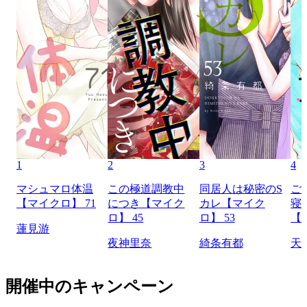
1
2
3
4
マシュマロ体温
この極道調教中
同居人は秘密のS
ご
【マイクロ】 71
につき【マイク
カレ【マイク
寝
ロ】 45
ロ】 53
【
蓮見游
夜神里奈
綺条有都
天
開催中のキャンペーン