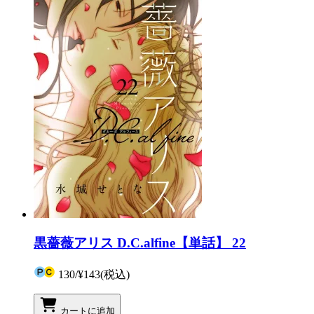
黒薔薇アリス D.C.alfine【単話】 22
130
/
¥143
(税込)
カートに追加