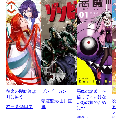
後宮の髪結師は
ゾンビーガン
悪魔の論破 〜
月に添う
信じてはいけな
猿渡源太/山川直
没
いあの娘のため
柊一葉/綱田早
輝
る
に〜
フ
洋介犬
れ