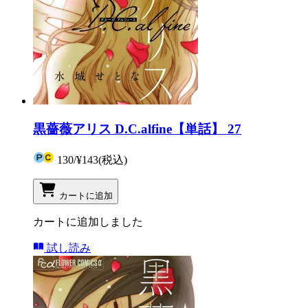
黒薔薇アリス D.C.alfine【単話】 27
130
/
¥143
(税込)
カートに追加
カートに追加しました
試し読み