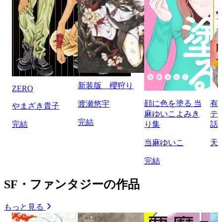
新装版 櫻狩り
ZERO
顔に色を塗る 当
有
渡瀬悠宇
やまざき貴子
麻ゆいこよみき
テ
完結
完結
り集
話
当麻ゆいこ
天
完結
SF・ファンタジーの作品
もっと見る