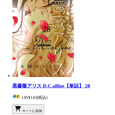
黒薔薇アリス D.C.alfine【単話】 28
130
/
¥143
(税込)
カートに追加