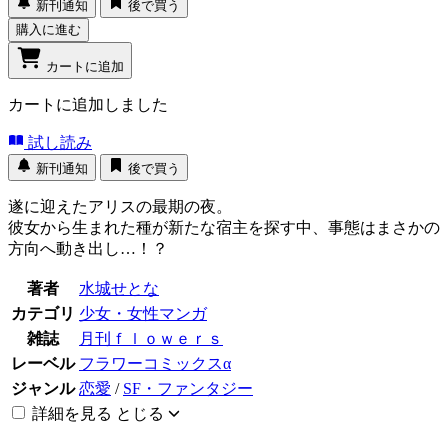
新刊通知
後で買う
購入に進む
カートに追加
カートに追加しました
試し読み
新刊通知
後で買う
遂に迎えたアリスの最期の夜。
彼女から生まれた種が新たな宿主を探す中、事態はまさかの
方向へ動き出し…！？
著者
水城せとな
カテゴリ
少女・女性マンガ
雑誌
月刊ｆｌｏｗｅｒｓ
レーベル
フラワーコミックスα
ジャンル
恋愛
/
SF・ファンタジー
詳細を見る
とじる