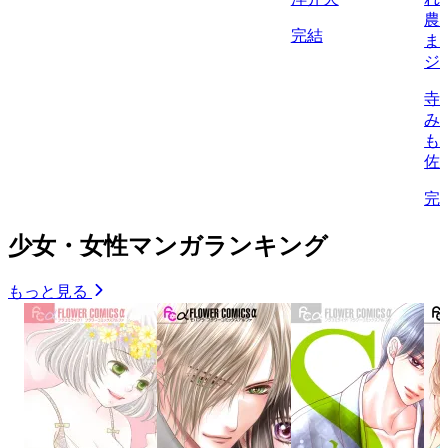
農
完結
ま
ジ
寺
み
も
佐
完
少女・女性マンガランキング
もっと見る