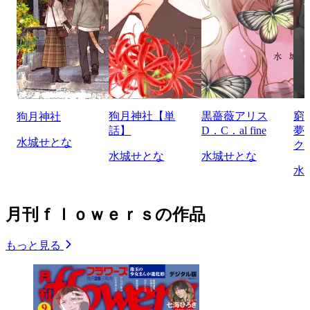
狗月神社【単
黒薔薇アリス
窮
狗月神社
話】
D．C．al fine
夢
水城せとな
ク
水城せとな
水城せとな
水
月刊ｆｌｏｗｅｒｓの作品
もっと見る