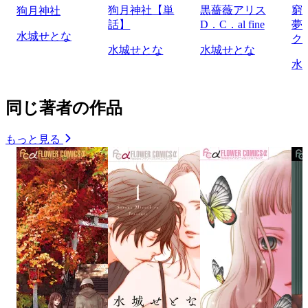
狗月神社【単
黒薔薇アリス
窮
狗月神社
話】
D．C．al fine
夢
水城せとな
ク
水城せとな
水城せとな
水
同じ著者の作品
もっと見る