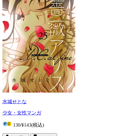
水城せとな
少女・女性マンガ
130
/
¥143
(税込)