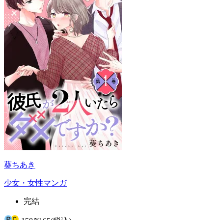
葵ちあき
少女・女性マンガ
完結