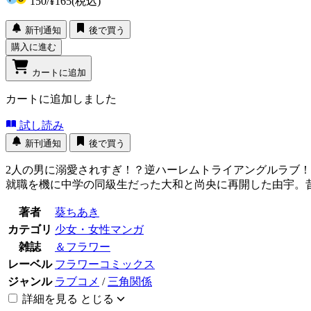
150
/
¥165
(税込)
新刊通知
後で買う
購入に進む
カートに追加
カートに追加しました
試し読み
新刊通知
後で買う
2人の男に溺愛されすぎ！？逆ハーレムトライアングルラブ！
就職を機に中学の同級生だった大和と尚央に再開した由宇。
著者
葵ちあき
カテゴリ
少女・女性マンガ
雑誌
＆フラワー
レーベル
フラワーコミックス
ジャンル
ラブコメ
/
三角関係
詳細を見る
とじる