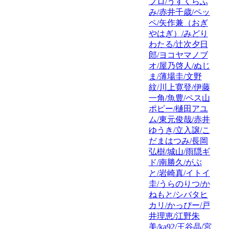
プロ/うすくらふ
み/赤井千歳/ペッ
ペ/矢作兼（おぎ
やはぎ）/みどり
わたる/辻次夕日
郎/ヨコヤマノブ
オ/屋乃啓人/ぬじ
ま/薄場圭/文野
紋/川上寛登/伊藤
一角/魚豊/ペス山
ポピー/樋田アユ
ム/東元俊哉/赤井
ゆうき/立入譲/こ
だまはつみ/長岡
弘樹/城山/雨隠ギ
ド/南勝久/がぶ
と/岩崎真/イトイ
圭/うらのりつ/か
ねもと/シバタヒ
カリ/かっぴー/戸
井理恵/江野朱
美/ka92/王谷晶/宮