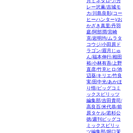
月ミネタロウ/カ
レー沢薫/吉城モ
カ/川島良彰(コー
ヒーハンター)/お
かざき真里/丹羽
庭/阿部潤/宮崎
克/岩明均/ムラタ
コウジ/小田原ド
ラゴン/眉月じゅ
ん/福本伸行/相田
裕/小林有吾/上野
直彦/竹充ヒロ/池
辺葵/キリエ/竹良
実/田中光/あかほ
り悟/ビッグコミ
ックスピリッツ
編集部/吉田貴司/
高良百/米代恭/前
原タケル/若杉公
徳/週刊ビッグコ
ミックスピリッ
ツ編集部/堀口茉