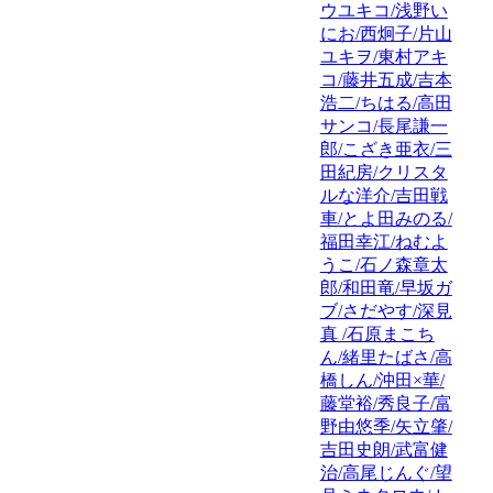
ウユキコ/浅野い
にお/西炯子/片山
ユキヲ/東村アキ
コ/藤井五成/吉本
浩二/ちはる/高田
サンコ/長尾謙一
郎/こざき亜衣/三
田紀房/クリスタ
ルな洋介/吉田戦
車/とよ田みのる/
福田幸江/ねむよ
うこ/石ノ森章太
郎/和田竜/早坂ガ
ブ/さだやす/深見
真 /石原まこち
ん/緒里たばさ/高
橋しん/沖田×華/
藤堂裕/秀良子/富
野由悠季/矢立肇/
吉田史朗/武富健
治/高尾じんぐ/望