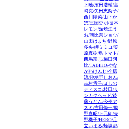
下暁/濱田浩輔/宮
﨑克/矢田恵梨子/
西川陽菜/山下か
ぼ/三国史明/畠本
レモン/熱焼江う
お/朝比奈ショウ/
山田はまち/野原
多央/岬ミミコ/笠
原真樹/鳥トマト/
西馬宗志/梅田阿
比/TABIKO/やな
がわけんじ/今橋
涼/砂糖野しおん/
志村貴子/ほしの
ディスコ/枝田/サ
ンカクヘッド/後
藤うどん/今夜ア
ズミ/吉田修一/助
野嘉昭/下元朗/売
野機子/HERO/足
立いまる/蛭塚都/