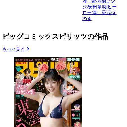
塚 都/高橋ツツ
ジ/安田剛助/ヒー
ロー/秦 愛武/え
のき
ビッグコミックスピリッツの作品
もっと見る