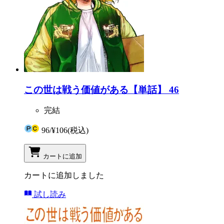
この世は戦う価値がある【単話】 46
完結
96
/
¥106
(税込)
カートに追加
カートに追加しました
試し読み