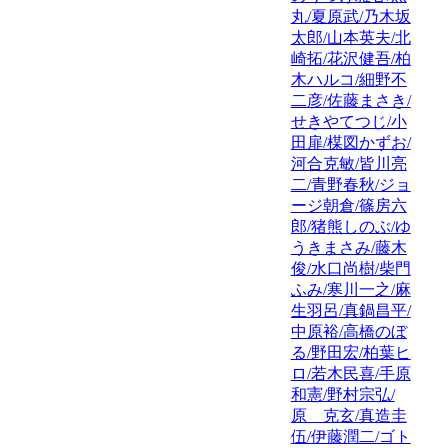
丸/夏原武/乃木坂
太郎/山本英夫/北
崎拓/花沢健吾/柏
木ハルコ/細野不
二彦/佐藤まさき/
せきやてつじ/小
田扉/楳図かずお/
河合克敏/皆川亮
二/青野春秋/ジョ
ージ朝倉/篠房六
郎/猪熊しのぶ/ゆ
うきまさみ/藤木
俊/水口尚樹/柴門
ふみ/寒川一之/麻
生羽呂/真鍋昌平/
中原裕/高橋のぼ
る/野田宏/柏葉ヒ
ロ/若木民喜/手原
和憲/野村宗弘/
原 克玄/真造圭
伍/伊藤潤二/ゴト