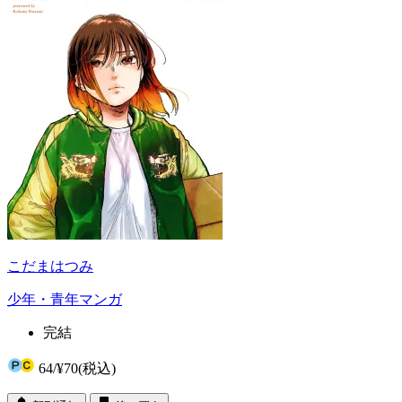
こだまはつみ
少年・青年マンガ
完結
64
/
¥70
(税込)