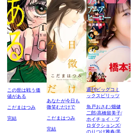
週刊ビッグコミ
この世は戦う価
ックスピリッツ
値がある
あなたが今日も
魚戸おさむ/畑健
微笑むだけで
こだまはつみ
二郎/高橋留美子/
こだまはつみ
完結
ホイチョイ・プ
ロダクションズ/
完結
のりつけ雅春/黒