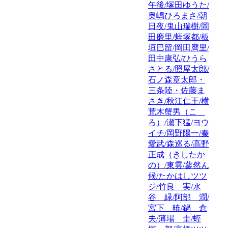
午後/塚田ゆうた/
奥嶋ひろまさ/朝
日夜/鬼山瑞樹/岡
田磨里/蛭塚都/板
垣巴留/岡田麿里/
田中康弘/ひうら
さとる/照屋太郎/
石ノ森章太郎・
三条陸・佐藤ま
さき/秋江仁王/横
荒木蟹男（こゝ
ろ）/瀬下猛/ヨウ
イチ/岡野陽一/秦
愛武/森巡る/高野
正成（きしたか
の）/東雲/蓼然ん
候/たかはしツツ
ジ/竹良 実/水
谷 緑/阿部 潤/
宮下 暁/鍋 倉
夫/薄場 圭/蛭