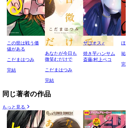
この世は戦う価
ザコオス♂
ほ
値がある
あなたが今日も
焼き芋ハンサム
祐
微笑むだけで
こだまはつみ
斎藤/村上ペコ
完
こだまはつみ
完結
完結
同じ著者の作品
もっと見る