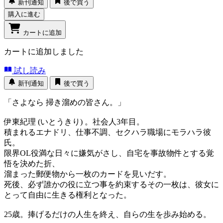
新刊通知
後で買う
購入に進む
カートに追加
カートに追加しました
試し読み
新刊通知
後で買う
「さよなら 掃き溜めの皆さん。」
伊東紀理 (いとうきり) 。社会人3年目。
積まれるエナドリ、仕事不調、セクハラ職場にモラハラ彼
氏。
限界OL役満な日々に嫌気がさし、自宅を事故物件とする覚
悟を決めた折、
溜まった郵便物から一枚のカードを見いだす。
死後、必ず誰かの役に立つ事を約束するその一枚は、彼女に
とって自由に生きる権利となった。
25歳。捧げるだけの人生を終え、自らの生を歩み始める。