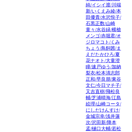
純/イシイ渡/川端
新/いくえみ綾/本
田優貴/水沢悦子/
石黒正数/山崎
童々/水谷緑/横槍
メンゴ/赤堀君/オ
ジロマコト/くみ
ちょう/鳥飼茜/ま
えだたかひろ/夏
花ナオト/大童澄
瞳/速戸ゆう/加納
梨衣/松本清志郎
正和/早良朋/東谷
文仁/今日マチ子/
又吉直樹/飛松良
輔/芝浦晴海/江島
絵理/山崎コータ/
にしだけんすけ/
金城宗幸/浅井蓮
次/沢田新/降本
孟/樋口大輔/若松