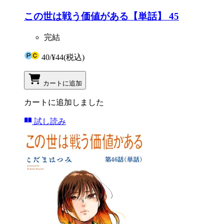
この世は戦う価値がある【単話】 45
完結
40
/
¥44
(税込)
カートに追加
カートに追加しました
試し読み