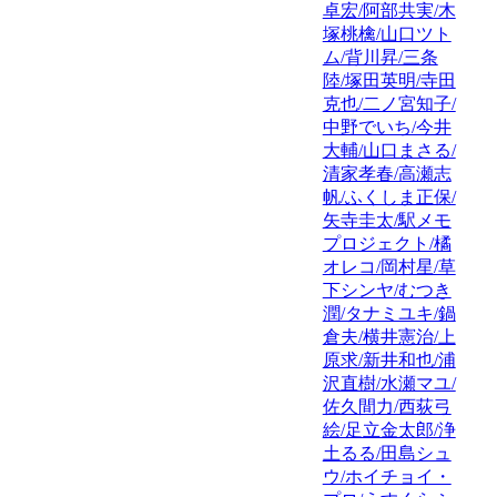
卓宏/阿部共実/木
塚桃檎/山口ツト
ム/背川昇/三条
陸/塚田英明/寺田
克也/二ノ宮知子/
中野でいち/今井
大輔/山口まさる/
清家孝春/高瀬志
帆/ふくしま正保/
矢寺圭太/駅メモ
プロジェクト/橘
オレコ/岡村星/草
下シンヤ/むつき
潤/タナミユキ/鍋
倉夫/横井憲治/上
原求/新井和也/浦
沢直樹/水瀬マユ/
佐久間力/西荻弓
絵/足立金太郎/浄
土るる/田島シュ
ウ/ホイチョイ・