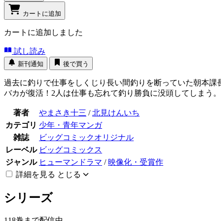
カートに追加
カートに追加しました
試し読み
新刊通知
後で買う
過去に釣りで仕事をしくじり長い間釣りを断っていた朝本課
バカが復活！2人は仕事も忘れて釣り勝負に没頭してしまう
著者
やまさき十三
/
北見けんいち
カテゴリ
少年・青年マンガ
雑誌
ビッグコミックオリジナル
レーベル
ビッグコミックス
ジャンル
ヒューマンドラマ
/
映像化・受賞作
詳細を見る
とじる
シリーズ
118巻まで配信中