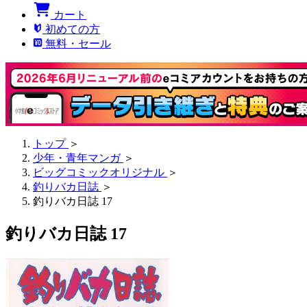
カート
初めての方
無料・セール
トップ
＞
少年・青年マンガ
＞
ビッグコミックオリジナル
＞
釣りバカ日誌
＞
釣りバカ日誌 17
釣りバカ日誌 17