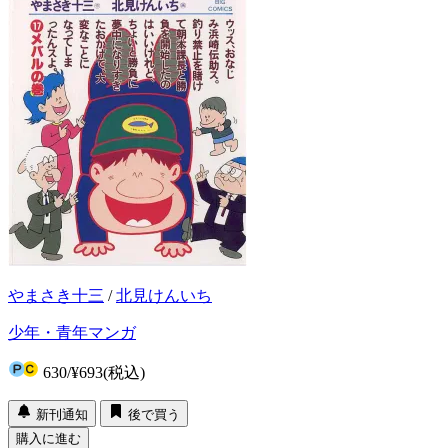
やまさき十三
/
北見けんいち
少年・青年マンガ
630
/
¥693
(税込)
新刊通知
後で買う
購入に進む