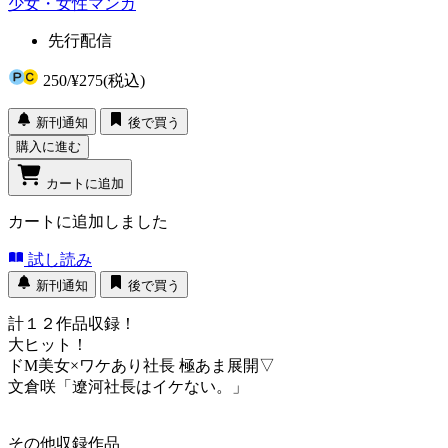
少女・女性マンガ
先行配信
250
/
¥275
(税込)
新刊通知
後で買う
購入に進む
カートに追加
カートに追加しました
試し読み
新刊通知
後で買う
計１２作品収録！
大ヒット！
ドM美女×ワケあり社長 極あま展開▽
文倉咲「遼河社長はイケない。」
その他収録作品