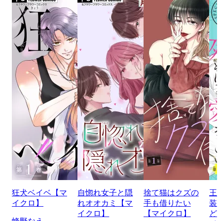
狂犬ベイベ【マ
自惚れ女子と隠
捨て猫はクズの
王
イクロ】
れオオカミ【マ
手も借りたい
装
イクロ】
【マイクロ】
ど