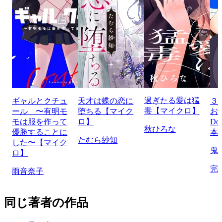
過ぎたる愛は猛
ギャルとクチュ
天才は蝶の恋に
３
毒【マイクロ】
ール 〜有明モ
堕ちる【マイク
お
モは服を作って
ロ】
Do
秋ひろな
優勝することに
本
たむら紗知
した〜【マイク
鬼
ロ】
完
雨音奈子
同じ著者の作品