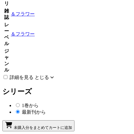
リ
雑
＆フラワー
誌
レ
ー
＆フラワー
ベ
ル
ジ
ャ
ン
ル
詳細を見る
とじる
シリーズ
1巻から
最新刊から
未購入分をまとめてカートに追加