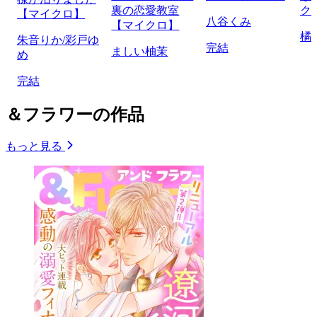
裏の恋愛教室
ク
【マイクロ】
八谷くみ
【マイクロ】
橘
朱音りか/彩戸ゆ
完結
ましい柚茉
め
完結
＆フラワーの作品
もっと見る