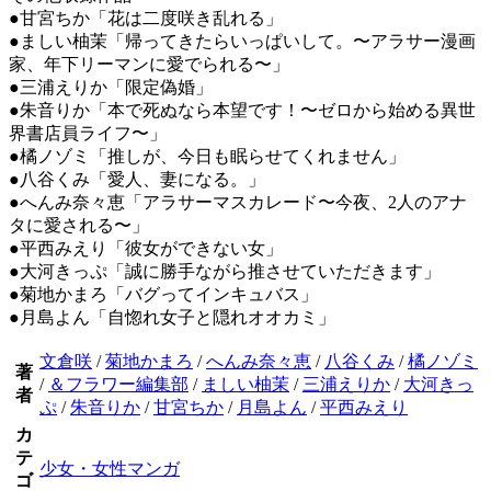
●甘宮ちか「花は二度咲き乱れる」
●ましい柚茉「帰ってきたらいっぱいして。〜アラサー漫画
家、年下リーマンに愛でられる〜」
●三浦えりか「限定偽婚」
●朱音りか「本で死ぬなら本望です！〜ゼロから始める異世
界書店員ライフ〜」
●橘ノゾミ「推しが、今日も眠らせてくれません」
●八谷くみ「愛人、妻になる。」
●へんみ奈々恵「アラサーマスカレード〜今夜、2人のアナ
タに愛される〜」
●平西みえり「彼女ができない女」
●大河きっぷ「誠に勝手ながら推させていただきます」
●菊地かまろ「バグってインキュバス」
●月島よん「自惚れ女子と隠れオオカミ」
文倉咲
/
菊地かまろ
/
へんみ奈々恵
/
八谷くみ
/
橘ノゾミ
著
/
＆フラワー編集部
/
ましい柚茉
/
三浦えりか
/
大河きっ
者
ぷ
/
朱音りか
/
甘宮ちか
/
月島よん
/
平西みえり
カ
テ
少女・女性マンガ
ゴ