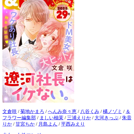
文倉咲
/
菊地かまろ
/
へんみ奈々恵
/
八谷くみ
/
橘ノゾミ
/
＆
フラワー編集部
/
ましい柚茉
/
三浦えりか
/
大河きっぷ
/
朱音
りか
/
甘宮ちか
/
月島よん
/
平西みえり