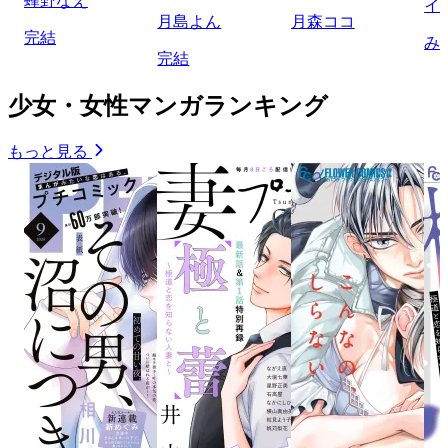
蜂野なえ
イ
月島よん
月森ココ
完結
み
完結
少女・女性マンガランキング
もっと見る