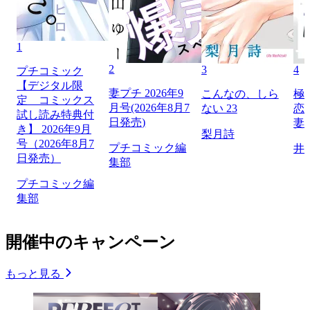
1
2
3
4
プチコミック
【デジタル限
妻プチ 2026年9
こんなの、しら
極
定 コミックス
月号(2026年8月7
ない 23
恋
試し読み特典付
日発売)
妻
き】 2026年9月
梨月詩
号（2026年8月7
プチコミック編
井
日発売）
集部
プチコミック編
集部
開催中のキャンペーン
もっと見る