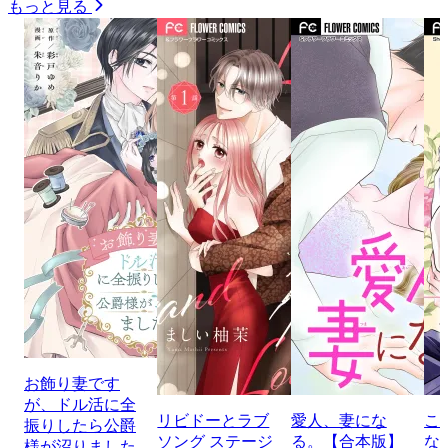
もっと見る
お飾り妻です
が、ドル活に全
リビドーとラブ
愛人、妻にな
こ
振りしたら公爵
ソング ステージ
る。【合本版】
な
様が沼りました