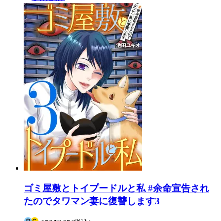
ゴミ屋敷とトイプードルと私 #余命宣告され
たのでタワマン妻に復讐します3