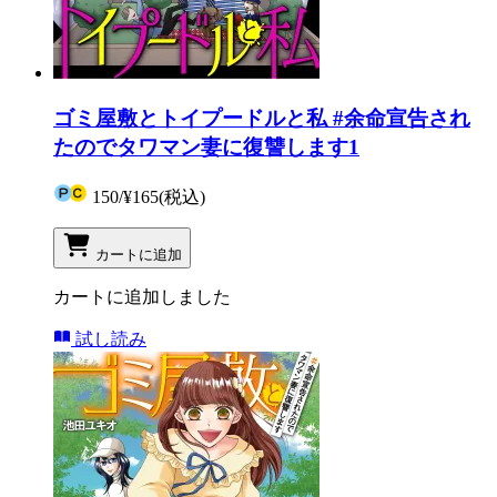
ゴミ屋敷とトイプードルと私 #余命宣告され
たのでタワマン妻に復讐します1
150
/
¥165
(税込)
カートに追加
カートに追加しました
試し読み