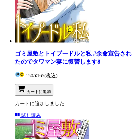
ゴミ屋敷とトイプードルと私 #余命宣告され
たのでタワマン妻に復讐します8
150
/
¥165
(税込)
カートに追加
カートに追加しました
試し読み