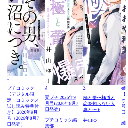
1
4
2
3
プチコミック
姉
【デジタル限
【
妻プチ 2026年9
極と蕾〜極道と
定 コミックス
き】
月号(2026年8月7
恋を知らない人
試し読み特典付
号（
日発売)
妻と〜 6
き】 2026年9月
日
号（2026年8月7
プチコミック編
井山ゆー
姉
日発売）
集部