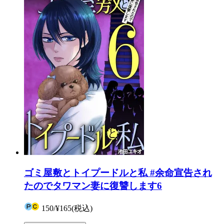
ゴミ屋敷とトイプードルと私 #余命宣告され
たのでタワマン妻に復讐します6
150
/
¥165
(税込)