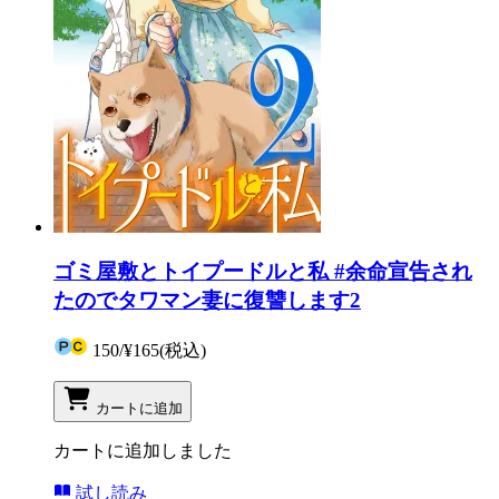
ゴミ屋敷とトイプードルと私 #余命宣告され
たのでタワマン妻に復讐します2
150
/
¥165
(税込)
カートに追加
カートに追加しました
試し読み