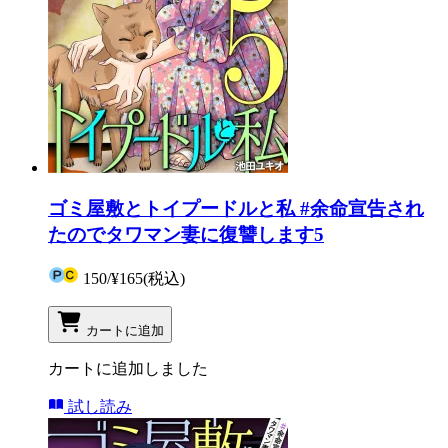
ゴミ屋敷とトイプードルと私 #余命宣告され
たのでタワマン妻に復讐します5
150
/
¥165
(税込)
カートに追加
カートに追加しました
試し読み