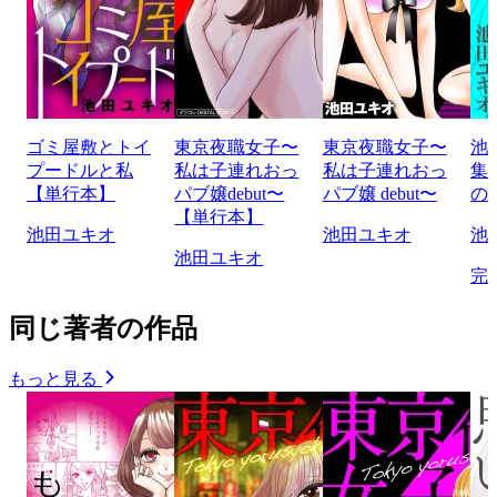
ゴミ屋敷とトイ
東京夜職女子〜
東京夜職女子〜
池
プードルと私
私は子連れおっ
私は子連れおっ
集
【単行本】
パブ嬢debut〜
パブ嬢 debut〜
の
【単行本】
池田ユキオ
池田ユキオ
池
池田ユキオ
完
同じ著者の作品
もっと見る