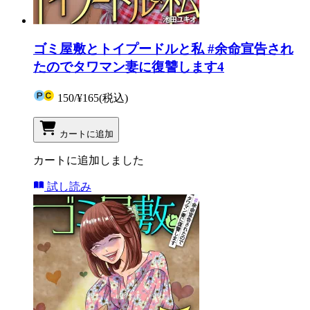
ゴミ屋敷とトイプードルと私 #余命宣告され
たのでタワマン妻に復讐します4
150
/
¥165
(税込)
カートに追加
カートに追加しました
試し読み