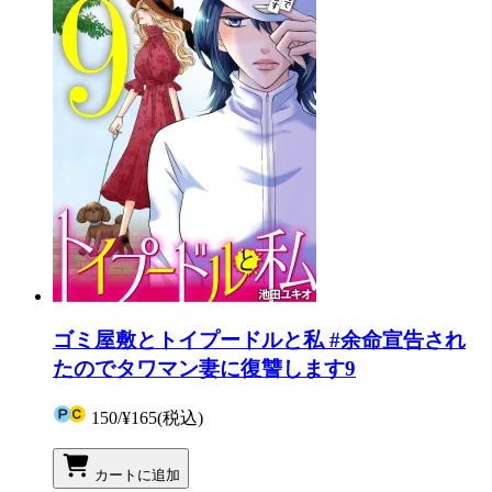
ゴミ屋敷とトイプードルと私 #余命宣告され
たのでタワマン妻に復讐します9
150
/
¥165
(税込)
カートに追加