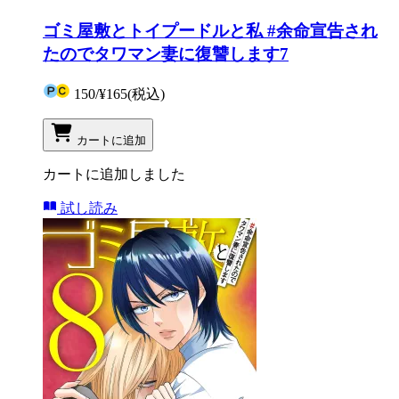
ゴミ屋敷とトイプードルと私 #余命宣告され
たのでタワマン妻に復讐します7
150
/
¥165
(税込)
カートに追加
カートに追加しました
試し読み