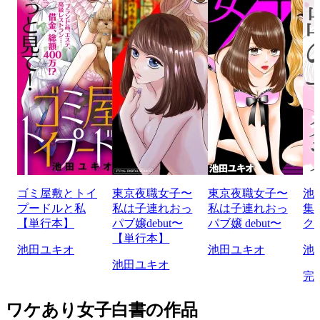
ゴミ屋敷とトイ
東京夜職女子〜
東京夜職女子〜
池
プードルと私
私は子連れおっ
私は子連れおっ
集
【単行本】
パブ嬢debut〜
パブ嬢 debut〜
ク
【単行本】
池田ユキオ
池田ユキオ
池
池田ユキオ
完
ワケあり女子白書の作品