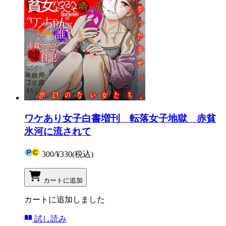
ワケあり女子白書増刊 転落女子地獄 赤貧
氷河に流されて
300
/
¥330
(税込)
カートに追加
カートに追加しました
試し読み