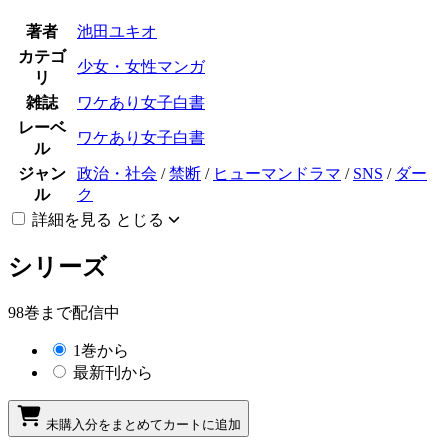
著者
池田ユキオ
カテゴ
少女・女性マンガ
リ
雑誌
ワケあり女子白書
レーベ
ワケあり女子白書
ル
ジャン
政治・社会
/
禁断
/
ヒューマンドラマ
/
SNS
/
ダー
ル
ク
詳細を見る
とじる
シリーズ
98巻まで配信中
1巻から
最新刊から
未購入分をまとめてカートに追加