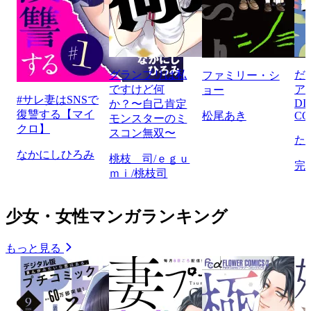
グランプリは私
だ
ファミリー・シ
ですけど何
ア
ョー
#サレ妻はSNSで
DI
か？〜自己肯定
復讐する【マイ
松尾あき
CO
モンスターのミ
クロ】
スコン無双〜
た
なかにしひろみ
桃枝 司/ｅｇｕ
完
ｍｉ/桃枝司
少女・女性マンガランキング
もっと見る