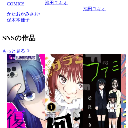
池田ユキオ
COMICS
池田ユキオ
かたおかみさお/
保木本佳子
SNSの作品
もっと見る