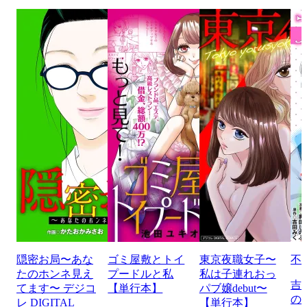
隠密お局〜あな
ゴミ屋敷とトイ
東京夜職女子〜
不
たのホンネ見え
プードルと私
私は子連れおっ
吉
てます〜 デジコ
【単行本】
パブ嬢debut〜
の
レ DIGITAL
【単行本】