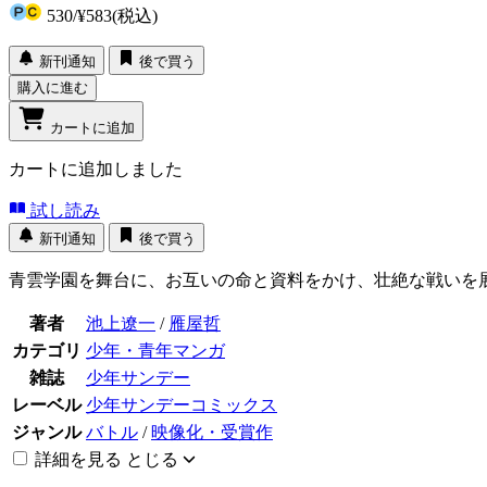
530
/
¥583
(税込)
新刊通知
後で買う
購入に進む
カートに追加
カートに追加しました
試し読み
新刊通知
後で買う
青雲学園を舞台に、お互いの命と資料をかけ、壮絶な戦いを
著者
池上遼一
/
雁屋哲
カテゴリ
少年・青年マンガ
雑誌
少年サンデー
レーベル
少年サンデーコミックス
ジャンル
バトル
/
映像化・受賞作
詳細を見る
とじる