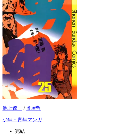
池上遼一
/
雁屋哲
少年・青年マンガ
完結