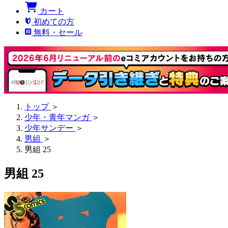
カート
初めての方
無料・セール
トップ
＞
少年・青年マンガ
＞
少年サンデー
＞
男組
＞
男組 25
男組 25