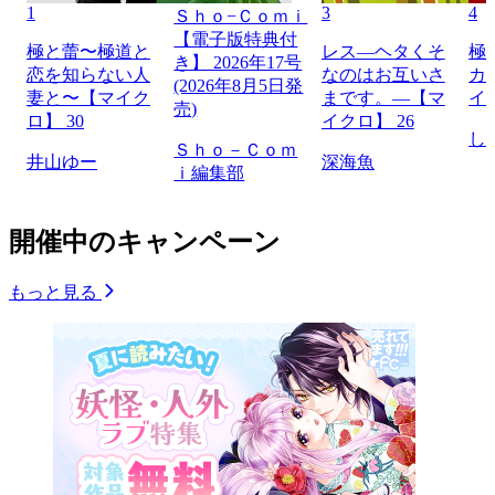
1
3
4
Ｓｈｏ−Ｃｏｍｉ
【電子版特典付
極と蕾〜極道と
レス―ヘタくそ
極
き】 2026年17号
恋を知らない人
なのはお互いさ
カ
(2026年8月5日発
妻と〜【マイク
まです。―【マ
イ
売)
ロ】 30
イクロ】 26
し
Ｓｈｏ－Ｃｏｍ
井山ゆー
深海魚
ｉ編集部
開催中のキャンペーン
もっと見る