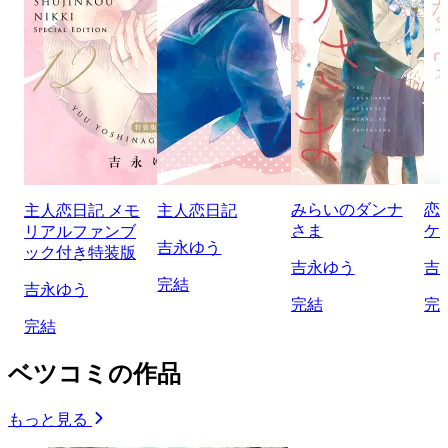
みらいのダンナ
恋
主人恋日記 メモ
主人恋日記
さま
ケ
リアルファンブ
吉永ゆう
ック付き特装版
吉永ゆう
吉
完結
吉永ゆう
完結
完
完結
ベツコミの作品
もっと見る