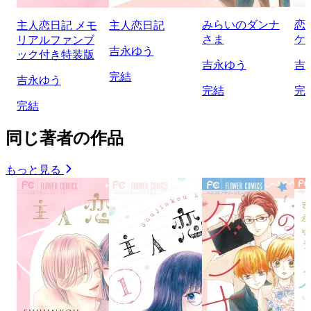
みらいのダンナ
恋
主人恋日記 メモ
主人恋日記
さま
ケ
リアルファンブ
吉永ゆう
ック付き特装版
吉永ゆう
吉
完結
吉永ゆう
完結
完
完結
同じ著者の作品
もっと見る