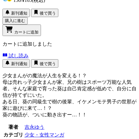
150
/
¥165
(税込)
新刊通知
後で買う
購入に進む
カートに追加
カートに追加しました
試し読み
新刊通知
後で買う
少女まんがの魔法が人生を変える！？
母は売れっ子少女まんが家、兄の樹はスポーツ万能な人気
者。そんな家庭で育った葵は自己肯定感が低めで、自分に自
信が持てずにいた。
ある日、葵の同級生で樹の後輩、イケメンモテ男子の世那が
家に遊びに来て…！？
葵の物語が、ついに動き出すー…！！
著者
吉永ゆう
カテゴリ
少女・女性マンガ