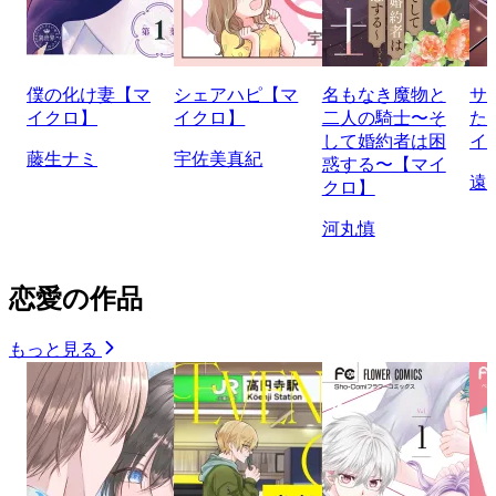
僕の化け妻【マ
シェアハピ【マ
名もなき魔物と
サ
イクロ】
イクロ】
二人の騎士〜そ
た
して婚約者は困
イ
藤生ナミ
宇佐美真紀
惑する〜【マイ
遠
クロ】
河丸慎
恋愛の作品
もっと見る