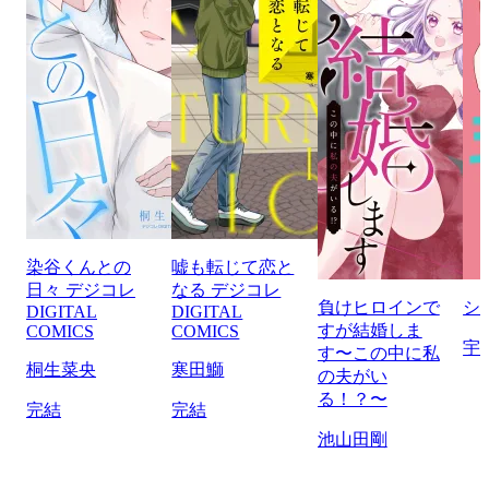
染谷くんとの
嘘も転じて恋と
日々 デジコレ
なる デジコレ
負けヒロインで
シ
DIGITAL
DIGITAL
すが結婚しま
COMICS
COMICS
宇
す〜この中に私
桐生菜央
寒田鰤
の夫がい
る！？〜
完結
完結
池山田剛