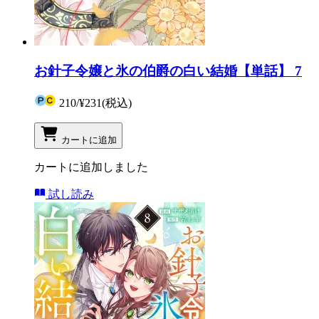
お針子令嬢と氷の伯爵の白い結婚【単話】 7
210
/
¥231
(税込)
カートに追加
カートに追加しました
試し読み