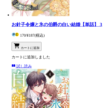
お針子令嬢と氷の伯爵の白い結婚【単話】 3
170
/
¥187
(税込)
カートに追加
カートに追加しました
試し読み