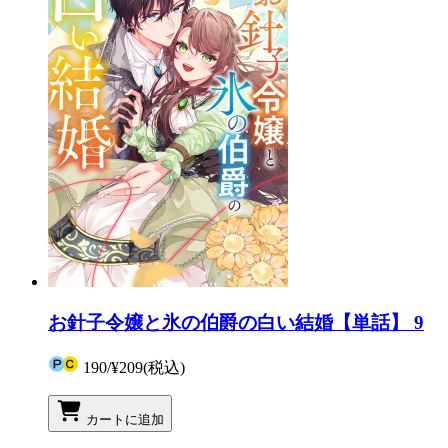
お針子令嬢と氷の伯爵の白い結婚【単話】 9
190
/
¥209
(税込)
カートに追加