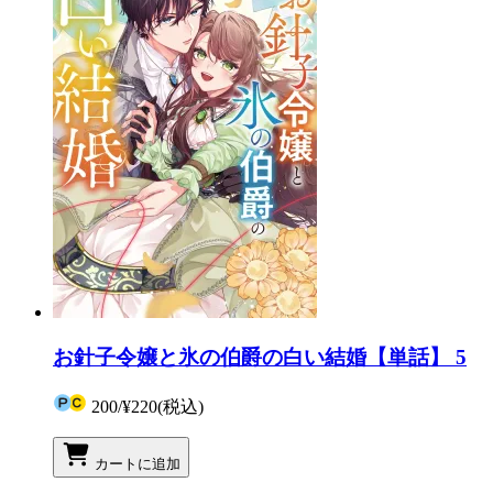
お針子令嬢と氷の伯爵の白い結婚【単話】 5
200
/
¥220
(税込)
カートに追加