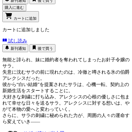
新刊通知
後で買う
購入に進む
カートに追加
カートに追加しました
試し読み
新刊通知
後で買う
無能と誹られ、妹に婚約者を奪われてしまったお針子令嬢の
サラ。
失意に沈むサラの前に現れたのは、冷徹と噂される氷の伯爵
アレクシスだった。
彼から“白い結婚”を提案されたサラは、心機一転、契約上の
新婚生活をスタートすることに。
大好きな刺繍に打ち込み、アレクシスの心根の優しさに包ま
れて幸せな日々を送るサラ。アレクシスに対する想いは、や
がて本物の愛へと変わっていく。
さらに、サラの刺繍に秘められた力が、周囲の人々の運命す
ら変えていき――