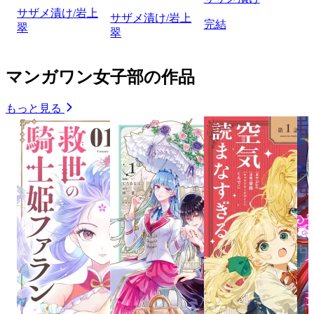
サザメ漬け/岩上
サザメ漬け/岩上
完結
翠
翠
マンガワン女子部の作品
もっと見る