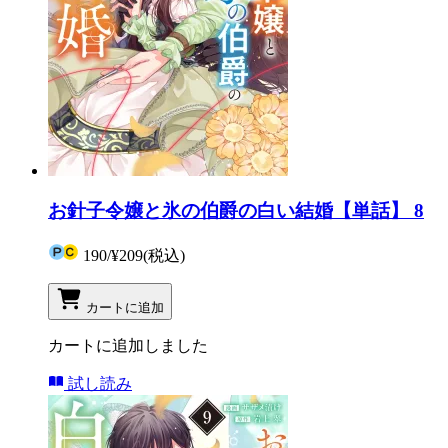
お針子令嬢と氷の伯爵の白い結婚【単話】 8
190
/
¥209
(税込)
カートに追加
カートに追加しました
試し読み