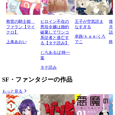
救世の騎士姫
ヒロイン不在の
王子が空気読ま
後
ファラン【マイ
悪役令嬢は婚約
なすぎる
月
クロ】
破棄してワンコ
話
幸路/ｋａｅ/くろ
系従者と逃亡す
上条あおい
でこ
柊
る【タテ読み】
じろあるば/柊一
葉
タテ読み
SF・ファンタジーの作品
もっと見る