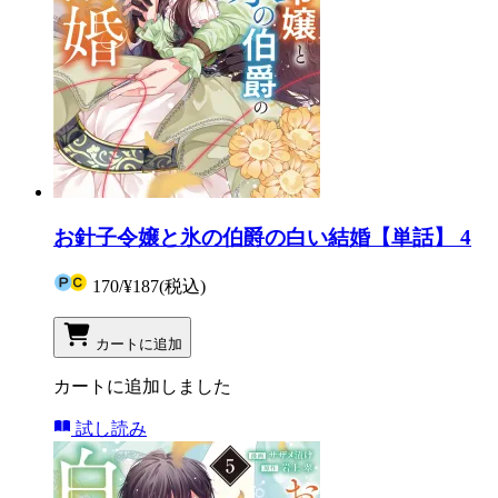
お針子令嬢と氷の伯爵の白い結婚【単話】 4
170
/
¥187
(税込)
カートに追加
カートに追加しました
試し読み