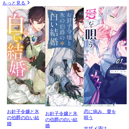
もっと見る
お針子令嬢と氷
恋に病み、愛を
お針子令嬢と氷
の伯爵の白い結
唄う
の伯爵の白い結
婚
婚
サザメ漬け