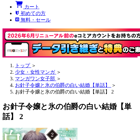
カート
初めての方
無料・セール
トップ
＞
少女・女性マンガ
＞
マンガワン女子部
＞
お針子令嬢と氷の伯爵の白い結婚【単話】
＞
お針子令嬢と氷の伯爵の白い結婚【単話】 2
お針子令嬢と氷の伯爵の白い結婚【単
話】 2