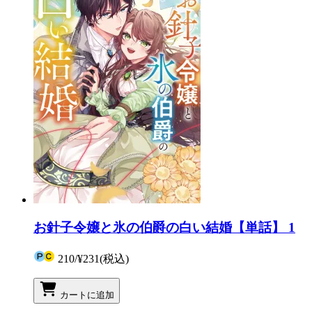
お針子令嬢と氷の伯爵の白い結婚【単話】 1
210
/
¥231
(税込)
カートに追加