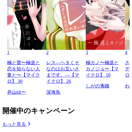
1
2
3
4
極と蕾〜極道と
レス―ヘタくそ
極カノ〜極道と
さ
恋を知らない人
なのはお互いさ
カノジョ〜【マ
デ
妻と〜【マイク
まです。―【マ
イクロ】 10
ロ】
ロ】 30
イクロ】 26
しがの夷織
わ
井山ゆー
深海魚
開催中のキャンペーン
もっと見る