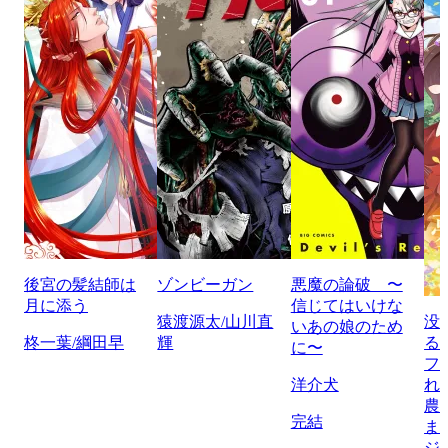
後宮の髪結師は
ゾンビーガン
悪魔の論破 〜
月に添う
信じてはいけな
猿渡源太/山川直
没
いあの娘のため
柊一葉/綱田早
輝
る
に〜
フ
洋介犬
れ
農
完結
ま
ジ