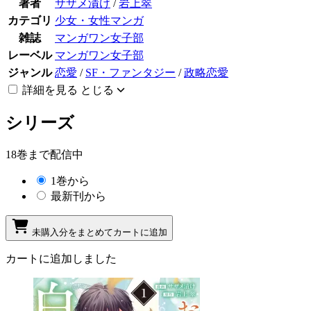
著者
サザメ漬け
/
岩上翠
カテゴリ
少女・女性マンガ
雑誌
マンガワン女子部
レーベル
マンガワン女子部
ジャンル
恋愛
/
SF・ファンタジー
/
政略恋愛
詳細を見る
とじる
シリーズ
18巻まで配信中
1巻から
最新刊から
未購入分をまとめてカートに追加
カートに追加しました