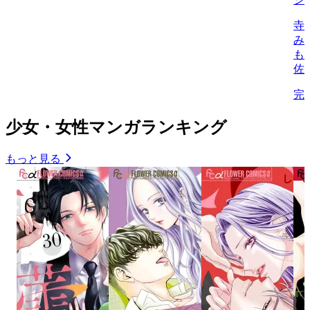
寺
み
も
佐
完
少女・女性マンガランキング
もっと見る