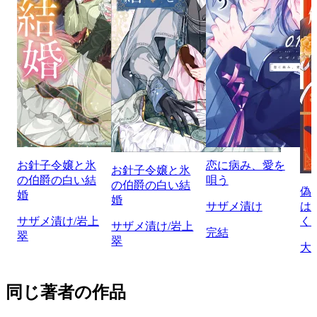
お針子令嬢と氷
恋に病み、愛を
お針子令嬢と氷
の伯爵の白い結
唄う
の伯爵の白い結
偽
婚
婚
サザメ漬け
は
サザメ漬け/岩上
く
サザメ漬け/岩上
完結
翠
翠
大
同じ著者の作品