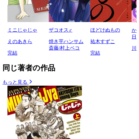
ミニじゃじゃ
ザコオス♂
ほどけぬもの
か
日
えのあきら
焼き芋ハンサム
祐木すずこ
斎藤/村上ペコ
川
完結
完結
同じ著者の作品
もっと見る