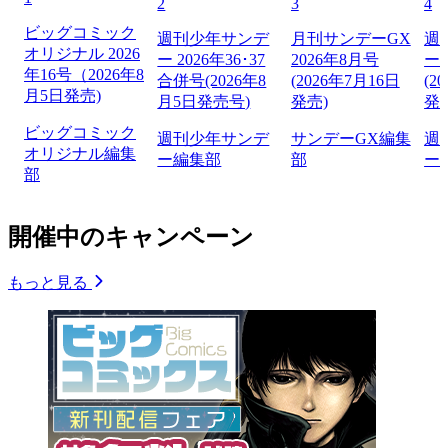
2
3
4
ビッグコミック
週刊少年サンデ
月刊サンデーGX
週
オリジナル 2026
ー 2026年36･37
2026年8月号
ー 
年16号（2026年8
合併号(2026年8
(2026年7月16日
(2
月5日発売)
月5日発売号)
発売)
発
ビッグコミック
週刊少年サンデ
サンデーGX編集
週
オリジナル編集
ー編集部
部
ー
部
開催中のキャンペーン
もっと見る