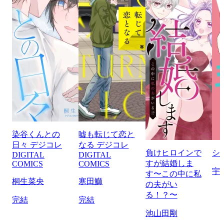
染谷くんとの
嘘も転じて恋と
日々 デジコレ
なる デジコレ
負けヒロインで
シ
DIGITAL
DIGITAL
すが結婚しま
COMICS
COMICS
宇
す〜この中に私
桐生菜央
寒田鰤
の夫がい
る！？〜
完結
完結
池山田剛