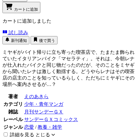
カートに追加
カートに追加しました
試し読み
新刊通知
後で買う
ミヤギがバイト帰りに立ち寄った喫茶店で、たまたま飾られ
ていたイタリアンバイク「マセラティ」。それは、今朝レナ
が仕入れたバイクと同じ物だったのだが、そのことをミヤギ
から聞いたレナは激しく動揺する。どうやらレナはその喫茶
店の店主のことを知っているらしく、ただちにミヤギにその
場所へ案内させるが…？
著者
えのあきら
カテゴリ
少年・青年マンガ
雑誌
月刊サンデーＧＸ
レーベル
サンデーＧＸコミックス
ジャンル
恋愛
/
教養・雑学
詳細を見る
とじる