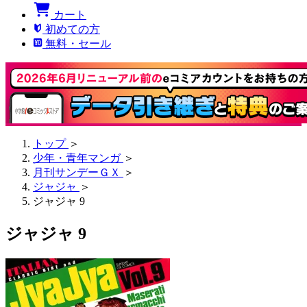
カート
初めての方
無料・セール
トップ
＞
少年・青年マンガ
＞
月刊サンデーＧＸ
＞
ジャジャ
＞
ジャジャ 9
ジャジャ 9