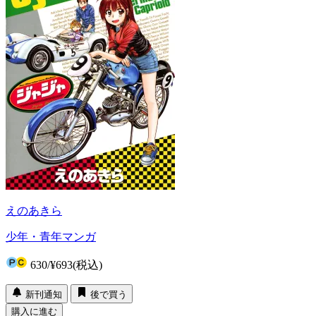
えのあきら
少年・青年マンガ
630
/
¥693
(税込)
新刊通知
後で買う
購入に進む