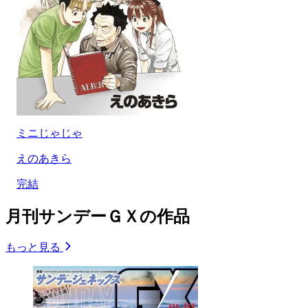
ミニじゃじゃ
えのあきら
完結
月刊サンデーＧＸの作品
もっと見る