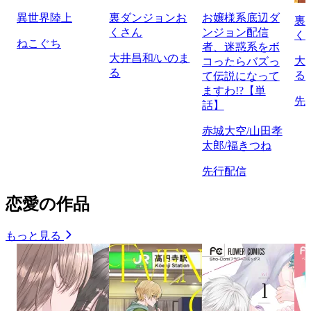
異世界陸上
裏ダンジョンお
お嬢様系底辺ダ
裏
くさん
ンジョン配信
く
ねこぐち
者、迷惑系をボ
大井昌和/いのま
大
コったらバズっ
る
る
て伝説になって
ますわ!?【単
先
話】
赤城大空/山田孝
太郎/福きつね
先行配信
恋愛の作品
もっと見る