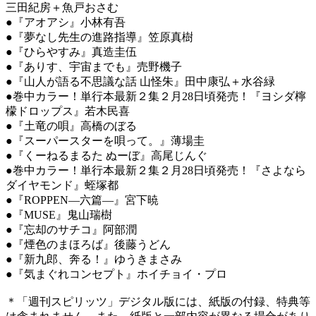
三田紀房＋魚戸おさむ
●『アオアシ』小林有吾
●『夢なし先生の進路指導』笠原真樹
●『ひらやすみ』真造圭伍
●『ありす、宇宙までも』売野機子
●『山人が語る不思議な話 山怪朱』田中康弘＋水谷緑
●巻中カラー！単行本最新２集２月28日頃発売！『ヨシダ檸
檬ドロップス』若木民喜
●『土竜の唄』高橋のぼる
●『スーパースターを唄って。』薄場圭
●『くーねるまるた ぬーぼ』高尾じんぐ
●巻中カラー！単行本最新２集２月28日頃発売！『さよなら
ダイヤモンド』蛭塚都
●『ROPPEN―六篇―』宮下暁
●『MUSE』鬼山瑞樹
●『忘却のサチコ』阿部潤
●『煙色のまほろば』後藤うどん
●『新九郎、奔る！』ゆうきまさみ
●『気まぐれコンセプト』ホイチョイ・プロ
＊「週刊スピリッツ」デジタル版には、紙版の付録、特典等