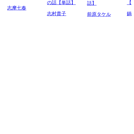
の話【単話】
【
話】
志摩七春
志村貴子
鍋
前原タケル