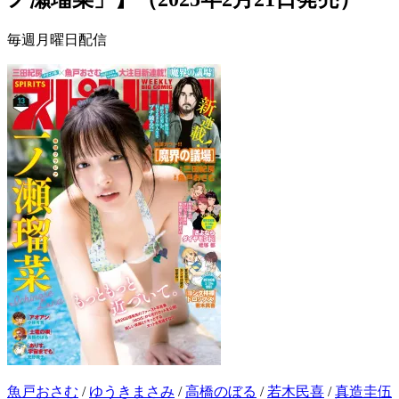
毎週月曜日配信
魚戸おさむ
/
ゆうきまさみ
/
高橋のぼる
/
若木民喜
/
真造圭伍