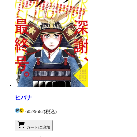
ヒバナ
602
/
¥662
(税込)
カートに追加