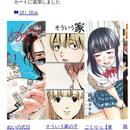
カートに追加しました
試し読み
そういう家の子
路
ぬいの式日
ごくりっ【単