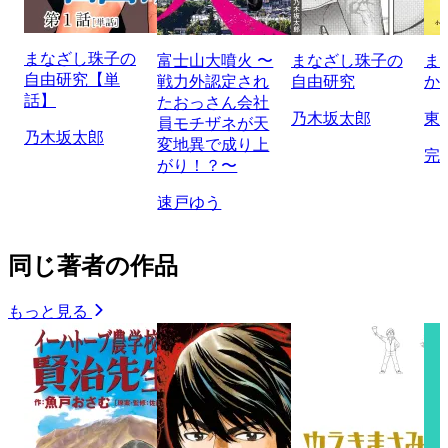
まなざし珠子の
富士山大噴火 〜
まなざし珠子の
ま
自由研究【単
戦力外認定され
自由研究
か
話】
たおっさん会社
乃木坂太郎
東
員モチザネが天
乃木坂太郎
変地異で成り上
完
がり！？〜
速戸ゆう
同じ著者の作品
もっと見る