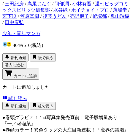
/
三田紀房
/
高尾じんぐ
/
阿部潤
/
小林有吾
/
週刊ビッグコミ
ックスピリッツ編集部
/
水谷緑
/
ホイチョイ・プロ
/
薄場圭
/
宮下暁
/
笠原真樹
/
後藤うどん
/
売野機子
/
蛭塚都
/
鬼山瑞樹
/
田中康弘
少年・青年マンガ
464
/
¥510
(税込)
新刊通知
後で買う
購入に進む
カートに追加
カートに追加しました
試し読み
新刊通知
後で買う
●巻頭グラビア！１st写真集発売直前！電子版増量あり！
『一ノ瀬瑠菜』
●巻頭カラー！異色タッグの大注目新連載！『魔界の議場』