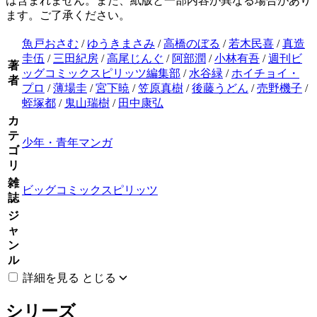
は含まれません。また、紙版と一部内容が異なる場合があり
ます。ご了承ください。
魚戸おさむ
/
ゆうきまさみ
/
高橋のぼる
/
若木民喜
/
真造
圭伍
/
三田紀房
/
高尾じんぐ
/
阿部潤
/
小林有吾
/
週刊ビ
著
ッグコミックスピリッツ編集部
/
水谷緑
/
ホイチョイ・
者
プロ
/
薄場圭
/
宮下暁
/
笠原真樹
/
後藤うどん
/
売野機子
/
蛭塚都
/
鬼山瑞樹
/
田中康弘
カ
テ
少年・青年マンガ
ゴ
リ
雑
ビッグコミックスピリッツ
誌
ジ
ャ
ン
ル
詳細を見る
とじる
シリーズ