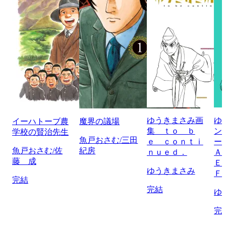
ゆうきまさみ画
ゆ
イーハトーブ農
魔界の議場
集 ｔｏ ｂ
ン
学校の賢治先生
魚戸おさむ/三田
ｅ ｃｏｎｔｉ
ー
魚戸おさむ/佐
紀房
ｎｕｅｄ．
Ａ
藤 成
Ｅ
ゆうきまさみ
Ｆ
完結
完結
ゆ
完