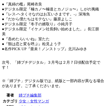
●『真綿の檻』尾崎衣良
●デジタル限定『極カノ〜極道とカノジョ〜』しがの夷織
●『レス-ヘタくそなのはお互いさまです。-』深海魚
●『だから僕たちはモテない』藤原よしこ
●デジタル限定『冬子の婿取り』小純月子
●デジタル限定『イケメン社長飼い始めました。』長江朋
美
●『呑めたらいいね』室たた
●『類は恋と変を呼ぶ』粒見よう子
●名作PICK UP『亜未！ノンストップ』北川みゆき
次号、「姉プチデジタル」３月号は２月７日頃配信予定で
す！
※「姉プチ」デジタル版では、紙版と一部内容が異なる場合
があります。ご了承くださいませ。
著者
姉プチ編集部
カテゴリ
少女・女性マンガ