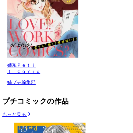
姉系Ｐｅｔｉ
ｔ Ｃｏｍｉｃ
姉プチ編集部
プチコミックの作品
もっと見る