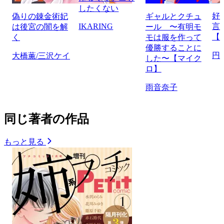
したくない
好
偽りの錬金術妃
ギャルとクチュ
IKARING
言
は後宮の闇を解
ール 〜有明モ
【
く
モは服を作って
優勝することに
円
大橋薫/三沢ケイ
した〜【マイク
ロ】
雨音奈子
同じ著者の作品
もっと見る