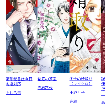
冬子の婿取り
誠
藤堂秘書は今日
箱庭の茶室
【マイクロ】
俺
も塩対応
赤石路代
ぞ
小純月子
ましろ雪
【
完結
高