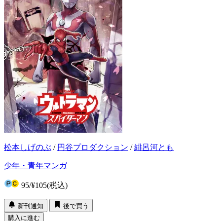
松本しげのぶ
/
円谷プロダクション
/
緋呂河とも
少年・青年マンガ
95
/
¥105
(税込)
新刊通知
後で買う
購入に進む