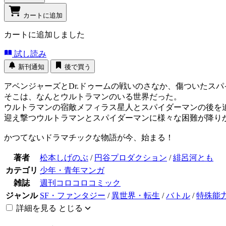
カートに追加
カートに追加しました
試し読み
新刊通知
後で買う
アベンジャーズとDr.ドゥームの戦いのさなか、傷ついたス
そこは、なんとウルトラマンのいる世界だった。
ウルトラマンの宿敵メフィラス星人とスパイダーマンの後を追
迎え撃つウルトラマンとスパイダーマンに様々な困難が降り
かつてないドラマチックな物語が今、始まる！
著者
松本しげのぶ
/
円谷プロダクション
/
緋呂河とも
カテゴリ
少年・青年マンガ
雑誌
週刊コロコロコミック
ジャンル
SF・ファンタジー
/
異世界・転生
/
バトル
/
特殊能
詳細を見る
とじる