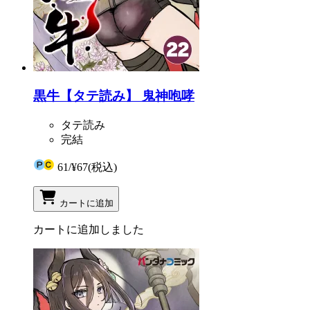
黒牛【タテ読み】 鬼神咆哮
タテ読み
完結
61
/
¥67
(税込)
カートに追加
カートに追加しました