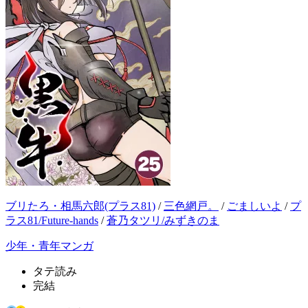
ブリたろ・相馬六郎(プラス81)
/
三色網戸。
/
ごましいよ
/
プ
ラス81/Future-hands
/
蒼乃タツリ/みずきのま
少年・青年マンガ
タテ読み
完結