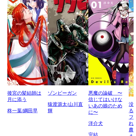
後宮の髪結師は
ゾンビーガン
悪魔の論破 〜
月に添う
信じてはいけな
猿渡源太/山川直
没
いあの娘のため
柊一葉/綱田早
輝
る
に〜
フ
洋介犬
れ
農
完結