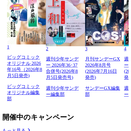
1
2
3
4
ビッグコミック
週刊少年サンデ
月刊サンデーGX
週
オリジナル 2026
ー 2026年36･37
2026年8月号
ー 
年16号（2026年8
合併号(2026年8
(2026年7月16日
(2
月5日発売)
月5日発売号)
発売)
発
ビッグコミック
週刊少年サンデ
サンデーGX編集
週
オリジナル編集
ー編集部
部
ー
部
開催中のキャンペーン
もっと見る