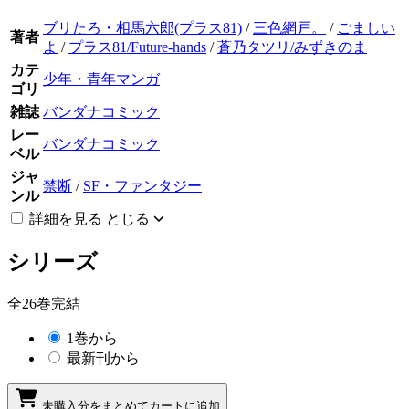
ブリたろ・相馬六郎(プラス81)
/
三色網戸。
/
ごましい
著者
よ
/
プラス81/Future-hands
/
蒼乃タツリ/みずきのま
カテ
少年・青年マンガ
ゴリ
雑誌
バンダナコミック
レー
バンダナコミック
ベル
ジャ
禁断
/
SF・ファンタジー
ンル
詳細を見る
とじる
シリーズ
全26巻完結
1巻から
最新刊から
未購入分をまとめてカートに追加