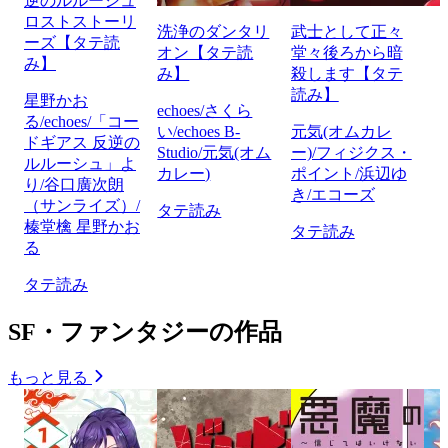
逆のルルーシュ
ロストストーリ
洗浄のダンタリ
武士として正々
ーズ【タテ読
オン【タテ読
堂々後ろから暗
み】
み】
殺します【タテ
読み】
星野かお
echoes/さくら
る/echoes/「コー
い/echoes B-
元気(オムカレ
ドギアス 反逆の
Studio/元気(オム
ー)/フィジクス・
ルルーシュ」よ
カレー)
ポイント/浜辺ゆ
り/谷口廣次朗
き/エコーズ
（サンライズ）/
タテ読み
榛堂檎 星野かお
タテ読み
る
タテ読み
SF・ファンタジーの作品
もっと見る