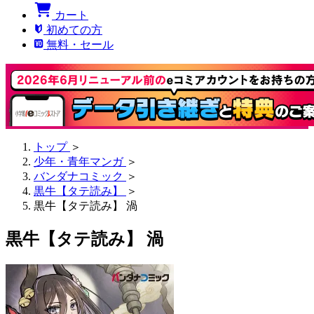
カート
初めての方
無料・セール
トップ
＞
少年・青年マンガ
＞
バンダナコミック
＞
黒牛【タテ読み】
＞
黒牛【タテ読み】 渦
黒牛【タテ読み】 渦