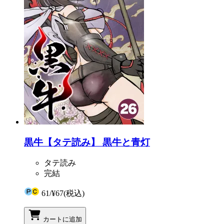
黒牛【タテ読み】 黒牛と青灯
タテ読み
完結
61
/
¥67
(税込)
カートに追加