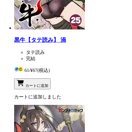
黒牛【タテ読み】 渦
タテ読み
完結
61
/
¥67
(税込)
カートに追加
カートに追加しました