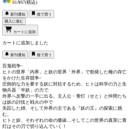
61
/
¥67
(税込)
新刊通知
後で買う
購入に進む
カートに追加
カートに追加しました
新刊通知
後で買う
百鬼戦争−
ヒトの世界「内界」と妖の世界「外界」で勃発した種の存亡
をかけた生存競争−
圧倒的な力を要する妖に対抗するため、ヒトは科学の力と生
物兵器「半妖」の力で
外界へ反撃の一手に出る。主人公・青灯（せと）と仲間たち
は妖の討伐と戦火の中で
失踪した姉、そして外界の主である『妖の王』の探索に挑
む。
ヒトと妖、それぞれの命の価値…そしてこの世界の真実に青
灯はその刃で切り込んでいく！