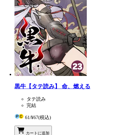
黒牛【タテ読み】 命、燃える
タテ読み
完結
61
/
¥67
(税込)
カートに追加