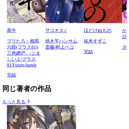
黒牛
ザコオス♂
ほどけぬもの
か
日
ブリたろ・相馬
焼き芋ハンサム
祐木すずこ
六郎(プラス81)/
斎藤/村上ペコ
川
完結
三色網戸。/ごま
しいよ/プラス
81/Future-hands
完結
同じ著者の作品
もっと見る