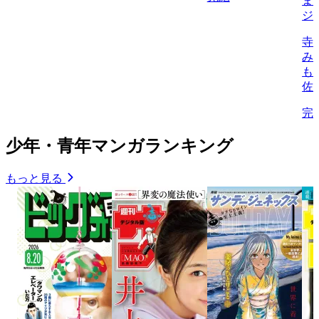
ま
ジ
寺
み
も
佐
完
少年・青年マンガランキング
もっと見る