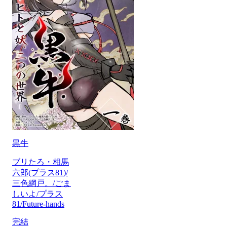
黒牛
ブリたろ・相馬
六郎(プラス81)/
三色網戸。/ごま
しいよ/プラス
81/Future-hands
完結