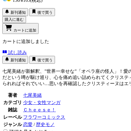
150
/
¥165
(税込)
新刊通知
後で買う
購入に進む
カートに追加
カートに追加しました
試し読み
新刊通知
後で買う
七尾美緒が新解釈、”世界一幸せな”「オペラ座の怪人」！愛
だという噂が駆け巡り、心を痛め追い詰められてくクリステ
られればそれでいい…思いを再確認したクリスティーヌはエ
著者
七尾美緒
カテゴリ
少女・女性マンガ
雑誌
Ｃｈｅｅｓｅ！
レーベル
フラワーコミックス
ジャンル
恋愛
/
歴史モノ