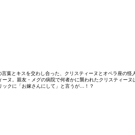
の言葉とキスを交わし合った、クリスティーヌとオペラ座の怪
ィーヌ。親友・メグの病院で何者かに襲われたクリスティーヌ
リックに「お嫁さんにして」と言うが…！？