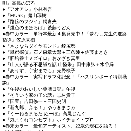
唄』高橋のぼる
●『アオアシ』小林有吾
●『MUSE』鬼山瑞樹
●『路傍のフジイ』鍋倉夫
●『煙色のまほろば』後藤うどん
●巻中カラー！単行本最新４集発売中！『夢なし先生の進路
指導』笠原真樹
●『さよならダイヤモンド』蛭塚都
●『風都探偵』石ノ森章太郎＋三条陸＋佐藤まさき
●『胚培養士ミズイロ』おかざき真里
●『山人が語る不思議な話 山怪朱』田中康弘＋水谷緑
●『ありす、宇宙までも』売野機子
●巻中カラー！実写ドラマ化記念！『ハスリンボーイ特別鼎
談』
●『午後のおいしい薬膳日記』午後
●『そういう家の子の話』志村貴子
●『国宝』吉田修一＋三国史明
●『新九郎、奔る！』ゆうきまさみ
●『くーねるまるた ぬーぼ』高尾じんぐ
●『気まぐれコンセプト』ホイチョイ・プロ
●巻末カラー！最旬アーティスト、22歳の現在を語る！