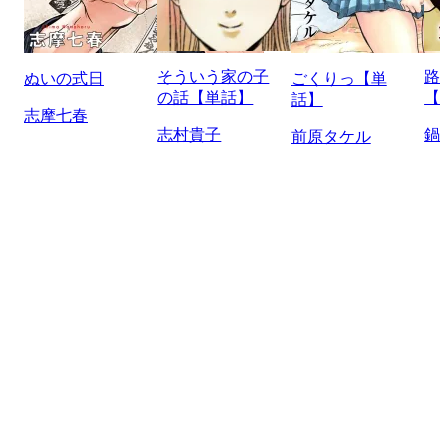
そういう家の子
路
ぬいの式日
ごくりっ【単
の話【単話】
【
話】
志摩七春
志村貴子
鍋
前原タケル