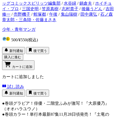
ッグコミックスピリッツ編集部
/
水谷緑
/
鍋倉夫
/
ホイチョ
イ・プロ
/
三国史明
/
笠原真樹
/
志村貴子
/
後藤うどん
/
吉田
修一
/
売野機子
/
蛭塚都
/
午後
/
鬼山瑞樹
/
田中康弘
/
石ノ森
章太郎・三条陸・佐藤まさき
少年・青年マンガ
500
/
¥550
(税込)
新刊通知
後で買う
購入に進む
カートに追加
カートに追加しました
試し読み
新刊通知
後で買う
●巻頭グラビア！俳優・二階堂ふみが激写！『大原優乃』
（オオハラユウノ）
●巻頭カラー！単行本最新87集11月28日頃発売！『土竜の