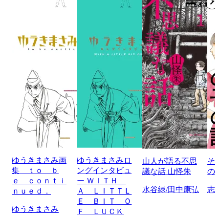
ゆうきまさみ画
ゆうきまさみロ
山人が語る不思
そ
集 ｔｏ ｂ
ングインタビュ
議な話 山怪朱
の
ｅ ｃｏｎｔｉ
ー ＷＩＴＨ
水谷緑/田中康弘
志
ｎｕｅｄ．
Ａ ＬＩＴＴＬ
Ｅ ＢＩＴ Ｏ
ゆうきまさみ
Ｆ ＬＵＣＫ