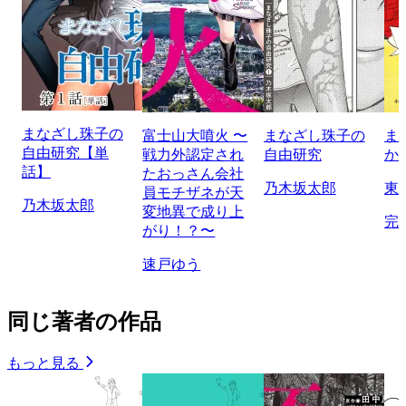
まなざし珠子の
富士山大噴火 〜
まなざし珠子の
ま
自由研究【単
戦力外認定され
自由研究
か
話】
たおっさん会社
乃木坂太郎
東
員モチザネが天
乃木坂太郎
変地異で成り上
完
がり！？〜
速戸ゆう
同じ著者の作品
もっと見る