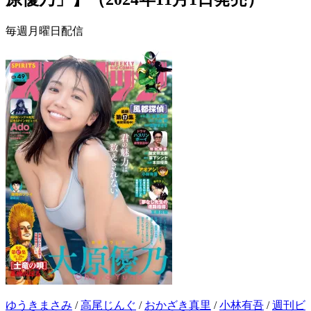
毎週月曜日配信
ゆうきまさみ
/
高尾じんぐ
/
おかざき真里
/
小林有吾
/
週刊ビ