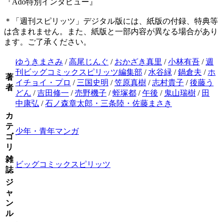
『Ado特別インタビュー』
＊「週刊スピリッツ」デジタル版には、紙版の付録、特典等
は含まれません。また、紙版と一部内容が異なる場合があり
ます。ご了承ください。
ゆうきまさみ
/
高尾じんぐ
/
おかざき真里
/
小林有吾
/
週
刊ビッグコミックスピリッツ編集部
/
水谷緑
/
鍋倉夫
/
ホ
著
イチョイ・プロ
/
三国史明
/
笠原真樹
/
志村貴子
/
後藤う
者
どん
/
吉田修一
/
売野機子
/
蛭塚都
/
午後
/
鬼山瑞樹
/
田
中康弘
/
石ノ森章太郎・三条陸・佐藤まさき
カ
テ
少年・青年マンガ
ゴ
リ
雑
ビッグコミックスピリッツ
誌
ジ
ャ
ン
ル