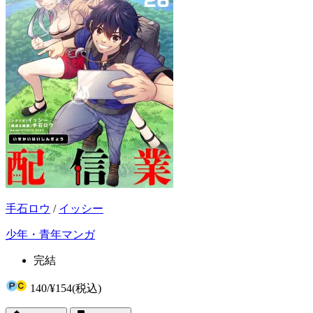
手石ロウ
/
イッシー
少年・青年マンガ
完結
140
/
¥154
(税込)