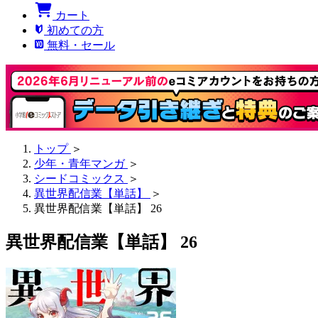
カート
初めての方
無料・セール
トップ
＞
少年・青年マンガ
＞
シードコミックス
＞
異世界配信業【単話】
＞
異世界配信業【単話】 26
異世界配信業【単話】 26