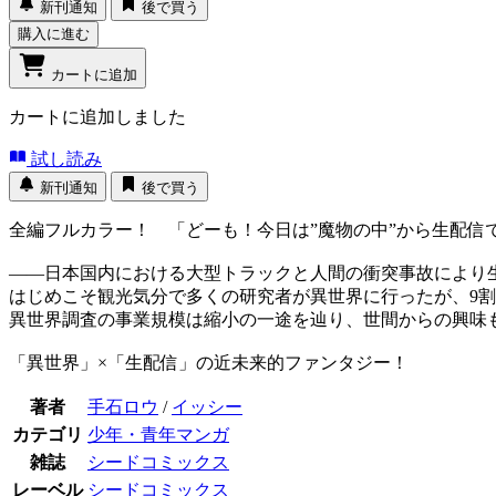
新刊通知
後で買う
購入に進む
カートに追加
カートに追加しました
試し読み
新刊通知
後で買う
全編フルカラー！ 「どーも！今日は”魔物の中”から生配信
――日本国内における大型トラックと人間の衝突事故により生
はじめこそ観光気分で多くの研究者が異世界に行ったが、9
異世界調査の事業規模は縮小の一途を辿り、世間からの興味
「異世界」×「生配信」の近未来的ファンタジー！
著者
手石ロウ
/
イッシー
カテゴリ
少年・青年マンガ
雑誌
シードコミックス
レーベル
シードコミックス