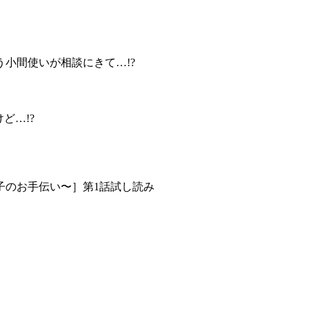
?
う小間使いが相談にきて…!?
けど…!?
子のお手伝い〜］第1話試し読み