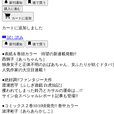
新刊通知
後で買う
購入に進む
カートに追加
カートに追加しました
試し読み
新刊通知
後で買う
●表紙＆巻頭カラー 待望の新連載発動!!
西炯子［あっちゃんち］
独身女子と正体不明のおばあちゃん、女ふたりが紡ぐドタ
人気作家の大注目連載！
●絶好調!!ファンタジー大作
渡瀬悠宇［ふしぎ遊戯 白虎仙記］
攫われてしまった鈴乃とカサルの運命は…!?
サイン会スペシャルレポート記事も登場!!
●コミックス２巻10/10頃発売!! 巻中カラー
波津彬子［あらあらかしこ］