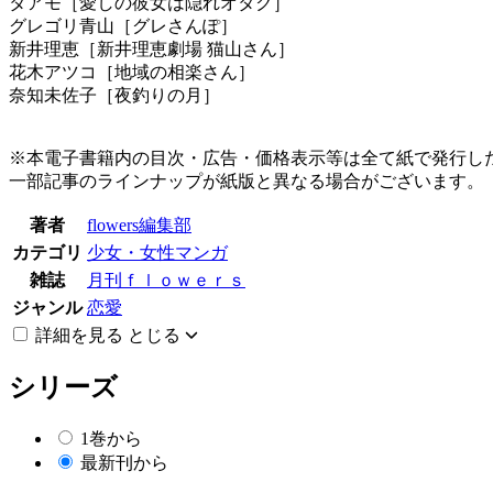
タアモ［愛しの彼女は隠れオタク］
グレゴリ青山［グレさんぽ］
新井理恵［新井理恵劇場 猫山さん］
花木アツコ［地域の相楽さん］
奈知未佐子［夜釣りの月］
※本電子書籍内の目次・広告・価格表示等は全て紙で発行
一部記事のラインナップが紙版と異なる場合がございます。
著者
flowers編集部
カテゴリ
少女・女性マンガ
雑誌
月刊ｆｌｏｗｅｒｓ
ジャンル
恋愛
詳細を見る
とじる
シリーズ
1巻から
最新刊から