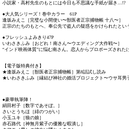
小説家・高村先生のもとには今日も不思議な手紙が届き…!
●大人気シリーズ！巻中カラー 61P
逢坂みえこ［完璧な小間使い〜獣医者正宗捕物帳 十八〜］
正宗のたちのもとへ、奉公先で盗人の疑惑をかけられたとい
●フレッシュよみきり47P
いわさきふみ［おどれ！南さん〜ウエディング大作戦〜］
“インド映画体質”に悩む南さん。恋人からプロポーズされた
【電子版特典付き】
★逢坂みえこ［獣医者正宗捕物帳］第8話試し読み
★いわさきふみ［縁結び神社の婚活プロジェクト〜ウサ耳男
●豪華執筆陣！
絹田村子［数字であそぼ。］
さいとうちほ［緋のつがい］
小玉ユキ［狼の娘］
赤石路代［神無月紫子の優雅な暇潰し］