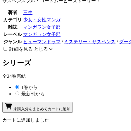
サスペンスフル・ロードムービーストーリー！
著者
三生
カテゴリ
少女・女性マンガ
雑誌
マンガワン女子部
レーベル
マンガワン女子部
ジャンル
ヒューマンドラマ
/
ミステリー・サスペンス
/
ダー
詳細を見る
とじる
シリーズ
全24巻完結
1巻から
最新刊から
未購入分をまとめてカートに追加
カートに追加しました