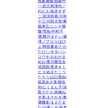
西家康隆/肋家竹
一/此元和津也／
P.I.C.S./祐木すず
こ/岩渕杏香/川井
十三/川田大智/東
風孝広/ニシヤ康
隆/雪魚/中村汚
濁/横川タナシ/瀬
澤ノブコ/りほぴ
よ/時田夏名/たか
たけし/キタハシ
ユウキ/おおがま
めお/香川愛生女
流四段/黒木キミ
ヒコ/ぬまたこう
たろう/山口貴由/
萩原あさ美/能生
旬/にくまん子/淡
島カケス/高橋ね
ぎ美/まさかき/奥
灘幾多/まえだま
な/小麦ムギ/平本