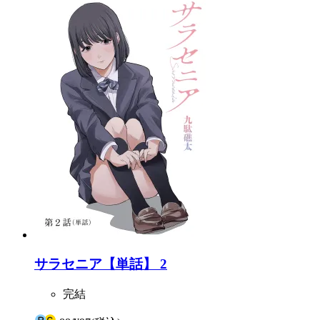
サラセニア【単話】 2
完結