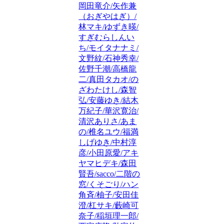
岡田竜介/矢作兼
（おぎやはぎ）/
林マキ/ゆずき暎/
すぎむらしんい
ち/モイタナナミ/
文野紋/石神秀幸/
佐野千潮/高橋龍
二/真田タカオ/の
ざわたけし/森智
弘/安藤ゆき/結木
万紀子/華沢寛治/
清沢ありさ/あま
の/椎名ユウ/福満
しげゆき/中村淳
彦/小田原愛/アキ
ヤマヒデキ/森田
賢吾/sacco/二階の
窓/くそごり/ハン
角斉/柚子/安田佳
澄/杠サキ/藪崎可
奈子/稲垣理一郎/