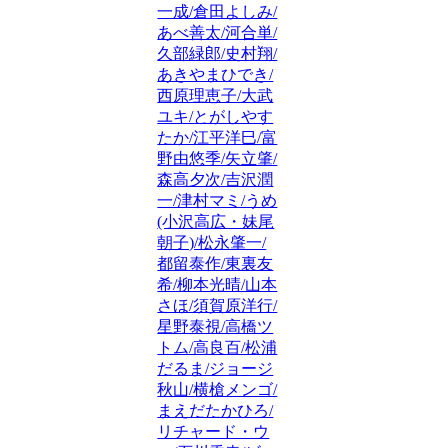
一成/倉田よしみ/
あべ善太/河合単/
久部緑郎/史村翔/
あきやまひでき/
西原理恵子/大武
ユキ/とがしやす
たか/江平洋巳/富
野由悠季/矢立肇/
森高夕次/吉沢潤
一/津村マミ/うめ
(小沢高広・妹尾
朝子)/松永肇一/
都留泰作/東裏友
希/柳本光晴/山本
さほ/須賀原洋行/
星野泰視/高橋ツ
トム/高良百/松浦
だるま/ジョージ
秋山/横槍メンゴ/
まえだたかひろ/
リチャード・ウ