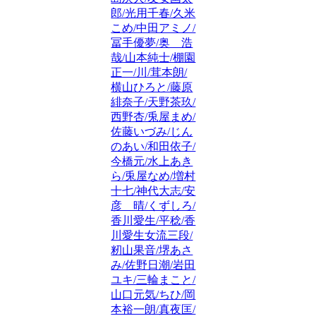
郎/光用千春/久米
こめ/中田アミノ/
冨手優夢/奥 浩
哉/山本純士/棚園
正一/川/茸本朗/
横山ひろと/藤原
緋奈子/天野茶玖/
西野杏/兎屋まめ/
佐藤いづみ/じん
のあい/和田依子/
今橋元/水上あき
ら/兎屋なめ/増村
十七/神代大志/安
彦 晴/くずしろ/
香川愛生/平稔/香
川愛生女流三段/
籾山果音/堺あさ
み/佐野日潮/岩田
ユキ/三輪まこと/
山口元気/ちひ/岡
本裕一朗/真夜匡/