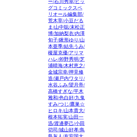
ー/石川秀幸/ビッ
グコミックスペ
リオール編集部/
荒木宰/小豆だる
ま/山中聡/末松正
博/加納梨衣/内澤
旬子/鍬形ゆり/山
本亜季/結先うみ/
榎屋克優/アリマ
ハレ/夘野秀明/芝
浦晴海/木村恵之/
金城宗幸/押見修
造/瀬戸内ワタリ/
水谷ふみ/望月帝/
高橋すぎな/平木
雅和/色白好/九鬼
すみ/つじ/鷹巣☆
ヒロキ/山本貴大/
根本拓実/山田一
迅/渡邊夢己/小田
切司/城山好孝/鳥
島灰人/友安国太