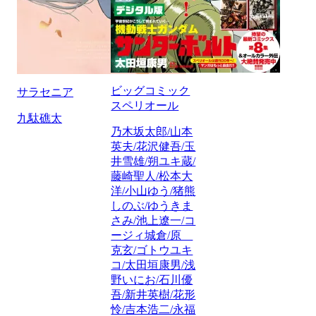
ビッグコミック
サラセニア
スペリオール
九駄礁太
乃木坂太郎/山本
英夫/花沢健吾/玉
井雪雄/朔ユキ蔵/
藤崎聖人/松本大
洋/小山ゆう/猪熊
しのぶ/ゆうきま
さみ/池上遼一/コ
ージィ城倉/原
克玄/ゴトウユキ
コ/太田垣康男/浅
野いにお/石川優
吾/新井英樹/花形
怜/吉本浩二/永福