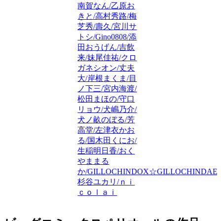
南賀なん/乙原お
きと/高村秀路/梅
芝秀/壽久/宮川サ
トシ/Gino0808/添
田おうげん/吉飲
来/妹尾佳祐/クロ
ガネシオン/丈夫
大/岸根まくま/目
ノ下三/宮内海渡/
松田まほの/守口
リョウ/犬嶋乃介/
犬ノ畝のぼる/芳
高堂/左津衣かお
る/国木田くにお/
生稲明日香/おく
やままる
か/GILLOCHINDOX☆GILLOCHINDAE/
杉谷ユカリ/ｎｉ
ｃｏｌａｉ