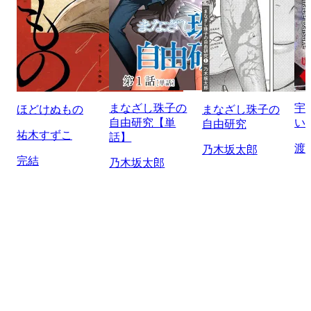
まなざし珠子の
宇
ほどけぬもの
まなざし珠子の
自由研究【単
い
自由研究
祐木すずこ
話】
渡
乃木坂太郎
完結
乃木坂太郎