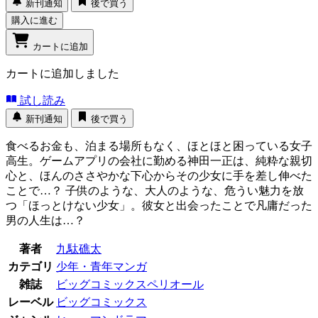
新刊通知
後で買う
購入に進む
カートに追加
カートに追加しました
試し読み
新刊通知
後で買う
食べるお金も、泊まる場所もなく、ほとほと困っている女子
高生。ゲームアプリの会社に勤める神田一正は、純粋な親切
心と、ほんのささやかな下心からその少女に手を差し伸べた
ことで…？ 子供のような、大人のような、危うい魅力を放
つ「ほっとけない少女」。彼女と出会ったことで凡庸だった
男の人生は…？
著者
九駄礁太
カテゴリ
少年・青年マンガ
雑誌
ビッグコミックスペリオール
レーベル
ビッグコミックス