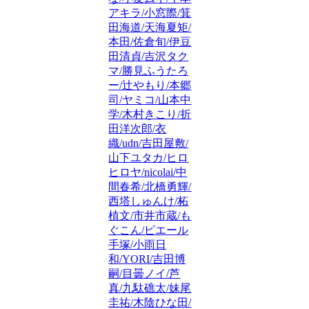
アキラ/小窓際/箕
田海道/天海夏矩/
本田/佐倉旬/伊豆
田清貞/吉沢タク
マ/勝見ふうたろ
ー/辻やもり/本郷
司/ヤミコ/山本中
学/木村きこり/折
田洋次郎/衣
織/udn/吉田屋敷/
山下ユタカ/ヒロ
ヒロヤ/nicolai/中
間春希/北橋勇輝/
西塔しゅんけ/柘
植文/市井市蔵/も
ぐこん/ピエール
手塚/小雨日
和/YORI/吉田博
嗣/目曇ノイ/芦
真/九駄礁太/妹尾
圭祐/木陰ひな田/