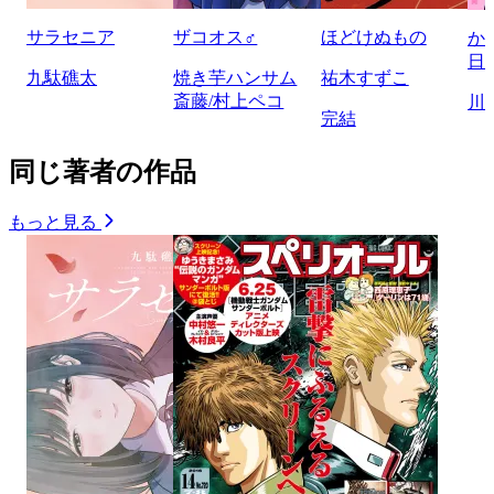
サラセニア
ザコオス♂
ほどけぬもの
か
日
九駄礁太
焼き芋ハンサム
祐木すずこ
斎藤/村上ペコ
川
完結
同じ著者の作品
もっと見る