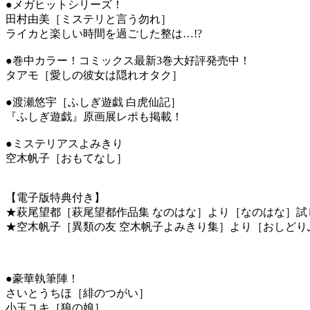
●メガヒットシリーズ！
田村由美［ミステリと言う勿れ］
ライカと楽しい時間を過ごした整は…!?
●巻中カラー！コミックス最新3巻大好評発売中！
タアモ［愛しの彼女は隠れオタク］
●渡瀬悠宇［ふしぎ遊戯 白虎仙記］
『ふしぎ遊戯』原画展レポも掲載！
●ミステリアスよみきり
空木帆子［おもてなし］
【電子版特典付き】
★萩尾望都［萩尾望都作品集 なのはな］より［なのはな］
★空木帆子［異類の友 空木帆子よみきり集］より［おしど
●豪華執筆陣！
さいとうちほ［緋のつがい］
小玉ユキ［狼の娘］