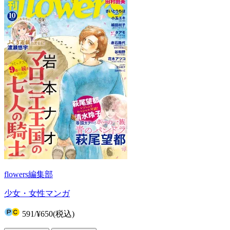
flowers編集部
少女・女性マンガ
591
/
¥650
(税込)