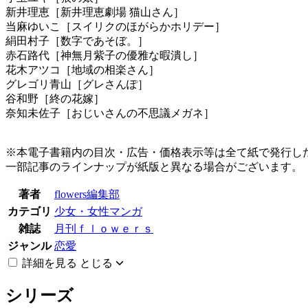
新井理恵［新井理恵劇場 猫山さん］
当麻ゆいこ［スイリクのほがらかホリデー］
絹田村子［数字であそぼ。］
赤石路代［神無月紫子の優雅な暇潰し］
花木アツコ［地域の相楽さん］
グレゴリ青山［グレさんぽ］
谷和野［終の花嫁］
奈知未佐子［おじいさんの不思議メガネ］
※本電子書籍内の目次・広告・価格表示等は全て紙で発行
一部記事のラインナップが紙版と異なる場合がございます。
著者
flowers編集部
カテゴリ
少女・女性マンガ
雑誌
月刊ｆｌｏｗｅｒｓ
ジャンル
恋愛
詳細を見る
とじる
シリーズ