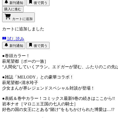
新刊通知
後で買う
購入に進む
カートに追加
カートに追加しました
試し読み
新刊通知
後で買う
●巻頭カラー！
萩尾望都［ポーの一族］
“人間化”していくアラン。エドガーが望む、ふたりのこの
●雑誌「MELODY」との豪華コラボ！
萩尾望都×清水玲子
少女まんが界レジェンドスペシャル対談が登場！
●表紙＆巻中カラー！コミックス最新9巻の続きはここから!
岩本ナオ［マロニエ王国の七人の騎士］
好色の国の女王にとある“賭け”をもちかけられた博愛は…!