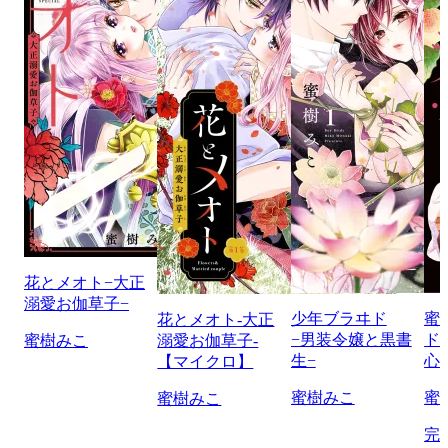
花とメオト−大正
溺愛お伽草子−
少年ブラヰド
蜜
花とメオト-大正
−男装令嬢と黒書
ド
蜜樹みこ
溺愛お伽草子-
生−
心
【マイクロ】
蜜樹みこ
蜜
蜜樹みこ
完