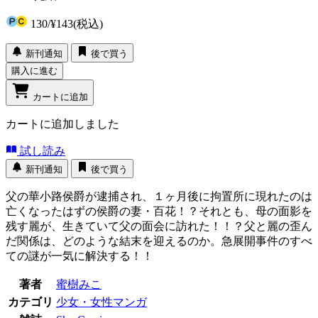
130
/
¥143
(税込)
新刊通知
後で買う
購入に進む
カートに追加
カートに追加しました
試し読み
新刊通知
後で買う
父の華小路侯爵が逮捕され、１ヶ月後に拘置所に現れたのは
亡くなったはずの侯爵の妻・百花！？それとも、母の面影を
残す麗が、生きていて父の面会に訪れた！！？父と麗の歪ん
だ関係は、どのような結末を迎えるのか。急展開事件のすべ
ての謎が一気に解決する！！
著者
蜜樹みこ
カテゴリ
少女・女性マンガ