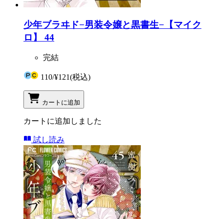
少年ブラヰド−男装令嬢と黒書生−【マイク
ロ】 44
完結
110
/
¥121
(税込)
カートに追加
カートに追加しました
試し読み