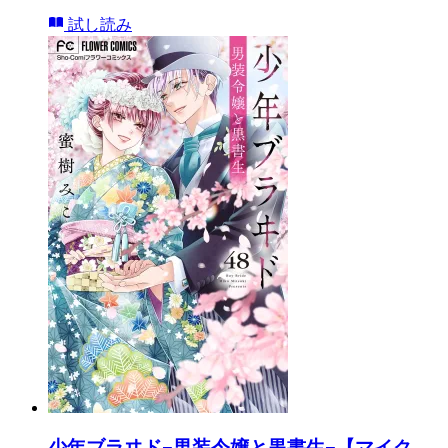
試し読み
少年ブラヰド−男装令嬢と黒書生−【マイク