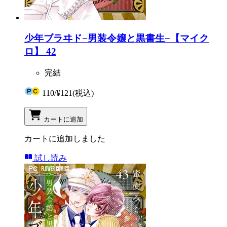
少年ブラヰド−男装令嬢と黒書生−【マイク
ロ】 42
完結
110
/
¥121
(税込)
カートに追加
カートに追加しました
試し読み