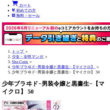
カート
初めての方
無料・セール
トップ
＞
少女・女性マンガ
＞
Sho-Comi
＞
少年ブラヰド−男装令嬢と黒書生−【マイクロ】
＞
少年ブラヰド−男装令嬢と黒書生−【マイクロ】 50
少年ブラヰド−男装令嬢と黒書生−【マ
イクロ】 50