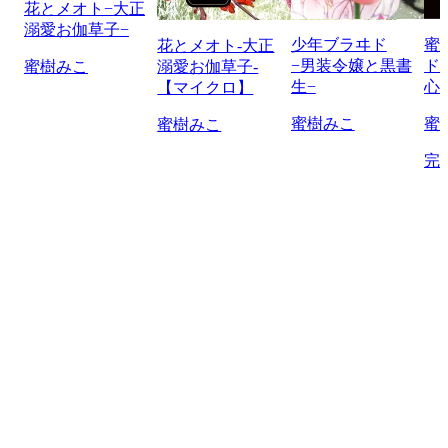
花とメオト−大正
溺愛お伽草子−
少年ブラヰド
蜜
花とメオト-大正
−男装令嬢と黒書
ド
蜜樹みこ
溺愛お伽草子-
生−
心
【マイクロ】
蜜樹みこ
蜜
蜜樹みこ
完