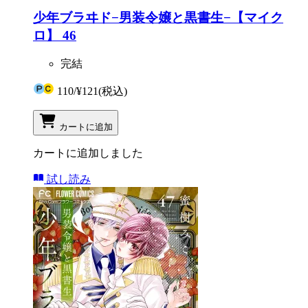
少年ブラヰド−男装令嬢と黒書生−【マイク
ロ】 46
完結
110
/
¥121
(税込)
カートに追加
カートに追加しました
試し読み