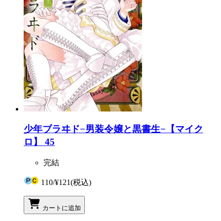
少年ブラヰド−男装令嬢と黒書生−【マイク
ロ】 45
完結
110
/
¥121
(税込)
カートに追加