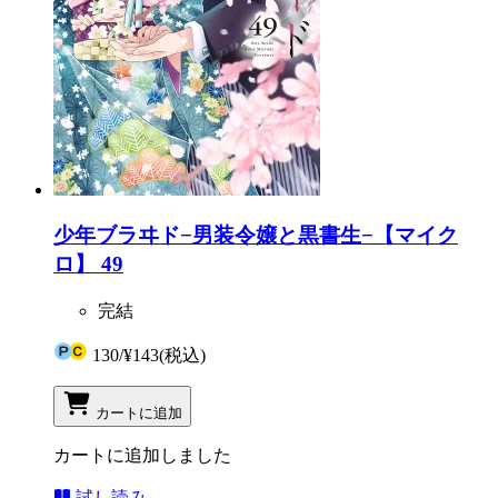
少年ブラヰド−男装令嬢と黒書生−【マイク
ロ】 49
完結
130
/
¥143
(税込)
カートに追加
カートに追加しました
試し読み