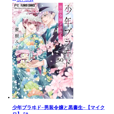
少年ブラヰド−男装令嬢と黒書生−【マイク