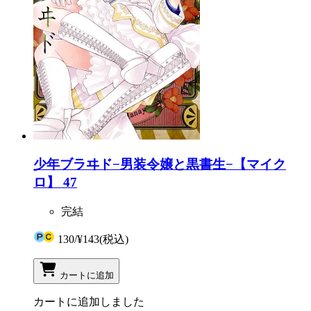
少年ブラヰド−男装令嬢と黒書生−【マイク
ロ】 47
完結
130
/
¥143
(税込)
カートに追加
カートに追加しました