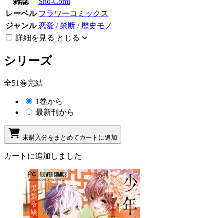
雑誌
Sho-Comi
レーベル
フラワーコミックス
ジャンル
恋愛
/
禁断
/
歴史モノ
詳細を見る
とじる
シリーズ
全51巻完結
1巻から
最新刊から
未購入分をまとめてカートに追加
カートに追加しました