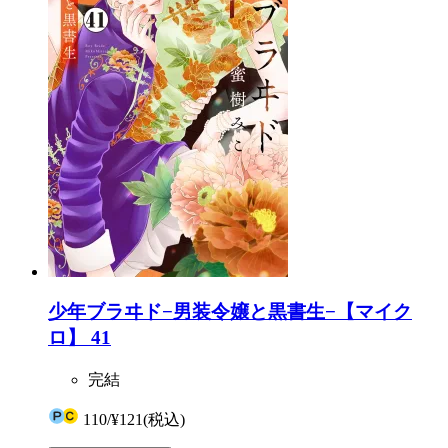
少年ブラヰド−男装令嬢と黒書生−【マイク
ロ】 41
完結
110
/
¥121
(税込)