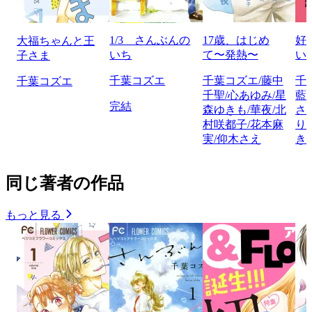
1/3 さんぶんの
17歳、はじめ
好
大福ちゃんと王
いち
て〜発熱〜
い
子さま
千葉コズエ
千葉コズエ/藤中
千
千葉コズエ
千聖/心あゆみ/星
藍
完結
森ゆきも/華夜/北
さ
村咲都子/花本麻
り
実/仰木さえ
き
同じ著者の作品
もっと見る