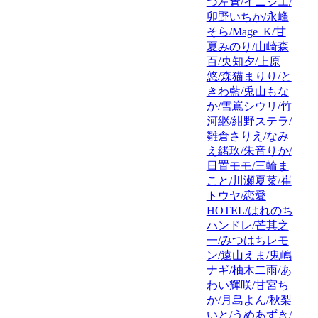
づ左倉/イニシエ/
卯野いちか/永峰
そら/Mage_K/甘
夏みのり/山崎森
百/央知夕/上原
悠/森猫まりり/と
きわ藍/兎山もな
か/雪嶌シウリ/竹
河継/紺野ステラ/
雛倉さりえ/なみ
え緒玖/朱音りか/
日置モモ/三輪ま
こと/川瀬夏菜/崔
トウヤ/恋愛
HOTEL/はれのち
ハンドレ/芒其之
一/みつはちレモ
ン/遠山えま/鬼嶋
ナギ/柚木二雨/あ
わい輝咲/甘宮ち
か/月島よん/秋梨
いと/うめあずき/