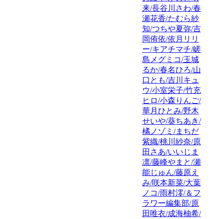
来/長谷川さわ/春
瀬花香/たむら紗
知/つちや夏弥/吉
岡侑依/依月リリ
ー/キアチマチ/嵯
島メグミコ/玉城
るか/春名ひろ/山
口とも/吉川キュ
ウ/小室栄子/竹充
ヒロ/小森りんご/
華月ひとみ/野木
せいや/葵ちあき/
橘ノゾミ/まちだ
紫織/桃川紗奈/原
田さあ/いいじま
凛/藤峰やまと/瀬
能じゅん/藤原え
み/咲本新菜/大葉
ノコ/雨村澪/＆フ
ラワー編集部/原
田唯衣/成海柚希/