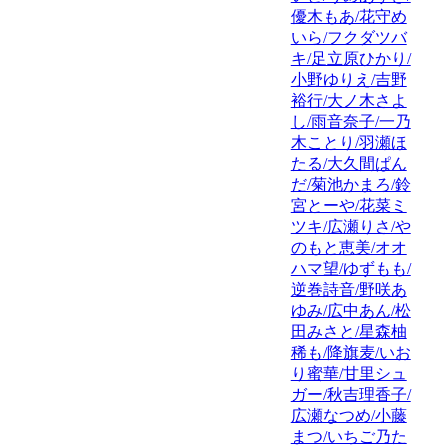
優木もあ/花守め
いら/フクダツバ
キ/足立原ひかり/
小野ゆりえ/吉野
裕行/大ノ木さよ
し/雨音奈子/一乃
木ことり/羽瀬ほ
たる/大久間ぱん
だ/菊池かまろ/鈴
宮とーや/花菜ミ
ツキ/広瀬りさ/や
のもと恵美/オオ
ハマ望/ゆずもも/
逆巻詩音/野咲あ
ゆみ/広中あん/松
田みさと/星森柚
稀も/降旗麦/いお
り蜜華/甘里シュ
ガー/秋吉理香子/
広瀬なつめ/小藤
まつ/いちご乃た