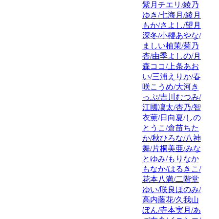
紫月チエリ/綾乃
ゆき/七海月/綾月
もか/さよし/望月
深冬/小櫻あやな/
ましい柚茉/菊乃
杏/由季よしの/月
森ココ/上条あお
い/三浦えりか/春
咲こうめ/大河き
っぷ/吉川むつみ/
江國凜太/杏乃/智
衣薫/日向夏/しの
とうこ/倉苗ちた
か/秋ひろな/八神
舞/片桐美亜/みな
とゆみ/もりなか
もなか/はるきこ/
花本八満/二階堂
ゆい/咲良ほのみ/
高内藤花/久我山
ぼん/寺本実月/あ