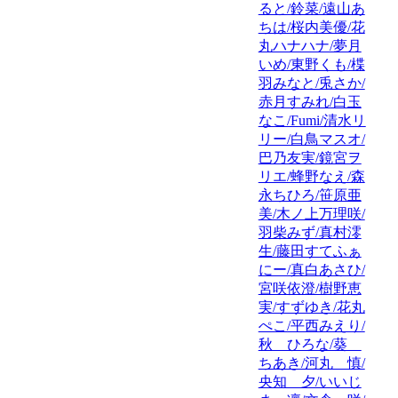
ると/鈴菜/遠山あ
ちは/桜内美優/花
丸ハナハナ/夢月
いめ/東野くも/楪
羽みなと/兎さか/
赤月すみれ/白玉
なこ/Fumi/清水リ
リー/白鳥マスオ/
巴乃友実/鏡宮ヲ
リエ/蜂野なえ/森
永ちひろ/笹原亜
美/木ノ上万理咲/
羽柴みず/真村澪
生/藤田すてふぁ
にー/真白あさひ/
宮咲依澄/樹野恵
実/すずゆき/花丸
ぺこ/平西みえり/
秋 ひろな/葵
ちあき/河丸 慎/
央知 夕/いいじ