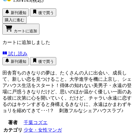
130
/
¥143
(税込)
新刊通知
後で買う
購入に進む
カートに追加
カートに追加しました
試し読み
新刊通知
後で買う
田舎育ちのきなりの夢は、たくさんの人に出会い、成長し
て、新しい恋を見つけること。大学進学を機に上京し、シェ
アハウス生活をスタート！得体の知れない美男子・永遠の登
場に戸惑うきなりだけど、思いのほか温かく優しい一面のあ
る彼に次第に心を開いていく。だけど、チャラい永遠に恋す
るのはキケンすぎると身構えるきなりに、永遠はかまわずキ
ョリを縮めてきて･･･!？ 刺激フルなシェアハウスラブ♪
著者
千葉コズエ
カテゴリ
少女・女性マンガ