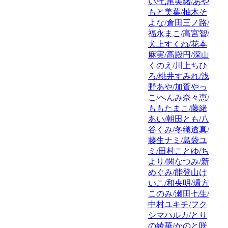
い/七尾美緒/あや
もと美葉/柚木そ
よな/倉田三ノ路/
福永まこ/高宮智/
犬上すくね/花本
麻実/高殿円/深山
くのえ/川上ちひ
ろ/桃井すみれ/浅
野あや/加賀やっ
こ/へんみ奈々恵/
ももたまこ/藤緒
あい/朝田とも/八
谷くみ/冬織透真/
藤生ナミ/島袋ユ
ミ/田村ことゆ/ち
より/関なつみ/新
めぐみ/能登山け
いこ/和央明/環方
このみ/瀬田七生/
中村ユキチ/フク
シマハルカ/とり
の綾華/かのと咲