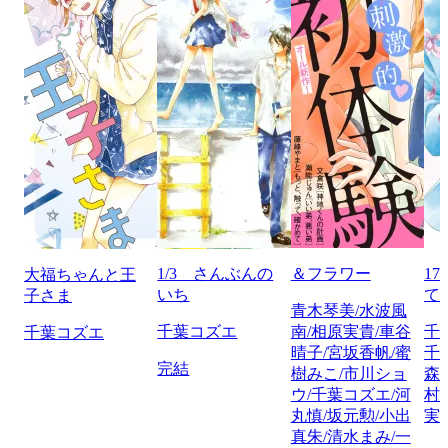
1/3 さんぶんの
＆フラワー
1
大福ちゃんと王
いち
て
子さま
青木琴美/水波風
千葉コズエ
南/相原実貴/車谷
千
千葉コズエ
晴子/宮坂香帆/蜜
千
完結
樹みこ/市川ショ
森
ウ/千葉コズエ/河
村
丸慎/坂元勲/小出
実
真朱/清水まみ/一