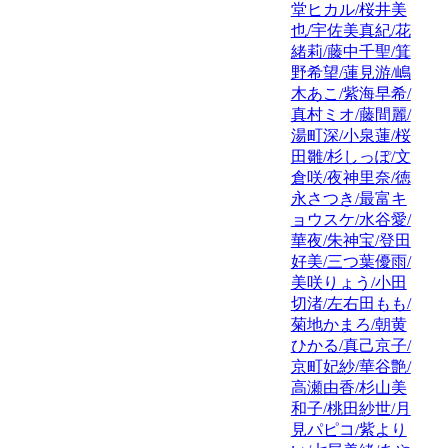
堂ヒカル/桜井美
也/宇佐美真紀/花
緒莉/藤中千聖/箕
野希望/蓮見游/嶋
木あこ/紫海早希/
真村ミオ/藤間麗/
湯町深/小泉蓮/桜
田雛/杉しっぽ/文
倉咲/夜神里奈/徳
永さつき/最富キ
ョウスケ/水谷愛/
華夜/朱神宝/登田
好美/三つ葉優雨/
美咲りょう/小田
切渚/左右田もも/
菊地かまろ/朝黄
ひかる/真己京子/
京町妃紗/華谷艶/
高瀬由香/杉山美
和子/桃田紗世/月
見パピコ/紫より