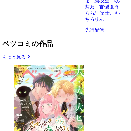
ま 凛/文倉 咲/
菊乃 杏/愛夏う
らら/一富士こも/
ちろりん
先行配信
ベツコミの作品
もっと見る