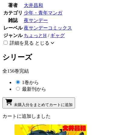
著者
大井昌和
カテゴリ
少年・青年マンガ
雑誌
夜サンデー
レーベル
夜サンデーコミックス
ジャンル
ちょっとH
/
ギャグ
詳細を見る
とじる
シリーズ
全156巻完結
1巻から
最新刊から
未購入分をまとめてカートに追加
カートに追加しました