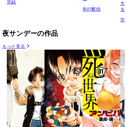
完結
大
先行配信
る
完
夜サンデーの作品
もっと見る