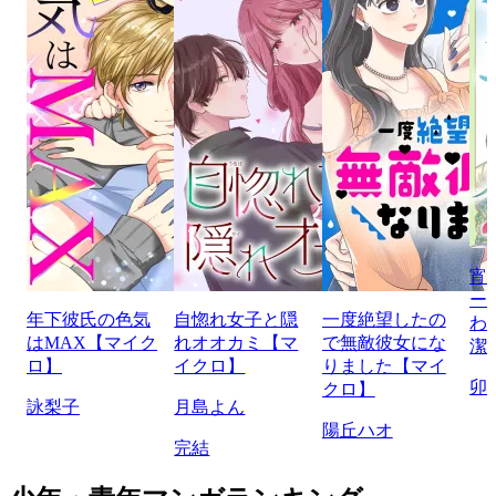
宵
ー
年下彼氏の色気
自惚れ女子と隠
一度絶望したの
わ
はMAX【マイク
れオオカミ【マ
で無敵彼女にな
潔
ロ】
イクロ】
りました【マイ
卯
クロ】
詠梨子
月島よん
陽丘ハオ
完結