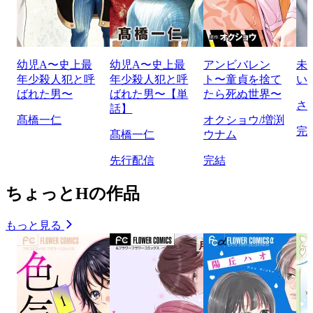
幼児A〜史上最
幼児A〜史上最
アンビバレン
未
年少殺人犯と呼
年少殺人犯と呼
ト〜童貞を捨て
い
ばれた男〜
ばれた男〜【単
たら死ぬ世界〜
さ
話】
髙橋一仁
オクショウ/増渕
完
髙橋一仁
ウナム
先行配信
完結
ちょっとHの作品
もっと見る