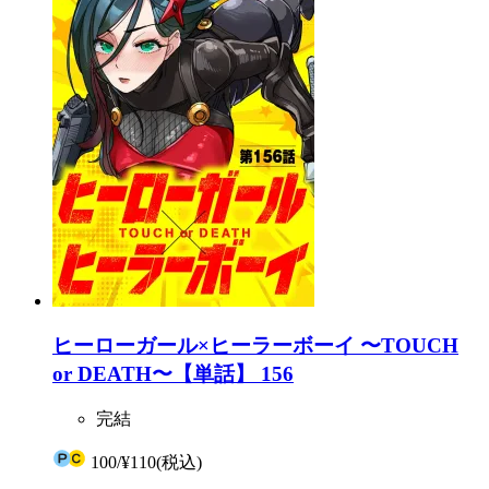
ヒーローガール×ヒーラーボーイ 〜TOUCH
or DEATH〜【単話】 156
完結
100
/
¥110
(税込)