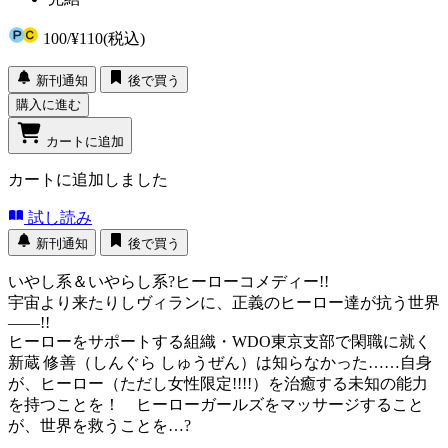
100
/
¥110
(税込)
新刊通知
後で買う
購入に進む
カートに追加
カートに追加しました
試し読み
新刊通知
後で買う
いやし系＆いやらし系?ヒーローコメディー!!
宇宙より来たりしヴィランに、正義のヒーロー達が抗う世界
――!!
ヒーローをサポートする組織・WDO東京支部で閑職に就く
新蔵 修善（しんぐら しゅうぜん）は知らなかった……自身
が、ヒーロー（ただし女性限定!!!!）を治癒する未知の能力
を持つことを！ ヒーローガールズをマッサージすること
が、世界を救うことを…?