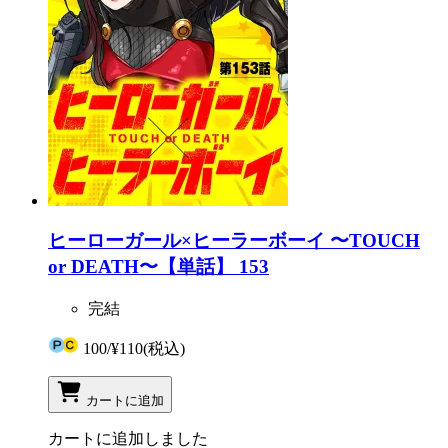
ヒーローガール×ヒーラーボーイ 〜TOUCH
or DEATH〜【単話】 153
完結
100
/
¥110
(税込)
カートに追加
カートに追加しました