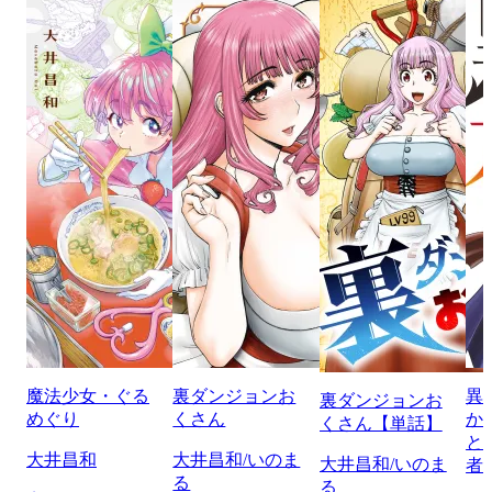
魔法少女・ぐる
裏ダンジョンお
異
裏ダンジョンお
めぐり
くさん
か
くさん【単話】
と
大井昌和
大井昌和/いのま
大井昌和/いのま
者
る
る