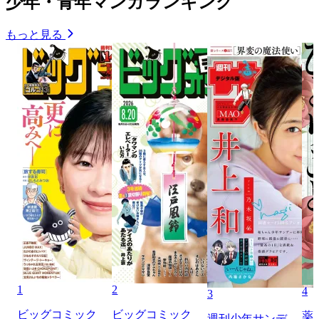
少年・青年マンガランキング
もっと見る
1
2
4
3
ビッグコミック
ビッグコミック
薬
週刊少年サンデ