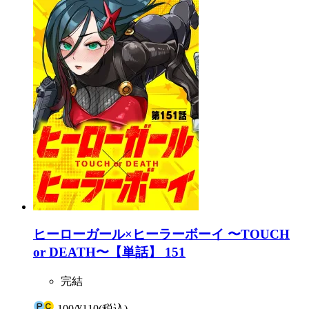
ヒーローガール×ヒーラーボーイ 〜TOUCH
or DEATH〜【単話】 151
完結
100
/
¥110
(税込)