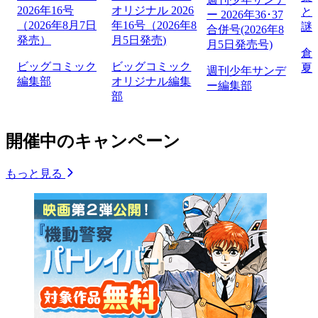
2026年16号
オリジナル 2026
と
ー 2026年36･37
（2026年8月7日
年16号（2026年8
謎
合併号(2026年8
発売）
月5日発売)
月5日発売号)
倉
ビッグコミック
ビッグコミック
夏
週刊少年サンデ
編集部
オリジナル編集
ー編集部
部
開催中のキャンペーン
もっと見る