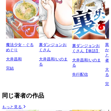
魔法少女・ぐる
裏ダンジョンお
異
裏ダンジョンお
めぐり
くさん
か
くさん【単話】
と
大井昌和
大井昌和/いのま
大井昌和/いのま
者
る
る
完結
大
先行配信
る
完
同じ著者の作品
もっと見る