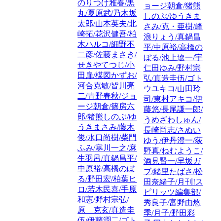
のりつけ雅春/黒
ョージ朝倉/猪熊
丸/夏原武/乃木坂
しのぶ/ゆうきま
太郎/山本英夫/北
さみ/克・亜樹/峰
崎拓/花沢健吾/柏
浪りょう/真鍋昌
木ハルコ/細野不
平/中原裕/高橋の
二彦/佐藤まさき/
ぼる/池上遼一/宇
せきやてつじ/小
仁田ゆみ/野村宗
田扉/楳図かずお/
弘/真造圭伍/ゴト
河合克敏/皆川亮
ウユキコ/山田玲
二/青野春秋/ジョ
司/東村アキコ/伊
ージ朝倉/篠房六
藤悠/長尾謙一郎/
郎/猪熊しのぶ/ゆ
うめざわしゅん/
うきまさみ/藤木
長崎尚志/さぬい
俊/水口尚樹/柴門
ゆう/伊丹澄一/荻
ふみ/寒川一之/麻
野真/ねむようこ/
生羽呂/真鍋昌平/
酒見賢一/早坂ガ
中原裕/高橋のぼ
ブ/緒里たばさ/松
る/野田宏/柏葉ヒ
田奈緒子/月刊!ス
ロ/若木民喜/手原
ピリッツ編集部/
和憲/野村宗弘/
秀良子/富野由悠
原 克玄/真造圭
季/月子/野田彩
伍/伊藤潤二/ゴト