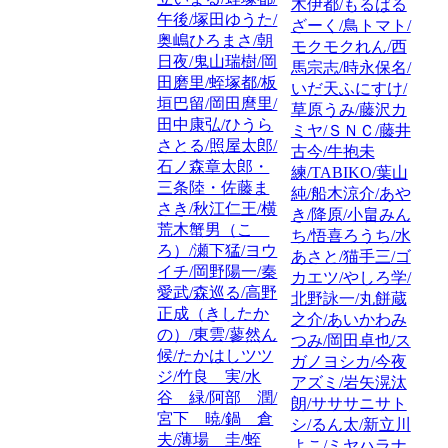
木伊都/もるばる
午後/塚田ゆうた/
ざーく/鳥トマト/
奥嶋ひろまさ/朝
モクモクれん/西
日夜/鬼山瑞樹/岡
馬宗志/時永保名/
田磨里/蛭塚都/板
いだ天ふにすけ/
垣巴留/岡田麿里/
草原うみ/藤沢カ
田中康弘/ひうら
ミヤ/ＳＮＣ/藤井
さとる/照屋太郎/
古今/牛抱未
石ノ森章太郎・
練/TABIKO/葉山
三条陸・佐藤ま
純/船木涼介/あや
さき/秋江仁王/横
き/降原/小畠みん
荒木蟹男（こゝ
ち/悟喜ろうち/水
ろ）/瀬下猛/ヨウ
あさと/猫手三/ゴ
イチ/岡野陽一/秦
カエツ/やしろ学/
愛武/森巡る/高野
北野詠一/丸餅蔵
正成（きしたか
之介/あいかわみ
の）/東雲/蓼然ん
つみ/岡田卓也/ス
候/たかはしツツ
ガノヨシカ/今夜
ジ/竹良 実/水
アズミ/岩矢滉汰
谷 緑/阿部 潤/
朗/サササニサト
宮下 暁/鍋 倉
シ/るん太/新立川
夫/薄場 圭/蛭
よこ/ミヤハラナ