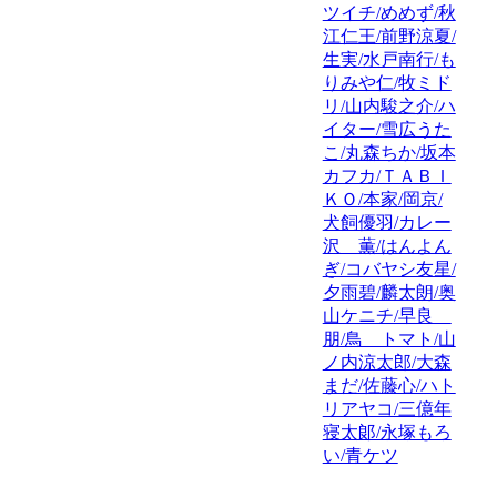
ツイチ/めめず/秋
江仁王/前野涼夏/
生実/水戸南行/も
りみや仁/牧ミド
リ/山内駿之介/ハ
イター/雪広うた
こ/丸森ちか/坂本
カフカ/ＴＡＢＩ
ＫＯ/本家/岡京/
犬飼優羽/カレー
沢 薫/はんよん
ぎ/コバヤシ友星/
夕雨碧/麟太朗/奥
山ケニチ/早良
朋/鳥 トマト/山
ノ内涼太郎/大森
まだ/佐藤心/ハト
リアヤコ/三億年
寝太郞/永塚もろ
い/青ケツ