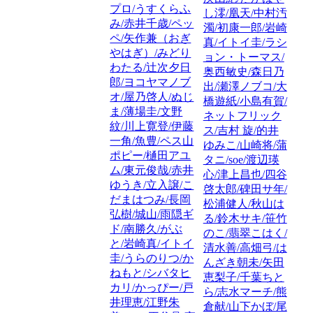
プロ/うすくらふ
し澪/凰天/中村汚
み/赤井千歳/ペッ
濁/初康一郎/岩崎
ペ/矢作兼（おぎ
真/イトイ圭/ラシ
やはぎ）/みどり
ョン・トーマス/
わたる/辻次夕日
奥西敏史/森日乃
郎/ヨコヤマノブ
出/瀬澤ノブコ/大
オ/屋乃啓人/ぬじ
橋遊紙/小島有賀/
ま/薄場圭/文野
ネットフリック
紋/川上寛登/伊藤
ス/吉村 旋/的井
一角/魚豊/ペス山
ゆみこ/山崎将/蒲
ポピー/樋田アユ
タニ/soe/渡辺瑛
ム/東元俊哉/赤井
心/津上昌也/四谷
ゆうき/立入譲/こ
啓太郎/碑田サ年/
だまはつみ/長岡
松浦健人/秋山は
弘樹/城山/雨隠ギ
る/鈴木サキ/笹竹
ド/南勝久/がぶ
のこ/翡翠こはく/
と/岩崎真/イトイ
清水善/高畑弓/は
圭/うらのりつ/か
んざき朝未/矢田
ねもと/シバタヒ
恵梨子/千葉ちと
カリ/かっぴー/戸
ら/志水マーチ/熊
井理恵/江野朱
倉献/山下かぼ/尾