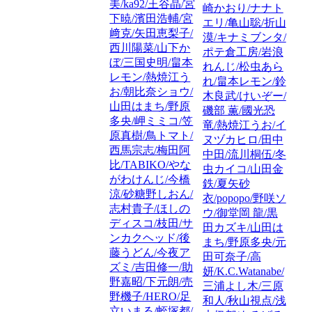
美/ka92/王谷晶/宮
崎かおり/ナナト
下暁/濱田浩輔/宮
エリ/亀山聡/折山
﨑克/矢田恵梨子/
漠/キナミブンタ/
西川陽菜/山下か
ポテ倉工房/岩浪
ぼ/三国史明/畠本
れんじ/松虫あら
レモン/熱焼江う
れ/畠本レモン/鈴
お/朝比奈ショウ/
木良武/けいぞー/
山田はまち/野原
磯部 薫/國光恐
多央/岬ミミコ/笠
竜/熱焼江うお/イ
原真樹/鳥トマト/
ヌヅカヒロ/田中
西馬宗志/梅田阿
中田/流川桐伍/冬
比/TABIKO/やな
虫カイコ/山田金
がわけんじ/今橋
鉄/夏矢砂
涼/砂糖野しおん/
衣/popopo/野咲ソ
志村貴子/ほしの
ウ/御堂岡 龍/黒
ディスコ/枝田/サ
田カズキ/山田は
ンカクヘッド/後
まち/野原多央/元
藤うどん/今夜ア
田可奈子/高
ズミ/吉田修一/助
妍/K.C.Watanabe/
野嘉昭/下元朗/売
三浦よし木/三原
野機子/HERO/足
和人/秋山視点/浅
立いまる/蛭塚都/