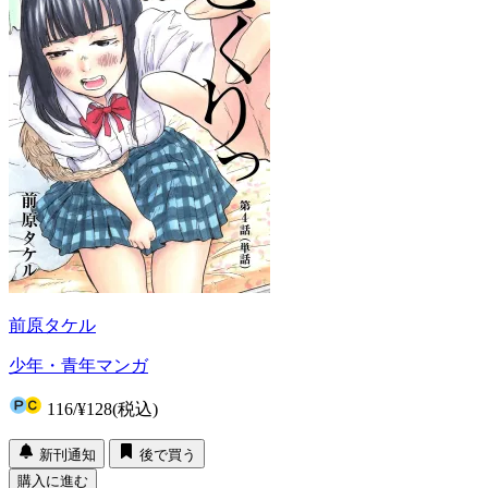
前原タケル
少年・青年マンガ
116
/
¥128
(税込)
新刊通知
後で買う
購入に進む