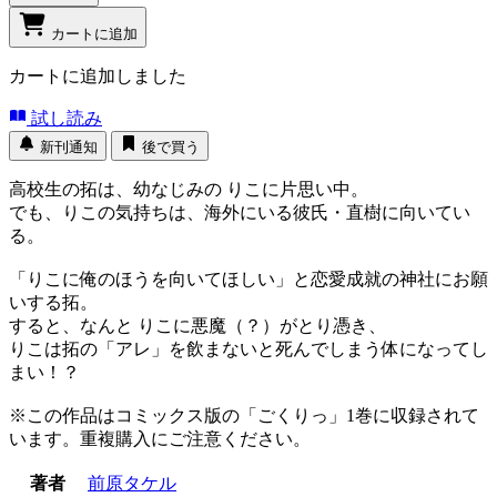
カートに追加
カートに追加しました
試し読み
新刊通知
後で買う
高校生の拓は、幼なじみの りこに片思い中。
でも、りこの気持ちは、海外にいる彼氏・直樹に向いてい
る。
「りこに俺のほうを向いてほしい」と恋愛成就の神社にお願
いする拓。
すると、なんと りこに悪魔（？）がとり憑き、
りこは拓の「アレ」を飲まないと死んでしまう体になってし
まい！？
※この作品はコミックス版の「ごくりっ」1巻に収録されて
います。重複購入にご注意ください。
著者
前原タケル