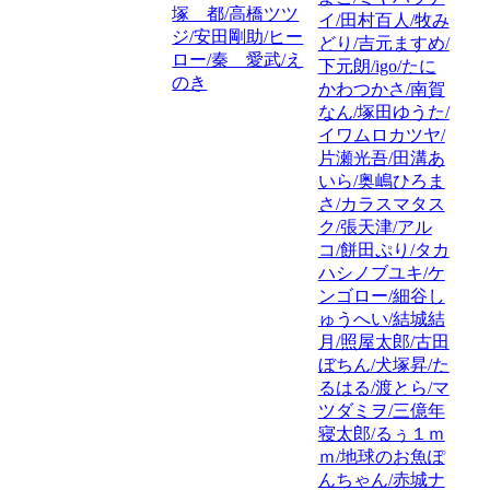
塚 都/高橋ツツ
イ/田村百人/牧み
ジ/安田剛助/ヒー
どり/吉元ますめ/
ロー/秦 愛武/え
下元朗/igo/たに
のき
かわつかさ/南賀
なん/塚田ゆうた/
イワムロカツヤ/
片瀬光吾/田溝あ
いら/奥嶋ひろま
さ/カラスマタス
ク/張天津/アル
コ/餅田ぷり/タカ
ハシノブユキ/ケ
ンゴロー/細谷し
ゅうへい/結城結
月/照屋太郎/古田
ぼちん/犬塚昇/た
るはる/渡とら/マ
ツダミヲ/三億年
寝太郎/るぅ１ｍ
ｍ/地球のお魚ぽ
んちゃん/赤城ナ