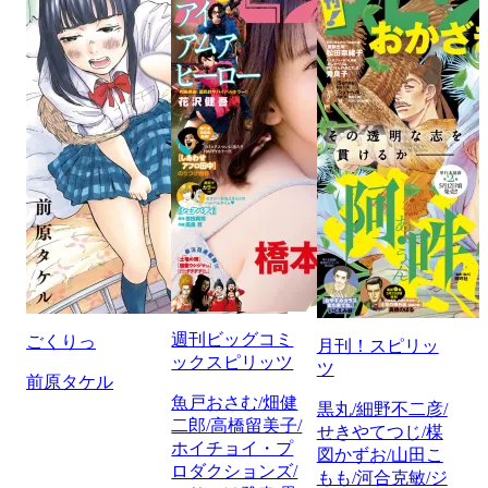
週刊ビッグコミ
ごくりっ
月刊！スピリッ
ックスピリッツ
ツ
前原タケル
魚戸おさむ/畑健
黒丸/細野不二彦/
二郎/高橋留美子/
せきやてつじ/楳
ホイチョイ・プ
図かずお/山田こ
ロダクションズ/
もも/河合克敏/ジ