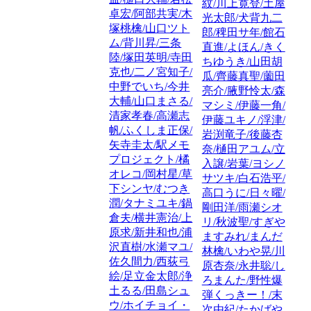
紋/川上寛登/土屋
卓宏/阿部共実/木
光太郎/犬背九二
塚桃檎/山口ツト
郎/稗田サ年/館石
ム/背川昇/三条
直進/よほん/きく
陸/塚田英明/寺田
ちゆうき/山田胡
克也/二ノ宮知子/
瓜/齊藤真聖/薗田
中野でいち/今井
亮介/腋野怜太/森
大輔/山口まさる/
マシミ/伊藤一角/
清家孝春/高瀬志
伊藤ユキノ/浮津/
帆/ふくしま正保/
岩渕竜子/後藤杏
矢寺圭太/駅メモ
奈/樋田アユム/立
プロジェクト/橘
入譲/岩葉/ヨシノ
オレコ/岡村星/草
サツキ/白石浩平/
下シンヤ/むつき
高口うに/日々曜/
潤/タナミユキ/鍋
剛田洋/雨瀬シオ
倉夫/横井憲治/上
リ/秋波聖/すぎや
原求/新井和也/浦
ますみれ/まんだ
沢直樹/水瀬マユ/
林檎/いわや晃/川
佐久間力/西荻弓
原杏奈/永井聡/し
絵/足立金太郎/浄
ろまんた/野性爆
土るる/田島シュ
弾くっきー！/末
ウ/ホイチョイ・
次由紀/たかばや