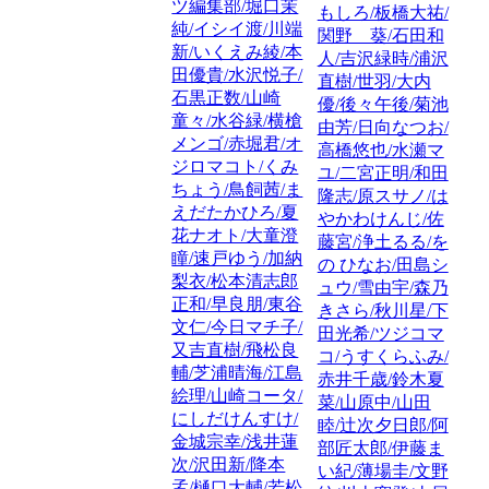
ツ編集部/堀口茉
もしろ/板橋大祐/
純/イシイ渡/川端
関野 葵/石田和
新/いくえみ綾/本
人/吉沢緑時/浦沢
田優貴/水沢悦子/
直樹/世羽/大内
石黒正数/山崎
優/後々午後/菊池
童々/水谷緑/横槍
由芳/日向なつお/
メンゴ/赤堀君/オ
高橋悠也/水瀬マ
ジロマコト/くみ
ユ/二宮正明/和田
ちょう/鳥飼茜/ま
隆志/原スサノ/は
えだたかひろ/夏
やかわけんじ/佐
花ナオト/大童澄
藤宮/浄土るる/を
瞳/速戸ゆう/加納
の ひなお/田島シ
梨衣/松本清志郎
ュウ/雪由宇/森乃
正和/早良朋/東谷
きさら/秋川星/下
文仁/今日マチ子/
田光希/ツジコマ
又吉直樹/飛松良
コ/うすくらふみ/
輔/芝浦晴海/江島
赤井千歳/鈴木夏
絵理/山崎コータ/
菜/山原中/山田
にしだけんすけ/
睦/辻次夕日郎/阿
金城宗幸/浅井蓮
部匠太郎/伊藤ま
次/沢田新/降本
い紀/薄場圭/文野
孟/樋口大輔/若松