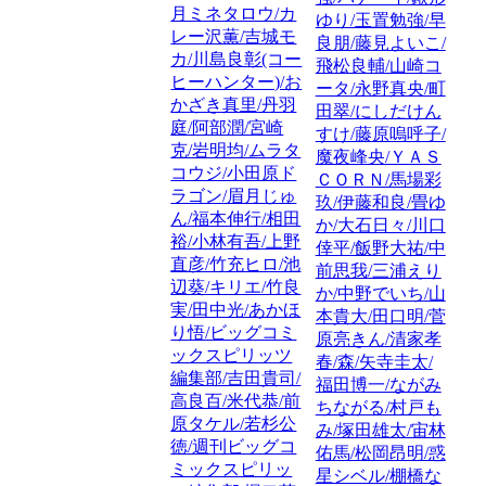
月ミネタロウ/カ
ゆり/玉置勉強/早
レー沢薫/吉城モ
良朋/藤見よいこ/
カ/川島良彰(コー
飛松良輔/山崎コ
ヒーハンター)/お
ータ/永野真央/町
かざき真里/丹羽
田翠/にしだけん
庭/阿部潤/宮崎
すけ/藤原嗚呼子/
克/岩明均/ムラタ
魔夜峰央/ＹＡＳ
コウジ/小田原ド
ＣＯＲＮ/馬場彩
ラゴン/眉月じゅ
玖/伊藤和良/畳ゆ
ん/福本伸行/相田
か/大石日々/川口
裕/小林有吾/上野
倖平/飯野大祐/中
直彦/竹充ヒロ/池
前思我/三浦えり
辺葵/キリエ/竹良
か/中野でいち/山
実/田中光/あかほ
本貴大/田口明/菅
り悟/ビッグコミ
原亮きん/清家孝
ックスピリッツ
春/森/矢寺圭太/
編集部/吉田貴司/
福田博一/ながみ
高良百/米代恭/前
ちながる/村戸も
原タケル/若杉公
み/塚田雄太/宙林
徳/週刊ビッグコ
佑馬/松岡昂明/惑
ミックスピリッ
星シベル/棚橋な