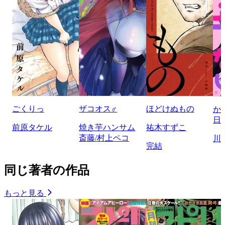
ごくりっ
ザコオス♂
ほどけぬもの
か
日
前原タケル
焼き芋ハンサム
祐木すずこ
斎藤/村上ペコ
川
完結
同じ著者の作品
もっと見る