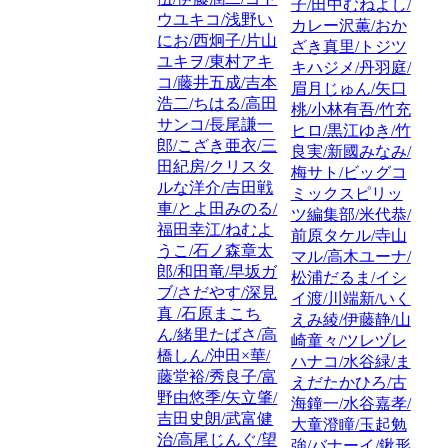
子/田中むねよし/
ウユキコ/浅野い
カレー沢薫/おか
にお/西炯子/片山
ざき真里/トジツ
ユキヲ/東村アキ
キハジメ/丹羽庭/
コ/藤井五成/吉本
眉月じゅん/矢口
浩二/ちはる/高田
桃/小林有吾/竹充
サンコ/長尾謙一
ヒロ/黒江ゆき/竹
郎/こざき亜衣/三
良実/新國みなみ/
田紀房/クリスタ
梅サト/ビッグコ
ルな洋介/吉田戦
ミックスピリッ
車/とよ田みのる/
ツ編集部/米代恭/
福田幸江/ねむよ
前原タケル/寺山
うこ/石ノ森章太
マル/高木ユーナ/
郎/和田竜/早坂ガ
松浦だるま/イシ
ブ/さだやす/深見
イ渡/川端新/いく
真 /石原まこち
えみ綾/伊藤静/山
ん/緒里たばさ/高
崎童々/ツレヅレ
橋しん/沖田×華/
ハナコ/水谷緑/ま
藤堂裕/秀良子/富
えだたかひろ/古
野由悠季/矢立肇/
海鐘一/水谷嘉孝/
吉田史朗/武富健
大童澄瞳/玉起勉
治/高尾じんぐ/望
強/バナーイ/鍬形