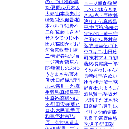
のりつけ雅春/黒
ョージ朝倉/猪熊
丸/夏原武/乃木坂
しのぶ/ゆうきま
太郎/山本英夫/北
さみ/克・亜樹/峰
崎拓/花沢健吾/柏
浪りょう/真鍋昌
木ハルコ/細野不
平/中原裕/高橋の
二彦/佐藤まさき/
ぼる/池上遼一/宇
せきやてつじ/小
仁田ゆみ/野村宗
田扉/楳図かずお/
弘/真造圭伍/ゴト
河合克敏/皆川亮
ウユキコ/山田玲
二/青野春秋/ジョ
司/東村アキコ/伊
ージ朝倉/篠房六
藤悠/長尾謙一郎/
郎/猪熊しのぶ/ゆ
うめざわしゅん/
うきまさみ/藤木
長崎尚志/さぬい
俊/水口尚樹/柴門
ゆう/伊丹澄一/荻
ふみ/寒川一之/麻
野真/ねむようこ/
生羽呂/真鍋昌平/
酒見賢一/早坂ガ
中原裕/高橋のぼ
ブ/緒里たばさ/松
る/野田宏/柏葉ヒ
田奈緒子/月刊!ス
ロ/若木民喜/手原
ピリッツ編集部/
和憲/野村宗弘/
秀良子/富野由悠
原 克玄/真造圭
季/月子/野田彩
伍/伊藤潤二/ゴト