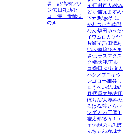
塚 都/高橋ツツ
イ/田村百人/牧み
ジ/安田剛助/ヒー
どり/吉元ますめ/
ロー/秦 愛武/え
下元朗/igo/たに
のき
かわつかさ/南賀
なん/塚田ゆうた/
イワムロカツヤ/
片瀬光吾/田溝あ
いら/奥嶋ひろま
さ/カラスマタス
ク/張天津/アル
コ/餅田ぷり/タカ
ハシノブユキ/ケ
ンゴロー/細谷し
ゅうへい/結城結
月/照屋太郎/古田
ぼちん/犬塚昇/た
るはる/渡とら/マ
ツダミヲ/三億年
寝太郎/るぅ１ｍ
ｍ/地球のお魚ぽ
んちゃん/赤城ナ