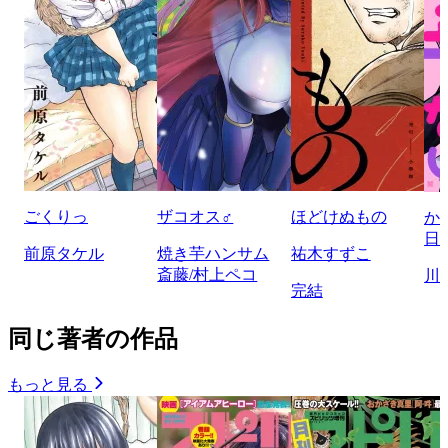
ごくりっ
ザコオス♂
ほどけぬもの
か
日
前原タケル
焼き芋ハンサム
祐木すずこ
斎藤/村上ペコ
川
完結
同じ著者の作品
もっと見る