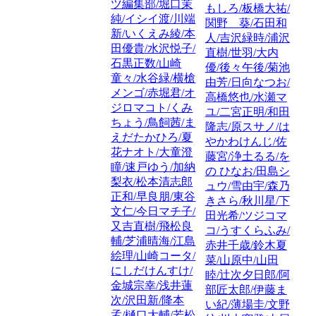
ツ編集部/堀口茉
もしろ/板橋大祐/
純/イシイ渡/川端
関野 葵/石田和
新/いくえみ綾/本
人/吉沢緑時/浦沢
田優貴/水沢悦子/
直樹/世羽/大内
石黒正数/山崎
優/後々午後/菊池
童々/水谷緑/横槍
由芳/日向なつお/
メンゴ/赤堀君/オ
高橋悠也/水瀬マ
ジロマコト/くみ
ユ/二宮正明/和田
ちょう/鳥飼茜/ま
隆志/原スサノ/は
えだたかひろ/夏
やかわけんじ/佐
花ナオト/大童澄
藤宮/浄土るる/を
瞳/速戸ゆう/加納
の ひなお/田島シ
梨衣/松本清志郎
ュウ/雪由宇/森乃
正和/早良朋/東谷
きさら/秋川星/下
文仁/今日マチ子/
田光希/ツジコマ
又吉直樹/飛松良
コ/うすくらふみ/
輔/芝浦晴海/江島
赤井千歳/鈴木夏
絵理/山崎コータ/
菜/山原中/山田
にしだけんすけ/
睦/辻次夕日郎/阿
金城宗幸/浅井蓮
部匠太郎/伊藤ま
次/沢田新/降本
い紀/薄場圭/文野
孟/樋口大輔/若松