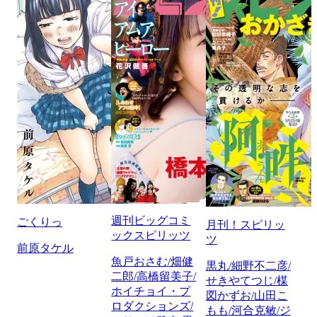
週刊ビッグコミ
ごくりっ
月刊！スピリッ
ックスピリッツ
ツ
前原タケル
魚戸おさむ/畑健
黒丸/細野不二彦/
二郎/高橋留美子/
せきやてつじ/楳
ホイチョイ・プ
図かずお/山田こ
ロダクションズ/
もも/河合克敏/ジ