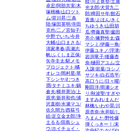
紋/川上寛登/土屋
卓宏/阿部共実/木
光太郎/犬背九二
塚桃檎/山口ツト
郎/稗田サ年/館石
ム/背川昇/三条
直進/よほん/きく
陸/塚田英明/寺田
ちゆうき/山田胡
克也/二ノ宮知子/
瓜/齊藤真聖/薗田
中野でいち/今井
亮介/腋野怜太/森
大輔/山口まさる/
マシミ/伊藤一角/
清家孝春/高瀬志
伊藤ユキノ/浮津/
帆/ふくしま正保/
岩渕竜子/後藤杏
矢寺圭太/駅メモ
奈/樋田アユム/立
プロジェクト/橘
入譲/岩葉/ヨシノ
オレコ/岡村星/草
サツキ/白石浩平/
下シンヤ/むつき
高口うに/日々曜/
潤/タナミユキ/鍋
剛田洋/雨瀬シオ
倉夫/横井憲治/上
リ/秋波聖/すぎや
原求/新井和也/浦
ますみれ/まんだ
沢直樹/水瀬マユ/
林檎/いわや晃/川
佐久間力/西荻弓
原杏奈/永井聡/し
絵/足立金太郎/浄
ろまんた/野性爆
土るる/田島シュ
弾くっきー！/末
ウ/ホイチョイ・
次由紀/たかばや