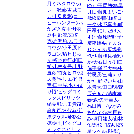
月ミネタロウ/カ
ゆり/玉置勉強/早
レー沢薫/吉城モ
良朋/藤見よいこ/
カ/川島良彰(コー
飛松良輔/山崎コ
ヒーハンター)/お
ータ/永野真央/町
かざき真里/丹羽
田翠/にしだけん
庭/阿部潤/宮崎
すけ/藤原嗚呼子/
克/岩明均/ムラタ
魔夜峰央/ＹＡＳ
コウジ/小田原ド
ＣＯＲＮ/馬場彩
ラゴン/眉月じゅ
玖/伊藤和良/畳ゆ
ん/福本伸行/相田
か/大石日々/川口
裕/小林有吾/上野
倖平/飯野大祐/中
直彦/竹充ヒロ/池
前思我/三浦えり
辺葵/キリエ/竹良
か/中野でいち/山
実/田中光/あかほ
本貴大/田口明/菅
り悟/ビッグコミ
原亮きん/清家孝
ックスピリッツ
春/森/矢寺圭太/
編集部/吉田貴司/
福田博一/ながみ
高良百/米代恭/前
ちながる/村戸も
原タケル/若杉公
み/塚田雄太/宙林
徳/週刊ビッグコ
佑馬/松岡昂明/惑
ミックスピリッ
星シベル/棚橋な