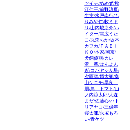
ツイチ/めめず/秋
江仁王/前野涼夏/
生実/水戸南行/も
りみや仁/牧ミド
リ/山内駿之介/ハ
イター/雪広うた
こ/丸森ちか/坂本
カフカ/ＴＡＢＩ
ＫＯ/本家/岡京/
犬飼優羽/カレー
沢 薫/はんよん
ぎ/コバヤシ友星/
夕雨碧/麟太朗/奥
山ケニチ/早良
朋/鳥 トマト/山
ノ内涼太郎/大森
まだ/佐藤心/ハト
リアヤコ/三億年
寝太郞/永塚もろ
い/青ケツ