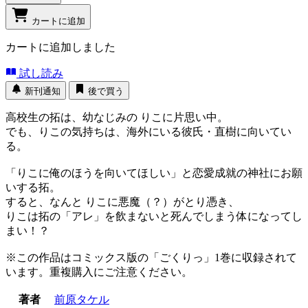
カートに追加
カートに追加しました
試し読み
新刊通知
後で買う
高校生の拓は、幼なじみの りこに片思い中。
でも、りこの気持ちは、海外にいる彼氏・直樹に向いてい
る。
「りこに俺のほうを向いてほしい」と恋愛成就の神社にお願
いする拓。
すると、なんと りこに悪魔（？）がとり憑き、
りこは拓の「アレ」を飲まないと死んでしまう体になってし
まい！？
※この作品はコミックス版の「ごくりっ」1巻に収録されて
います。重複購入にご注意ください。
著者
前原タケル