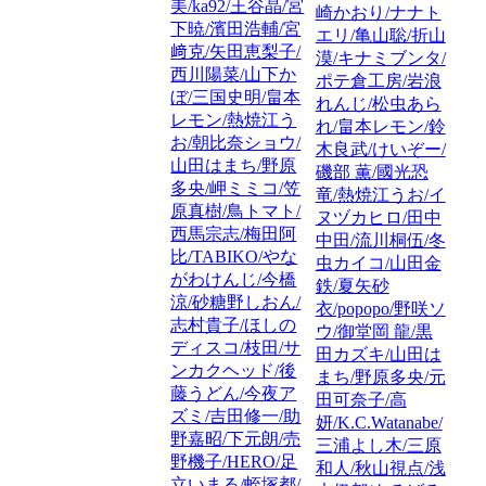
美/ka92/王谷晶/宮
崎かおり/ナナト
下暁/濱田浩輔/宮
エリ/亀山聡/折山
﨑克/矢田恵梨子/
漠/キナミブンタ/
西川陽菜/山下か
ポテ倉工房/岩浪
ぼ/三国史明/畠本
れんじ/松虫あら
レモン/熱焼江う
れ/畠本レモン/鈴
お/朝比奈ショウ/
木良武/けいぞー/
山田はまち/野原
磯部 薫/國光恐
多央/岬ミミコ/笠
竜/熱焼江うお/イ
原真樹/鳥トマト/
ヌヅカヒロ/田中
西馬宗志/梅田阿
中田/流川桐伍/冬
比/TABIKO/やな
虫カイコ/山田金
がわけんじ/今橋
鉄/夏矢砂
涼/砂糖野しおん/
衣/popopo/野咲ソ
志村貴子/ほしの
ウ/御堂岡 龍/黒
ディスコ/枝田/サ
田カズキ/山田は
ンカクヘッド/後
まち/野原多央/元
藤うどん/今夜ア
田可奈子/高
ズミ/吉田修一/助
妍/K.C.Watanabe/
野嘉昭/下元朗/売
三浦よし木/三原
野機子/HERO/足
和人/秋山視点/浅
立いまる/蛭塚都/