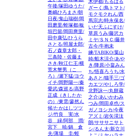
木伊都/もるばる
午後/塚田ゆうた/
ざーく/鳥トマト/
奥嶋ひろまさ/朝
モクモクれん/西
日夜/鬼山瑞樹/岡
馬宗志/時永保名/
田磨里/蛭塚都/板
いだ天ふにすけ/
垣巴留/岡田麿里/
草原うみ/藤沢カ
田中康弘/ひうら
ミヤ/ＳＮＣ/藤井
さとる/照屋太郎/
古今/牛抱未
石ノ森章太郎・
練/TABIKO/葉山
三条陸・佐藤ま
純/船木涼介/あや
さき/秋江仁王/横
き/降原/小畠みん
荒木蟹男（こゝ
ち/悟喜ろうち/水
ろ）/瀬下猛/ヨウ
あさと/猫手三/ゴ
イチ/岡野陽一/秦
カエツ/やしろ学/
愛武/森巡る/高野
北野詠一/丸餅蔵
正成（きしたか
之介/あいかわみ
の）/東雲/蓼然ん
つみ/岡田卓也/ス
候/たかはしツツ
ガノヨシカ/今夜
ジ/竹良 実/水
アズミ/岩矢滉汰
谷 緑/阿部 潤/
朗/サササニサト
宮下 暁/鍋 倉
シ/るん太/新立川
夫/薄場 圭/蛭
よこ/ミヤハラナ