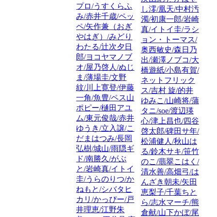
プロ/うすくらふ
し澪/凰天/中村汚
み/赤井千歳/ペッ
濁/初康一郎/岩崎
ペ/矢作兼（おぎ
真/イトイ圭/ラシ
やはぎ）/みどり
ョン・トーマス/
わたる/辻次夕日
奥西敏史/森日乃
郎/ヨコヤマノブ
出/瀬澤ノブコ/大
オ/屋乃啓人/ぬじ
橋遊紙/小島有賀/
ま/薄場圭/文野
ネットフリック
紋/川上寛登/伊藤
ス/吉村 旋/的井
一角/魚豊/ペス山
ゆみこ/山崎将/蒲
ポピー/樋田アユ
タニ/soe/渡辺瑛
ム/東元俊哉/赤井
心/津上昌也/四谷
ゆうき/立入譲/こ
啓太郎/碑田サ年/
だまはつみ/長岡
松浦健人/秋山は
弘樹/城山/雨隠ギ
る/鈴木サキ/笹竹
ド/南勝久/がぶ
のこ/翡翠こはく/
と/岩崎真/イトイ
清水善/高畑弓/は
圭/うらのりつ/か
んざき朝未/矢田
ねもと/シバタヒ
恵梨子/千葉ちと
カリ/かっぴー/戸
ら/志水マーチ/熊
井理恵/江野朱
倉献/山下かぼ/尾