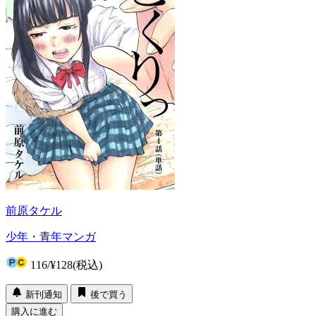
前原タケル
少年・青年マンガ
116
/
¥128
(税込)
新刊通知
後で買う
購入に進む