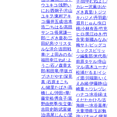
子/田中むねよし/
ウユキコ/浅野い
カレー沢薫/おか
にお/西炯子/片山
ざき真里/トジツ
ユキヲ/東村アキ
キハジメ/丹羽庭/
コ/藤井五成/吉本
眉月じゅん/矢口
浩二/ちはる/高田
桃/小林有吾/竹充
サンコ/長尾謙一
ヒロ/黒江ゆき/竹
郎/こざき亜衣/三
良実/新國みなみ/
田紀房/クリスタ
梅サト/ビッグコ
ルな洋介/吉田戦
ミックスピリッ
車/とよ田みのる/
ツ編集部/米代恭/
福田幸江/ねむよ
前原タケル/寺山
うこ/石ノ森章太
マル/高木ユーナ/
郎/和田竜/早坂ガ
松浦だるま/イシ
ブ/さだやす/深見
イ渡/川端新/いく
真 /石原まこち
えみ綾/伊藤静/山
ん/緒里たばさ/高
崎童々/ツレヅレ
橋しん/沖田×華/
ハナコ/水谷緑/ま
藤堂裕/秀良子/富
えだたかひろ/古
野由悠季/矢立肇/
海鐘一/水谷嘉孝/
吉田史朗/武富健
大童澄瞳/玉起勉
治/高尾じんぐ/望
強/バナーイ/鍬形