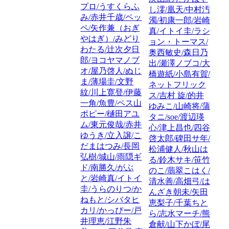
プロ/うすくらふ
し澪/凰天/中村汚
み/赤井千歳/ペッ
濁/初康一郎/岩崎
ペ/矢作兼（おぎ
真/イトイ圭/ラシ
やはぎ）/みどり
ョン・トーマス/
わたる/辻次夕日
奥西敏史/森日乃
郎/ヨコヤマノブ
出/瀬澤ノブコ/大
オ/屋乃啓人/ぬじ
橋遊紙/小島有賀/
ま/薄場圭/文野
ネットフリック
紋/川上寛登/伊藤
ス/吉村 旋/的井
一角/魚豊/ペス山
ゆみこ/山崎将/蒲
ポピー/樋田アユ
タニ/soe/渡辺瑛
ム/東元俊哉/赤井
心/津上昌也/四谷
ゆうき/立入譲/こ
啓太郎/碑田サ年/
だまはつみ/長岡
松浦健人/秋山は
弘樹/城山/雨隠ギ
る/鈴木サキ/笹竹
ド/南勝久/がぶ
のこ/翡翠こはく/
と/岩崎真/イトイ
清水善/高畑弓/は
圭/うらのりつ/か
んざき朝未/矢田
ねもと/シバタヒ
恵梨子/千葉ちと
カリ/かっぴー/戸
ら/志水マーチ/熊
井理恵/江野朱
倉献/山下かぼ/尾