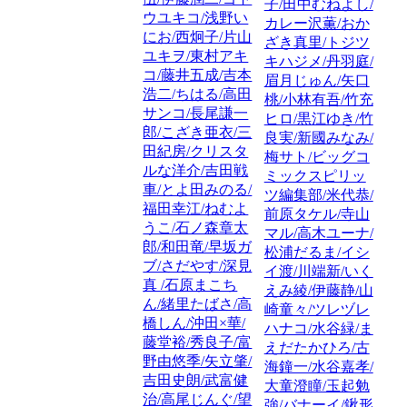
子/田中むねよし/
ウユキコ/浅野い
カレー沢薫/おか
にお/西炯子/片山
ざき真里/トジツ
ユキヲ/東村アキ
キハジメ/丹羽庭/
コ/藤井五成/吉本
眉月じゅん/矢口
浩二/ちはる/高田
桃/小林有吾/竹充
サンコ/長尾謙一
ヒロ/黒江ゆき/竹
郎/こざき亜衣/三
良実/新國みなみ/
田紀房/クリスタ
梅サト/ビッグコ
ルな洋介/吉田戦
ミックスピリッ
車/とよ田みのる/
ツ編集部/米代恭/
福田幸江/ねむよ
前原タケル/寺山
うこ/石ノ森章太
マル/高木ユーナ/
郎/和田竜/早坂ガ
松浦だるま/イシ
ブ/さだやす/深見
イ渡/川端新/いく
真 /石原まこち
えみ綾/伊藤静/山
ん/緒里たばさ/高
崎童々/ツレヅレ
橋しん/沖田×華/
ハナコ/水谷緑/ま
藤堂裕/秀良子/富
えだたかひろ/古
野由悠季/矢立肇/
海鐘一/水谷嘉孝/
吉田史朗/武富健
大童澄瞳/玉起勉
治/高尾じんぐ/望
強/バナーイ/鍬形