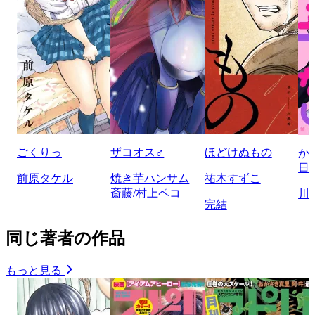
ごくりっ
ザコオス♂
ほどけぬもの
か
日
前原タケル
焼き芋ハンサム
祐木すずこ
斎藤/村上ペコ
川
完結
同じ著者の作品
もっと見る