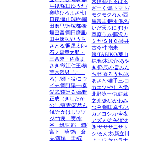
木伊都/もるばる
午後/塚田ゆうた/
ざーく/鳥トマト/
奥嶋ひろまさ/朝
モクモクれん/西
日夜/鬼山瑞樹/岡
馬宗志/時永保名/
田磨里/蛭塚都/板
いだ天ふにすけ/
垣巴留/岡田麿里/
草原うみ/藤沢カ
田中康弘/ひうら
ミヤ/ＳＮＣ/藤井
さとる/照屋太郎/
古今/牛抱未
石ノ森章太郎・
練/TABIKO/葉山
三条陸・佐藤ま
純/船木涼介/あや
さき/秋江仁王/横
き/降原/小畠みん
荒木蟹男（こゝ
ち/悟喜ろうち/水
ろ）/瀬下猛/ヨウ
あさと/猫手三/ゴ
イチ/岡野陽一/秦
カエツ/やしろ学/
愛武/森巡る/高野
北野詠一/丸餅蔵
正成（きしたか
之介/あいかわみ
の）/東雲/蓼然ん
つみ/岡田卓也/ス
候/たかはしツツ
ガノヨシカ/今夜
ジ/竹良 実/水
アズミ/岩矢滉汰
谷 緑/阿部 潤/
朗/サササニサト
宮下 暁/鍋 倉
シ/るん太/新立川
夫/薄場 圭/蛭
よこ/ミヤハラナ