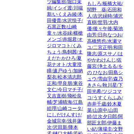
ツ編集部/堀口茉
もしろ/板橋大祐/
純/イシイ渡/川端
関野 葵/石田和
新/いくえみ綾/本
人/吉沢緑時/浦沢
田優貴/水沢悦子/
直樹/世羽/大内
石黒正数/山崎
優/後々午後/菊池
童々/水谷緑/横槍
由芳/日向なつお/
メンゴ/赤堀君/オ
高橋悠也/水瀬マ
ジロマコト/くみ
ユ/二宮正明/和田
ちょう/鳥飼茜/ま
隆志/原スサノ/は
えだたかひろ/夏
やかわけんじ/佐
花ナオト/大童澄
藤宮/浄土るる/を
瞳/速戸ゆう/加納
の ひなお/田島シ
梨衣/松本清志郎
ュウ/雪由宇/森乃
正和/早良朋/東谷
きさら/秋川星/下
文仁/今日マチ子/
田光希/ツジコマ
又吉直樹/飛松良
コ/うすくらふみ/
輔/芝浦晴海/江島
赤井千歳/鈴木夏
絵理/山崎コータ/
菜/山原中/山田
にしだけんすけ/
睦/辻次夕日郎/阿
金城宗幸/浅井蓮
部匠太郎/伊藤ま
次/沢田新/降本
い紀/薄場圭/文野
孟/樋口大輔/若松