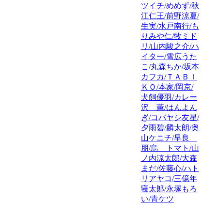
ツイチ/めめず/秋
江仁王/前野涼夏/
生実/水戸南行/も
りみや仁/牧ミド
リ/山内駿之介/ハ
イター/雪広うた
こ/丸森ちか/坂本
カフカ/ＴＡＢＩ
ＫＯ/本家/岡京/
犬飼優羽/カレー
沢 薫/はんよん
ぎ/コバヤシ友星/
夕雨碧/麟太朗/奥
山ケニチ/早良
朋/鳥 トマト/山
ノ内涼太郎/大森
まだ/佐藤心/ハト
リアヤコ/三億年
寝太郞/永塚もろ
い/青ケツ