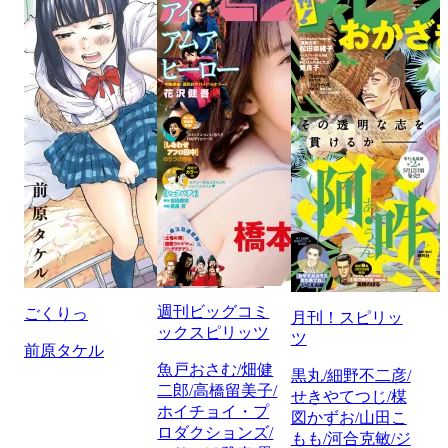
週刊ビッグコミ
ごくりっ
月刊！スピリッ
ックスピリッツ
ツ
前原タケル
魚戸おさむ/畑健
黒丸/細野不二彦/
二郎/高橋留美子/
せきやてつじ/楳
ホイチョイ・プ
図かずお/山田こ
ロダクションズ/
もも/河合克敏/ジ