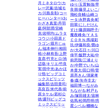
月ミネタロウ/カ
ゆり/玉置勉強/早
レー沢薫/吉城モ
良朋/藤見よいこ/
カ/川島良彰(コー
飛松良輔/山崎コ
ヒーハンター)/お
ータ/永野真央/町
かざき真里/丹羽
田翠/にしだけん
庭/阿部潤/宮崎
すけ/藤原嗚呼子/
克/岩明均/ムラタ
魔夜峰央/ＹＡＳ
コウジ/小田原ド
ＣＯＲＮ/馬場彩
ラゴン/眉月じゅ
玖/伊藤和良/畳ゆ
ん/福本伸行/相田
か/大石日々/川口
裕/小林有吾/上野
倖平/飯野大祐/中
直彦/竹充ヒロ/池
前思我/三浦えり
辺葵/キリエ/竹良
か/中野でいち/山
実/田中光/あかほ
本貴大/田口明/菅
り悟/ビッグコミ
原亮きん/清家孝
ックスピリッツ
春/森/矢寺圭太/
編集部/吉田貴司/
福田博一/ながみ
高良百/米代恭/前
ちながる/村戸も
原タケル/若杉公
み/塚田雄太/宙林
徳/週刊ビッグコ
佑馬/松岡昂明/惑
ミックスピリッ
星シベル/棚橋な