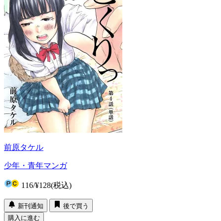
前原タケル
少年・青年マンガ
116
/
¥128
(税込)
新刊通知
後で買う
購入に進む