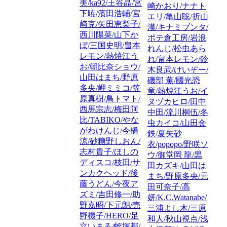
美/ka92/王谷晶/宮
崎かおり/ナナト
下暁/濱田浩輔/宮
エリ/亀山聡/折山
﨑克/矢田恵梨子/
漠/キナミブンタ/
西川陽菜/山下か
ポテ倉工房/岩浪
ぼ/三国史明/畠本
れんじ/松虫あら
レモン/熱焼江う
れ/畠本レモン/鈴
お/朝比奈ショウ/
木良武/けいぞー/
山田はまち/野原
磯部 薫/國光恐
多央/岬ミミコ/笠
竜/熱焼江うお/イ
原真樹/鳥トマト/
ヌヅカヒロ/田中
西馬宗志/梅田阿
中田/流川桐伍/冬
比/TABIKO/やな
虫カイコ/山田金
がわけんじ/今橋
鉄/夏矢砂
涼/砂糖野しおん/
衣/popopo/野咲ソ
志村貴子/ほしの
ウ/御堂岡 龍/黒
ディスコ/枝田/サ
田カズキ/山田は
ンカクヘッド/後
まち/野原多央/元
藤うどん/今夜ア
田可奈子/高
ズミ/吉田修一/助
妍/K.C.Watanabe/
野嘉昭/下元朗/売
三浦よし木/三原
野機子/HERO/足
和人/秋山視点/浅
立いまる/蛭塚都/