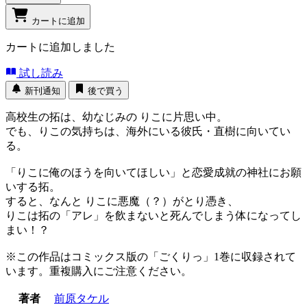
カートに追加
カートに追加しました
試し読み
新刊通知
後で買う
高校生の拓は、幼なじみの りこに片思い中。
でも、りこの気持ちは、海外にいる彼氏・直樹に向いてい
る。
「りこに俺のほうを向いてほしい」と恋愛成就の神社にお願
いする拓。
すると、なんと りこに悪魔（？）がとり憑き、
りこは拓の「アレ」を飲まないと死んでしまう体になってし
まい！？
※この作品はコミックス版の「ごくりっ」1巻に収録されて
います。重複購入にご注意ください。
著者
前原タケル