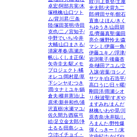
紋/川上寛登/土屋
卓宏/阿部共実/木
光太郎/犬背九二
塚桃檎/山口ツト
郎/稗田サ年/館石
ム/背川昇/三条
直進/よほん/きく
陸/塚田英明/寺田
ちゆうき/山田胡
克也/二ノ宮知子/
瓜/齊藤真聖/薗田
中野でいち/今井
亮介/腋野怜太/森
大輔/山口まさる/
マシミ/伊藤一角/
清家孝春/高瀬志
伊藤ユキノ/浮津/
帆/ふくしま正保/
岩渕竜子/後藤杏
矢寺圭太/駅メモ
奈/樋田アユム/立
プロジェクト/橘
入譲/岩葉/ヨシノ
オレコ/岡村星/草
サツキ/白石浩平/
下シンヤ/むつき
高口うに/日々曜/
潤/タナミユキ/鍋
剛田洋/雨瀬シオ
倉夫/横井憲治/上
リ/秋波聖/すぎや
原求/新井和也/浦
ますみれ/まんだ
沢直樹/水瀬マユ/
林檎/いわや晃/川
佐久間力/西荻弓
原杏奈/永井聡/し
絵/足立金太郎/浄
ろまんた/野性爆
土るる/田島シュ
弾くっきー！/末
ウ/ホイチョイ・
次由紀/たかばや