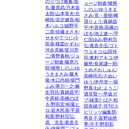
のりつけ雅春/黒
ョージ朝倉/猪熊
丸/夏原武/乃木坂
しのぶ/ゆうきま
太郎/山本英夫/北
さみ/克・亜樹/峰
崎拓/花沢健吾/柏
浪りょう/真鍋昌
木ハルコ/細野不
平/中原裕/高橋の
二彦/佐藤まさき/
ぼる/池上遼一/宇
せきやてつじ/小
仁田ゆみ/野村宗
田扉/楳図かずお/
弘/真造圭伍/ゴト
河合克敏/皆川亮
ウユキコ/山田玲
二/青野春秋/ジョ
司/東村アキコ/伊
ージ朝倉/篠房六
藤悠/長尾謙一郎/
郎/猪熊しのぶ/ゆ
うめざわしゅん/
うきまさみ/藤木
長崎尚志/さぬい
俊/水口尚樹/柴門
ゆう/伊丹澄一/荻
ふみ/寒川一之/麻
野真/ねむようこ/
生羽呂/真鍋昌平/
酒見賢一/早坂ガ
中原裕/高橋のぼ
ブ/緒里たばさ/松
る/野田宏/柏葉ヒ
田奈緒子/月刊!ス
ロ/若木民喜/手原
ピリッツ編集部/
和憲/野村宗弘/
秀良子/富野由悠
原 克玄/真造圭
季/月子/野田彩
伍/伊藤潤二/ゴト