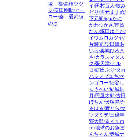
塚 都/高橋ツツ
イ/田村百人/牧み
ジ/安田剛助/ヒー
どり/吉元ますめ/
ロー/秦 愛武/え
下元朗/igo/たに
のき
かわつかさ/南賀
なん/塚田ゆうた/
イワムロカツヤ/
片瀬光吾/田溝あ
いら/奥嶋ひろま
さ/カラスマタス
ク/張天津/アル
コ/餅田ぷり/タカ
ハシノブユキ/ケ
ンゴロー/細谷し
ゅうへい/結城結
月/照屋太郎/古田
ぼちん/犬塚昇/た
るはる/渡とら/マ
ツダミヲ/三億年
寝太郎/るぅ１ｍ
ｍ/地球のお魚ぽ
んちゃん/赤城ナ