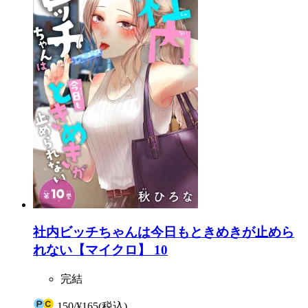
社内ビッチちゃんは今日もときめきが止めら
れない【マイクロ】 10
完結
150
/
¥165
(税込)