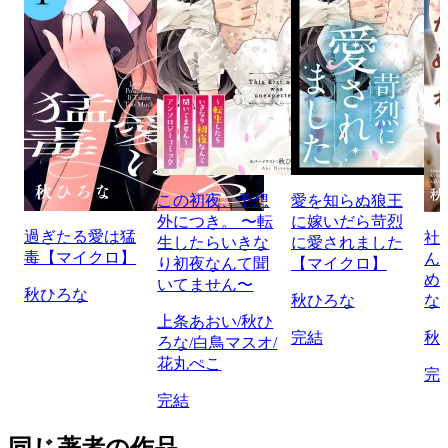
この初夜、予想
愛を知らぬ狼王
外につき。 〜転
に嫁いだら苛烈
過ぎたる愛は猛
社
生したらいきな
に愛されました
毒【マイクロ】
ん
り初夜なんて聞
【マイクロ】
め
いてません〜
秋ひろな
秋ひろな
な
上条あおい/秋ひ
完結
秋
ろな/白鳥マスオ/
花丸ぺこ
完
完結
同じ著者の作品