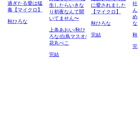
過ぎたる愛は猛
社
生したらいきな
に愛されました
毒【マイクロ】
ん
り初夜なんて聞
【マイクロ】
め
いてません〜
秋ひろな
秋ひろな
な
上条あおい/秋ひ
完結
秋
ろな/白鳥マスオ/
花丸ぺこ
完
完結