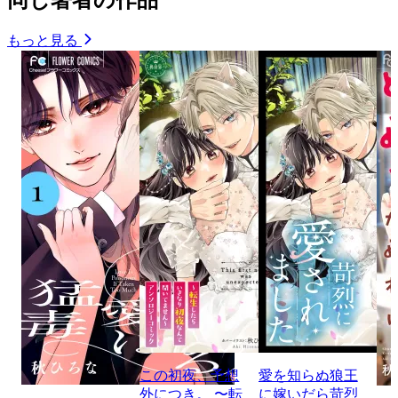
もっと見る
この初夜、予想
愛を知らぬ狼王
外につき。 〜転
に嫁いだら苛烈