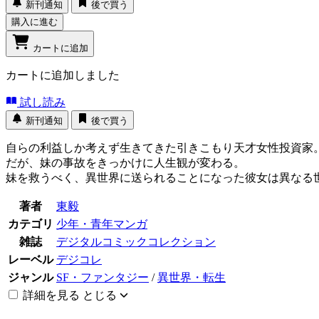
新刊通知
後で買う
購入に進む
カートに追加
カートに追加しました
試し読み
新刊通知
後で買う
自らの利益しか考えず生きてきた引きこもり天才女性投資家
だが、妹の事故をきっかけに人生観が変わる。
妹を救うべく、異世界に送られることになった彼女は異なる
著者
東毅
カテゴリ
少年・青年マンガ
雑誌
デジタルコミックコレクション
レーベル
デジコレ
ジャンル
SF・ファンタジー
/
異世界・転生
詳細を見る
とじる