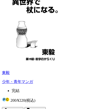
東毅
少年・青年マンガ
完結
200
/
¥220
(税込)