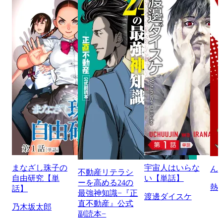
まなざし珠子の
宇宙人はいらな
ん
不動産リテラシ
自由研究【単
い【単話】
ーを高める24の
熱
話】
最強神知識−『正
渡邊ダイスケ
直不動産』公式
乃木坂太郎
副読本−