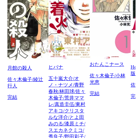
おたんこナース
ヒバナ
He
月館の殺人
版
佐々木倫子/小林
五十嵐大介/オ
佐々木倫子/綾辻
光恵
ノ・ナツメ/青野
佐
行人
春秋/林田球/佐々
完結
完
完結
木倫子/荒井ママ
レ/真造圭伍/東村
アキコ/クリスタ
ルな洋介/とよ田
みのる/漆原ミチ/
スエカネクミコ/
秀良子/野田彩子/