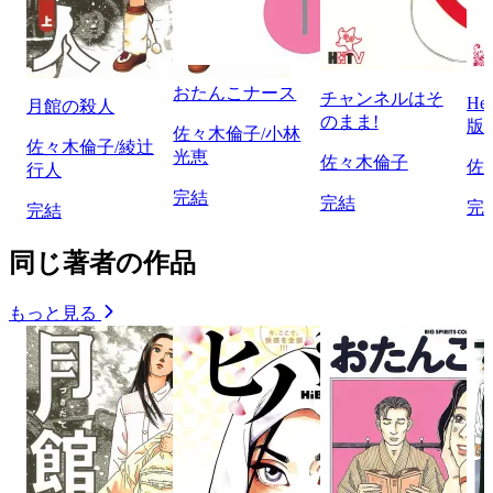
おたんこナース
チャンネルはそ
He
月館の殺人
のまま!
版
佐々木倫子/小林
佐々木倫子/綾辻
光恵
佐々木倫子
佐
行人
完結
完結
完
完結
同じ著者の作品
もっと見る