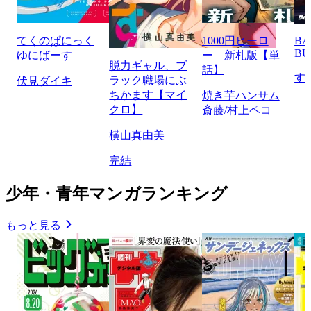
てくのぱにっく
1000円ヒーロ
BA
BU
ゆにばーす
ー 新札版【単
脱力ギャル、ブ
話】
す
ラック職場にぶ
伏見ダイキ
ちかます【マイ
焼き芋ハンサム
クロ】
斎藤/村上ペコ
横山真由美
完結
少年・青年マンガランキング
もっと見る