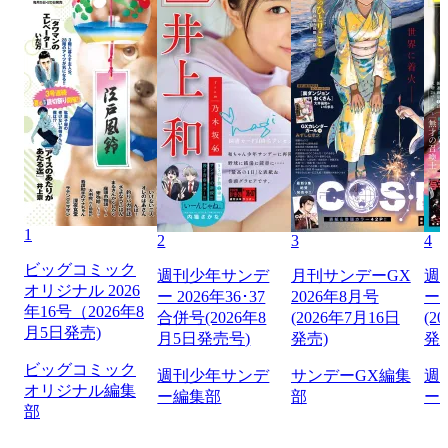
1
2
3
4
ビッグコミック
週刊少年サンデ
月刊サンデーGX
週
オリジナル 2026
ー 2026年36･37
2026年8月号
ー 
年16号（2026年8
合併号(2026年8
(2026年7月16日
(2
月5日発売)
月5日発売号)
発売)
発
ビッグコミック
週刊少年サンデ
サンデーGX編集
週
オリジナル編集
ー編集部
部
ー
部