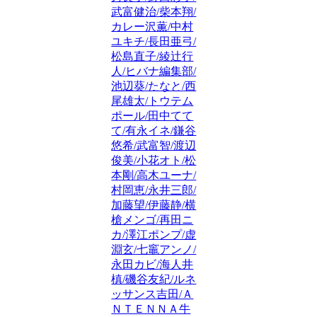
武富健治/柴本翔/
カレー沢薫/中村
ユキチ/長田亜弓/
松島直子/綾辻行
人/ヒバナ編集部/
池辺葵/たなと/西
尾雄太/トウテム
ポール/田中てて
て/有永イネ/鎌谷
悠希/武富智/渡辺
俊美/小花オト/松
本剛/高木ユーナ/
村岡恵/永井三郎/
加藤望/伊藤静/横
槍メンゴ/再田ニ
カ/澤江ポンプ/虚
淵玄/七竈アンノ/
永田カビ/海人井
槙/磯谷友紀/ルネ
ッサンス吉田/Ａ
ＮＴＥＮＮＡ牛