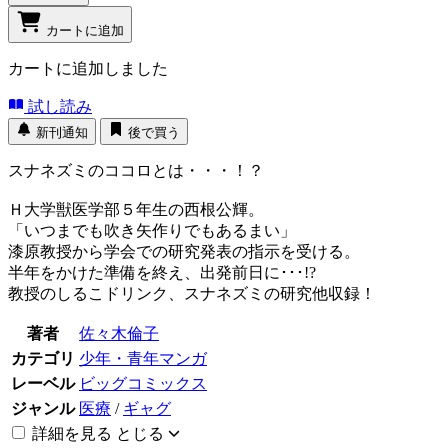
カートに追加
カートに追加しました
試し読み
新刊通知
後で買う
スナネズミのココロとは・・・！？
Ｈ大学獣医学部５年生の西根公輝。
「いつまでも吹き矢作りでもあるまい」
漆原教授から学会での研究発表の指示を受ける。
半年をかけた準備を終え、出発前日に･･･!?
教授のしるこドリンク、スナネズミの研究他収録！
著者
佐々木倫子
カテゴリ
少年・青年マンガ
レーベル
ビッグコミックス
ジャンル
医療
/
ギャグ
詳細を見る
とじる