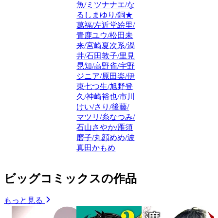
魚/ミツナナエ/な
るしまゆり/銅★
萬福/左近堂絵里/
青鹿ユウ/松田未
来/宮崎夏次系/渦
井/石田敦子/里見
晃知/高野雀/宇野
ジニア/原田楽/伊
東七つ生/旭野登
久/神崎裕也/市川
けい/さり/後藤/
マツリ/糸なつみ/
石山さやか/雁須
磨子/丸顔めめ/波
真田かもめ
ビッグコミックスの作品
もっと見る