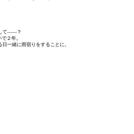
かして――？
継いで２年。
ある日一緒に雨宿りをすることに。