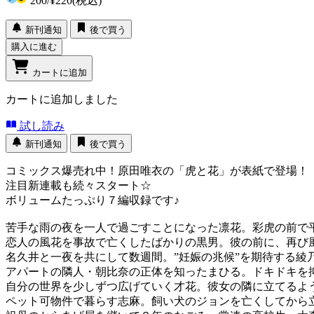
200
/
¥220
(税込)
新刊通知
後で買う
購入に進む
カートに追加
カートに追加しました
試し読み
新刊通知
後で買う
コミックス爆売れ中！原田唯衣の「虎と花」が表紙で登場
注目新連載も続々スタート☆
ボリュームたっぷり７編収録です♪
苦手な雨の夜を一人で過ごすことになった凛花。彩虎の前
恋人の風花を事故で亡くしたばかりの黒男。彼の前に、再
名久井と一夜を共にして数週間。”妊娠の兆候”を期待する綾
アパートの隣人・朝比奈の正体を知ったまひる。ドキドキ
自分の世界を少しずつ広げていく才花。彼女の隣に立てる
ペット可物件で暮らす志麻。飼い犬のジョンを亡くしてから