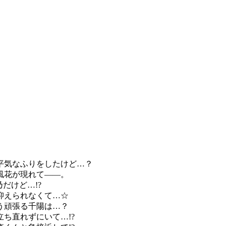
！
で平気なふりをしたけど…？
び風花が現れて――。
乃だけど…!?
を抑えられなくて…☆
よう頑張る千陽は…？
立ち直れずにいて…!?