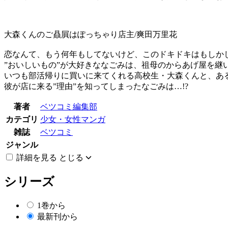
大森くんのご贔屓はぽっちゃり店主/爽田万里花
恋なんて、もう何年もしてないけど、このドキドキはもし
”おいしいもの”が大好きななごみは、祖母のからあげ屋を
いつも部活帰りに買いに来てくれる高校生・大森くんと、
彼が店に来る”理由”を知ってしまったなごみは…!?
著者
ベツコミ編集部
カテゴリ
少女・女性マンガ
雑誌
ベツコミ
ジャンル
詳細を見る
とじる
シリーズ
1巻から
最新刊から