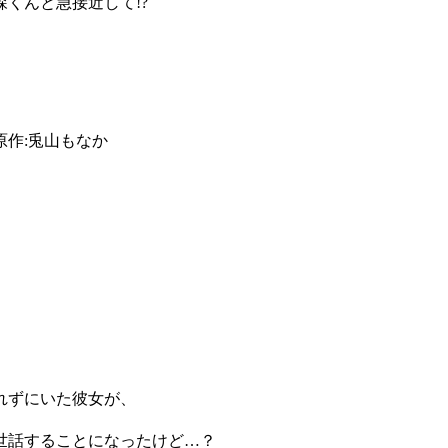
森くんと急接近して!?
作:兎山もなか
れずにいた彼女が、
世話することになったけど…？