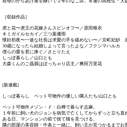
祖母のからあげ屋を継いで２年のなごみ。常連の高校生・大
［収録作品］
虎と花〜虎王の花嫁さんスピンオフ〜／原田唯衣
キミガイルセカイ／三つ葉優雨
懐妊初夜〜一途な社長は求愛の手を緩めない〜／京町妃紗 原
30歳になったら結婚しよって言ったよな／フクシマハルカ
僕らの愛を君に捧ぐ／さとりたえ
しっぽ暮らし／山口とも
大森くんのご贔屓はぽっちゃり店主／爽田万里花
[新連載]
しっぽ暮らし ペット可物件の優しい隣人たち/山口とも
ペット可物件メゾン・ド・白樺で暮らす志麻。
１年前に飼い犬のジョンを病気で亡くしてからずっと立ち直
ある日、マンションの前で捨て猫を見つける。
隣の部屋の美容師・中条と一緒に、飼い主が見つかるまでお