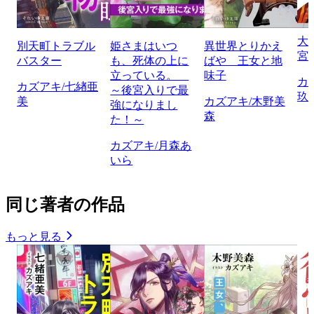
大
別天町トラブル
姫さまはいつ
異世界とりかえ
宮
バスター
も、死体の上に
ばや 王女と地
立っている。
味子
カ
カズアキ/七緖亜
～後宮入りで最
玖
美
カズアキ/木野美
強になりまし
森
た！～
カズアキ/月森あ
いら
同じ著者の作品
もっと見る