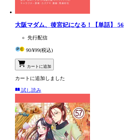
大阪マダム、後宮妃になる！【単話】 56
先行配信
90
/
¥99
(税込)
カートに追加
カートに追加しました
試し読み