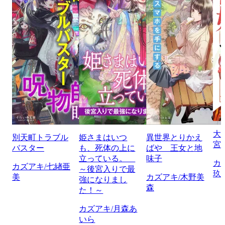
大
別天町トラブル
姫さまはいつ
異世界とりかえ
宮
バスター
も、死体の上に
ばや 王女と地
立っている。
味子
カ
カズアキ/七緖亜
～後宮入りで最
玖
美
カズアキ/木野美
強になりまし
森
た！～
カズアキ/月森あ
いら