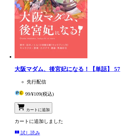
大阪マダム、後宮妃になる！【単話】 57
先行配信
99
/
¥109
(税込)
カートに追加
カートに追加しました
試し読み