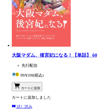
大阪マダム、後宮妃になる！【単話】 60
先行配信
99
/
¥109
(税込)
カートに追加
カートに追加しました
試し読み