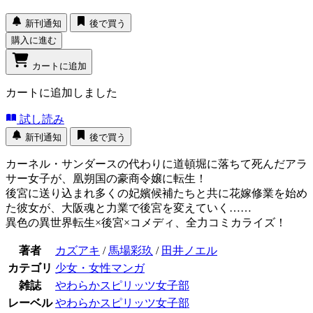
新刊通知
後で買う
購入に進む
カートに追加
カートに追加しました
試し読み
新刊通知
後で買う
カーネル・サンダースの代わりに道頓堀に落ちて死んだアラ
サー女子が、凰朔国の豪商令嬢に転生！
後宮に送り込まれ多くの妃嬪候補たちと共に花嫁修業を始め
た彼女が、大阪魂と力業で後宮を変えていく……
異色の異世界転生×後宮×コメディ、全力コミカライズ！
著者
カズアキ
/
馬場彩玖
/
田井ノエル
カテゴリ
少女・女性マンガ
雑誌
やわらかスピリッツ女子部
レーベル
やわらかスピリッツ女子部