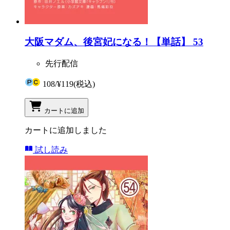
大阪マダム、後宮妃になる！【単話】 53
先行配信
108
/
¥119
(税込)
カートに追加
カートに追加しました
試し読み