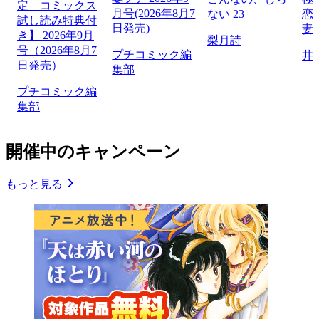
定 コミックス
月号(2026年8月7
ない 23
恋
試し読み特典付
日発売)
妻
き】 2026年9月
梨月詩
号（2026年8月7
プチコミック編
井
日発売）
集部
プチコミック編
集部
開催中のキャンペーン
もっと見る