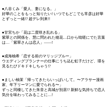
●八谷くみ「愛人、妻になる。」
好華のことをもっと知りたい! いつでもどこでも常彦は好華
とずっと一緒!? 超デレ到来!!
●甘宮ちか「花は二度咲き乱れる」
紫翠との関係を、慧に問われた穂花…口から咄嗟にでた言葉
は…「紫翠さんは恋人」――!
●成海柚希「恋する前のマリッジブルー」
ウエディングプランナーの仕事にうち込む虹子だけど、環を
見るたびドキドキしちゃう!?
●ましい柚茉「帰ってきたらいっぱいして。〜アラサー漫画
家、年下リーマンに愛でられる〜」
ずっと同棲してきた朱音と高城が別居!? 新鮮な気持ちで恋人
気分を味わってみることに…!