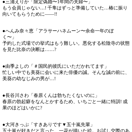
●三浦えりか「限定偽婚〜1年間の夫婦〜」
もう会員じゃない…! 千隼はずっと準備していた…椿に振り
向いてもらうために――!!
●へんみ奈々恵「アラサーハネムーン〜余命一年のぼ
く〜」
予約した式場での挙式はもう難しい。悪化する松陰寺の状態
を見た比奈の決断は……?
●由季よしの「＃国民的彼氏にいただかれてます」
忙しい中でも美葵に会いに来た俳優の誠。そんな誠の前に、
美葵の幼なじみの男が…!
●長谷川さわ「春原くんは勃ちたくないのに」
春原の勃起癖をなんとかするため、いちごと一緒に特訓! 成
果のほどはいかに?
●大河きっぷ「すきありです▼五十嵐先輩」
五十嵐が好きだと言った、一花が描いた絵。お試し交際のあ