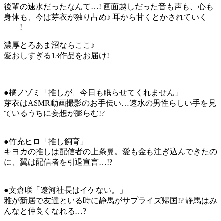
後輩の速水だったなんて…! 画面越しだった音も声も、心も
身体も、今は芽衣が独り占め♪ 耳から甘くとかされていく
――!
濃厚とろあま沼ならここ♪
愛おしすぎる13作品をお届け!
●橘ノゾミ「推しが、今日も眠らせてくれません」
芽衣はASMR動画撮影のお手伝い…速水の男性らしい手を見
ているうちに妄想が膨らむ!?
●竹充ヒロ「推し飼育」
キヨカの推しは配信者の上条翼。愛も金も注ぎ込んできたの
に、翼は配信者を引退宣言…!?
●文倉咲「遼河社長はイケない。」
雅が新居で友達といる時に静馬がサプライズ帰国!? 静馬はみ
んなと仲良くなれる…?