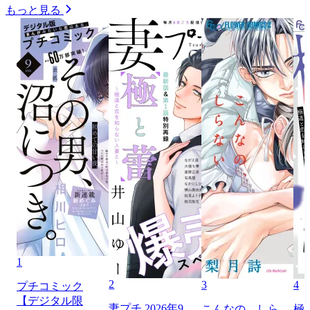
もっと見る
1
2
3
4
プチコミック
【デジタル限
妻プチ 2026年9
こんなの、しら
極