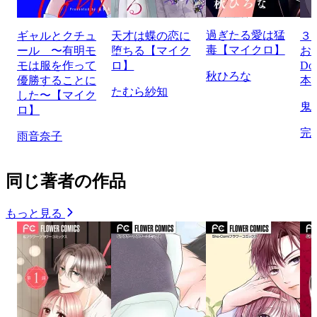
過ぎたる愛は猛
ギャルとクチュ
天才は蝶の恋に
３
毒【マイクロ】
ール 〜有明モ
堕ちる【マイク
お
モは服を作って
ロ】
Do
秋ひろな
優勝することに
本
たむら紗知
した〜【マイク
鬼
ロ】
完
雨音奈子
同じ著者の作品
もっと見る