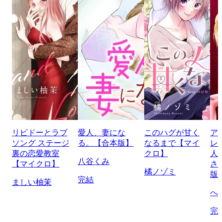
リビドーとラブ
愛人、妻にな
このハグが甘く
ア
ソング ステージ
る。【合本版】
なるまで【マイ
レ
裏の恋愛教室
クロ】
人
八谷くみ
【マイクロ】
さ
橘ノゾミ
版
完結
ましい柚茉
へ
完