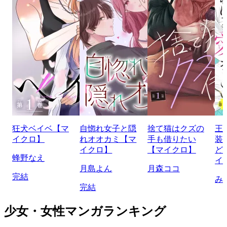
狂犬ベイベ【マ
自惚れ女子と隠
捨て猫はクズの
王
イクロ】
れオオカミ【マ
手も借りたい
装
イクロ】
【マイクロ】
ど
蜂野なえ
イ
月島よん
月森ココ
完結
み
完結
少女・女性マンガランキング