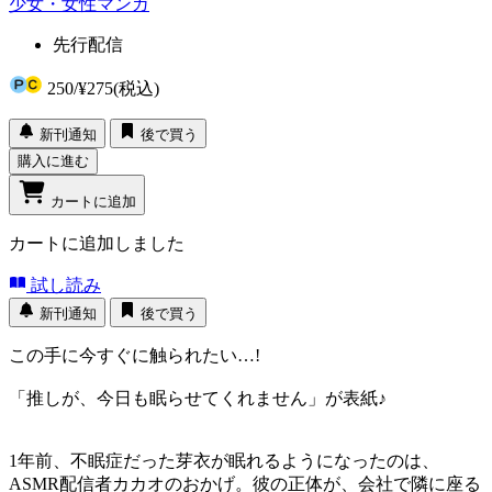
少女・女性マンガ
先行配信
250
/
¥275
(税込)
新刊通知
後で買う
購入に進む
カートに追加
カートに追加しました
試し読み
新刊通知
後で買う
この手に今すぐに触られたい…!
「推しが、今日も眠らせてくれません」が表紙♪
1年前、不眠症だった芽衣が眠れるようになったのは、
ASMR配信者カカオのおかげ。彼の正体が、会社で隣に座る