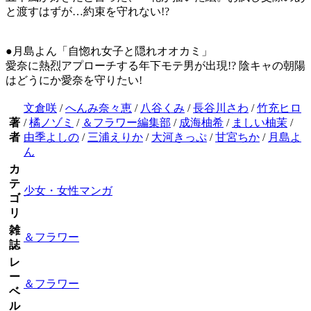
と渡すはずが…約束を守れない!?
●月島よん「自惚れ女子と隠れオオカミ」
愛奈に熱烈アプローチする年下モテ男が出現!? 陰キャの朝陽
はどうにか愛奈を守りたい!
文倉咲
/
へんみ奈々恵
/
八谷くみ
/
長谷川さわ
/
竹充ヒロ
著
/
橘ノゾミ
/
＆フラワー編集部
/
成海柚希
/
ましい柚茉
/
者
由季よしの
/
三浦えりか
/
大河きっぷ
/
甘宮ちか
/
月島よ
ん
カ
テ
少女・女性マンガ
ゴ
リ
雑
＆フラワー
誌
レ
ー
＆フラワー
ベ
ル