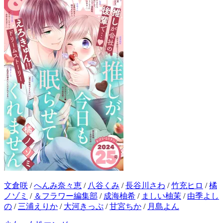
文倉咲
/
へんみ奈々恵
/
八谷くみ
/
長谷川さわ
/
竹充ヒロ
/
橘
ノゾミ
/
＆フラワー編集部
/
成海柚希
/
ましい柚茉
/
由季よし
の
/
三浦えりか
/
大河きっぷ
/
甘宮ちか
/
月島よん