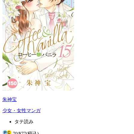
朱神宝
少女・女性マンガ
タテ読み
70
/
¥77
(税込)