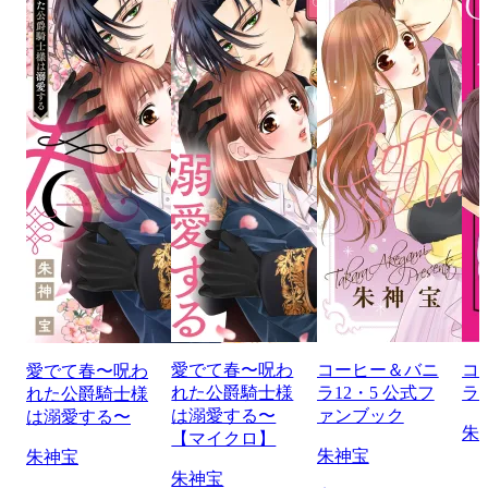
愛でて春〜呪わ
コーヒー＆バニ
コ
愛でて春〜呪わ
れた公爵騎士様
ラ12・5 公式フ
ラ b
れた公爵騎士様
は溺愛する〜
ァンブック
は溺愛する〜
朱
【マイクロ】
朱神宝
朱神宝
朱神宝