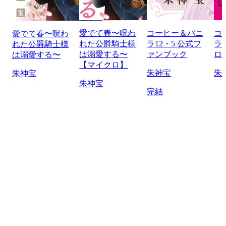
愛でて春〜呪わ
コーヒー＆バニ
コ
愛でて春〜呪わ
れた公爵騎士様
ラ12・5 公式フ
ラ 
れた公爵騎士様
は溺愛する〜
ァンブック
ロ
は溺愛する〜
【マイクロ】
朱神宝
朱
朱神宝
朱神宝
完結