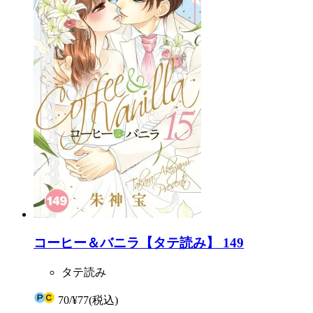
コーヒー＆バニラ【タテ読み】 149
タテ読み
70
/
¥77
(税込)